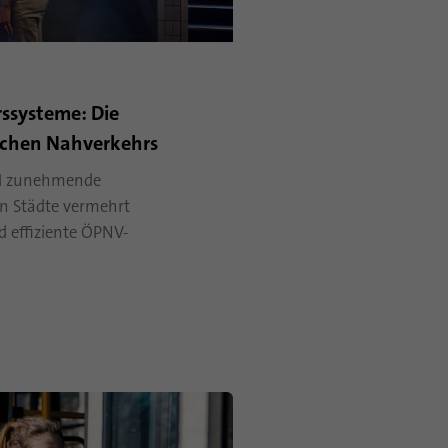
rssysteme: Die
lichen Nahverkehrs
al zunehmende
n Städte vermehrt
d effiziente ÖPNV-