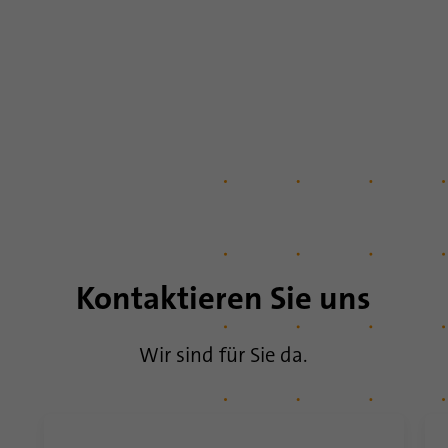
Laufzeit
1 Jahr
Dieses Cookie merkt sich, dass ein eingeloggter
Zweck
Nutzer mit der Zwei-Faktor-Authentifizierung
verifiziert wurde und sich zuvor eingeloggt hat
Name
AnalyticsSyncHistory
Anbieter
.linkedin.com
Laufzeit
30 Tage
Kontaktieren Sie uns
Mit diesem Cookie wird gespeichert, wann eine
Zweck
Synchronisierung mit dem Cookie „lms_analytics
Wir sind für Sie da.
cookie“ stattgefunden hat.
Name
UserMatchHistory