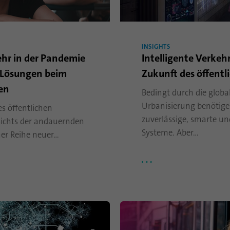
eindeutig identifiziert, um so eine missbräuchliche
Verwendung der Plattform zu erkennen.
INSIGHTS
Name
lidc
ehr in der Pandemie
Intelligente Verkeh
 Lösungen beim
Zukunft des öffent
Anbieter
.linkedin.com
fen
Bedingt durch die glob
Laufzeit
24 Stunden
Urbanisierung benötige
es öffentlichen
Dieses Cookie sorgt für die die Auswahl des
zuverlässige, smarte un
ichts der andauernden
Zweck
Datenzentrums.
Systeme. Aber…
er Reihe neuer…
Name
li_gc
Anbieter
.linkedin.com
Laufzeit
6 Monate