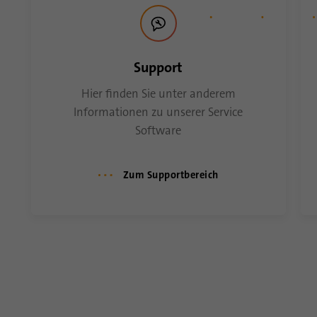
Anbieter
linkedin.com
Laufzeit
30 Tage
Support
Dieses Cookie wird für den ID-
Hier finden Sie unter anderem
Synchronisierungsprozess gesetzt. Es speichert
Informationen zu unserer Service
Zweck
den Zeitpunkt der letzten Synchronisierung, um
Software
häufig wiederholte Synchronisierungsprozesse zu
vermeiden.
Zum Supportbereich
Name
ln_or
Anbieter
.linkedin.com
Laufzeit
1 Tsg
Wird verwendet, um festzustellen, ob Oribi-
Zweck
Analysen für eine bestimmte Domäne