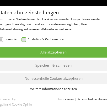
Datenschutzeinstellungen
Referenzen
Support
Karriere
Kontakt
Insights 
Auf unserer Webseite werden Cookies verwendet. Einige davon werden
t
Kundensupport
Kontaktieren
Unt
zwingend benötigt, während es uns andere ermöglichen, Ihre
Nutzererfahrung auf unserer Webseite zu verbessern.
Sie unser
zählung
Security
New
Team
Essentiell
Analytics & Performance
Advisories
erheit
Insi
Allgemeine
Alle akzeptieren
Anfragen
zte
Eve
Insights
lyse
Standorte
News
Speichern & schließen
 Geräte-
Nur essentielle Cookies akzeptieren
nagement
ALLE NEWS
ALLE EVENTS
Weitere Informationen anzeigen
Essentiell
Essentielle Cookies werden für grundlegende Funktionen der Webseite
Powered by
Impressum
|
Datenschutzerklärun
benötigt. Dadurch ist gewährleistet, dass die Webseite einwandfrei
sgalinski Cookie Opt In