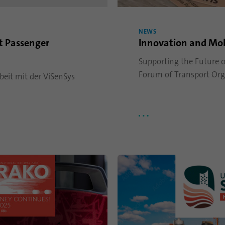
Laufzeit
1 Jahr
NEWS
Dieses Cookie merkt sich, dass ein eingeloggter
t Passenger
Innovation and Mob
Zweck
Nutzer mit der Zwei-Faktor-Authentifizierung
verifiziert wurde und sich zuvor eingeloggt hat
Supporting the Future o
Forum of Transport Org
eit mit der ViSenSys
Name
AnalyticsSyncHistory
Anbieter
.linkedin.com
Laufzeit
30 Tage
Mit diesem Cookie wird gespeichert, wann eine
Zweck
Synchronisierung mit dem Cookie „lms_analytics
cookie“ stattgefunden hat.
Name
UserMatchHistory