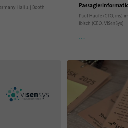
Mit diesem Cookie wird die Einwilligung von
Passagierinformati
ermany Hall 1 | Booth
Zweck
Gästen zur Verwendung von nicht zwingend
erforderlichen Cookies gespeichert
Paul Haufe (CTO, iris) 
Ibisch (CEO, ViSenSys)
Name
li_sugr
Anbieter
.linkedin.com
Laufzeit
90 Tage
Mit diesem Cookie werden
wahrscheinlichkeitstheoretische
Zweck
Übereinstimmungen der Identität eines Nutzers
außerhalb der designierten Länder festgestellt.
Name
bscookie
Anbieter
.www.linkedin.com