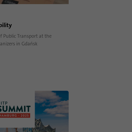
ility
f Public Transport at the
anizers in Gdańsk