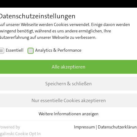
Datenschutzeinstellungen
Referenzen
Support
Karriere
Kontakt
Insights 
Auf unserer Webseite werden Cookies verwendet. Einige davon werden
t
Kundensupport
Kontaktieren
Unt
zwingend benötigt, während es uns andere ermöglichen, Ihre
Nutzererfahrung auf unserer Webseite zu verbessern.
Sie unser
zählung
Security
New
Team
Essentiell
Analytics & Performance
Advisories
erheit
Insi
Allgemeine
Alle akzeptieren
Anfragen
zte
Eve
Events
lyse
Standorte
News
Speichern & schließen
 Geräte-
Nur essentielle Cookies akzeptieren
nagement
NEWS
INSIGHTS
Weitere Informationen anzeigen
Essentiell
Essentielle Cookies werden für grundlegende Funktionen der Webseite
Powered by
Impressum
|
Datenschutzerklärun
benötigt. Dadurch ist gewährleistet, dass die Webseite einwandfrei
sgalinski Cookie Opt In