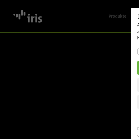
Produkte
Übersich
Fahrgast
Videosich
KI-gestüt
Videoana
Flotten-,
und
Datenma