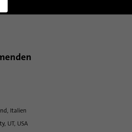
English (US)
mmenden
nd, Italien
ty, UT, USA