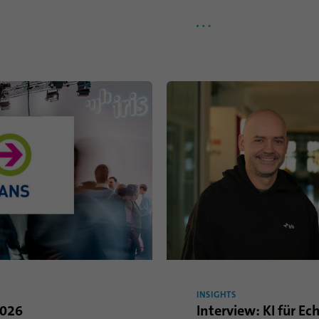
eindeutig identifiziert, um so eine missbräuchliche
Verwendung der Plattform zu erkennen.
Name
lidc
Anbieter
.linkedin.com
Laufzeit
24 Stunden
Dieses Cookie sorgt für die die Auswahl des
Zweck
Datenzentrums.
Name
li_gc
Anbieter
.linkedin.com
Laufzeit
6 Monate
INSIGHTS
2026
Interview: KI für Ech