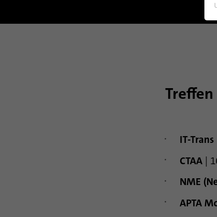
Treffe
IT-Trans
CTAA
| 1
NME (Nex
APTA Mo