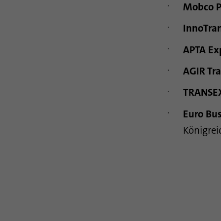
Mobco P
InnoTra
APTA Ex
AGIR Tr
TRANSEX
Euro Bu
Königrei