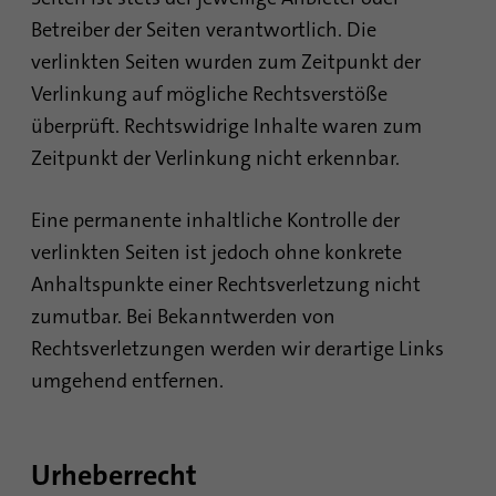
Betreiber der Seiten verantwortlich. Die
Name
bscookie
verlinkten Seiten wurden zum Zeitpunkt der
Verlinkung auf mögliche Rechtsverstöße
Anbieter
.www.linkedin.com
überprüft. Rechtswidrige Inhalte waren zum
Zeitpunkt der Verlinkung nicht erkennbar.
Laufzeit
1 Jahr
Dieses Cookie merkt sich, dass ein
Eine permanente inhaltliche Kontrolle der
eingeloggter Nutzer mit der Zwei-Faktor-
Zweck
verlinkten Seiten ist jedoch ohne konkrete
Authentifizierung verifiziert wurde und sich
zuvor eingeloggt hat
Anhaltspunkte einer Rechtsverletzung nicht
zumutbar. Bei Bekanntwerden von
Rechtsverletzungen werden wir derartige Links
Name
AnalyticsSyncHistory
umgehend entfernen.
Anbieter
.linkedin.com
Laufzeit
30 Tage
Urheberrecht