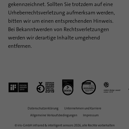
Anbieter
.linkedin.com
gekennzeichnet. Sollten Sie trotzdem auf eine
Urheberrechtsverletzung aufmerksam werden,
Laufzeit
1 Tsg
bitten wir um einen entsprechenden Hinweis.
Wird verwendet, um festzustellen, ob Oribi-
Bei Bekanntwerden von Rechtsverletzungen
Zweck
Analysen für eine bestimmte Domäne
werden wir derartige Inhalte umgehend
durchgeführt werden können
entfernen.
Datenschutzerklärung
Unternehmen und Karriere
Allgemeine Verkaufsbedingungen
Impressum
© iris-GmbH infrared & intelligent sensors 2026, alle Rechte vorbehalten