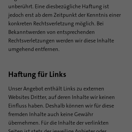
unberührt. Eine diesbezügliche Haftung ist
Laufzeit
6 Monate
jedoch erst ab dem Zeitpunkt der Kenntnis einer
Mit diesem Cookie wird die Einwilligung
konkreten Rechtsverletzung möglich. Bei
von Gästen zur Verwendung von nicht
Bekanntwerden von entsprechenden
Zweck
zwingend erforderlichen Cookies
Rechtsverletzungen werden wir diese Inhalte
gespeichert
umgehend entfernen.
Name
li_sugr
Haftung für Links
Anbieter
.linkedin.com
Laufzeit
90 Tage
Unser Angebot enthält Links zu externen
Websites Dritter, auf deren Inhalte wir keinen
Mit diesem Cookie werden
Einfluss haben. Deshalb können wir für diese
wahrscheinlichkeitstheoretische
fremden Inhalte auch keine Gewähr
Zweck
Übereinstimmungen der Identität eines
Nutzers außerhalb der designierten Länder
übernehmen. Für die Inhalte der verlinkten
festgestellt.
Seiten ist stets der jeweilige Anbieter oder