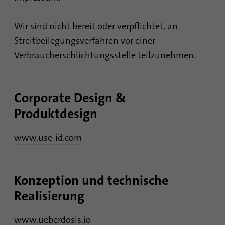
sind, und der besuchten Seiten in anonymer
Form.
Wir sind nicht bereit oder verpflichtet, an
Streitbeilegungsverfahren vor einer
Name
_gat_gtag_UA_120925527_1
Verbraucherschlichtungsstelle teilzunehmen.
Anbieter
Google Analytics
Laufzeit
1 Minute
Corporate Design &
Produktdesign
Google verwendet dieses Cookie zur
Zweck
Unterscheidung der Nutzer.
www.use-id.com
Name
bcookie
Konzeption und technische
Anbieter
.linkedin.com
Realisierung
Laufzeit
1 Jahr
www.ueberdosis.io