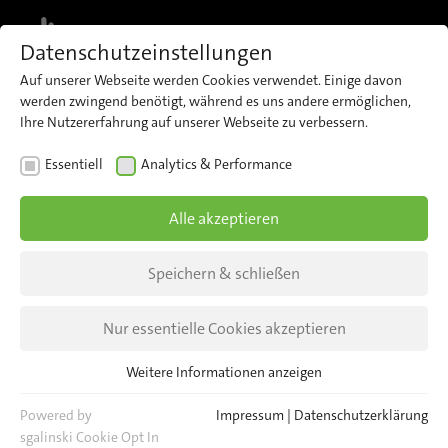
MENU
Datenschutzeinstellungen
Auf unserer Webseite werden Cookies verwendet. Einige davon
werden zwingend benötigt, während es uns andere ermöglichen,
Ihre Nutzererfahrung auf unserer Webseite zu verbessern.
Impressum
Essentiell
Analytics & Performance
Angaben gemäß § 5 TMG
Alle akzeptieren
Speichern & schließen
Nur essentielle Cookies akzeptieren
Weitere Informationen anzeigen
Essentiell
iris-GmbH infrared & intelligent sensors
Essentielle Cookies werden für grundlegende Funktionen der
Powered by
Impressum
|
Datenschutzerklärung
Schnellerstraße 1–5
Webseite benötigt. Dadurch ist gewährleistet, dass die Webseite
sgalinski Cookie Opt In