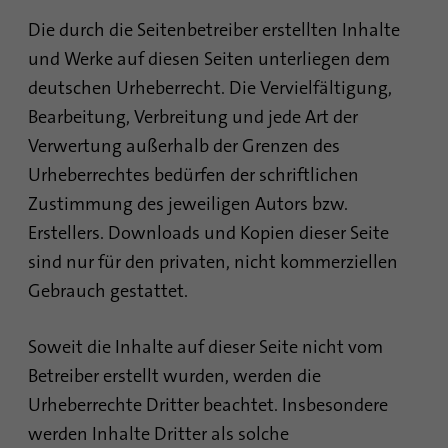
Mit diesem Cookie wird gespeichert, wann
Die durch die Seitenbetreiber erstellten Inhalte
Zweck
eine Synchronisierung mit dem Cookie
„lms_analytics cookie“ stattgefunden hat.
und Werke auf diesen Seiten unterliegen dem
deutschen Urheberrecht. Die Vervielfältigung,
Bearbeitung, Verbreitung und jede Art der
Name
UserMatchHistory
Verwertung außerhalb der Grenzen des
Anbieter
linkedin.com
Urheberrechtes bedürfen der schriftlichen
Zustimmung des jeweiligen Autors bzw.
Laufzeit
30 Tage
Erstellers. Downloads und Kopien dieser Seite
Dieses Cookie wird für den ID-
sind nur für den privaten, nicht kommerziellen
Synchronisierungsprozess gesetzt. Es
Gebrauch gestattet.
Zweck
speichert den Zeitpunkt der letzten
Synchronisierung, um häufig wiederholte
Synchronisierungsprozesse zu vermeiden.
Soweit die Inhalte auf dieser Seite nicht vom
Betreiber erstellt wurden, werden die
Urheberrechte Dritter beachtet. Insbesondere
Name
ln_or
werden Inhalte Dritter als solche