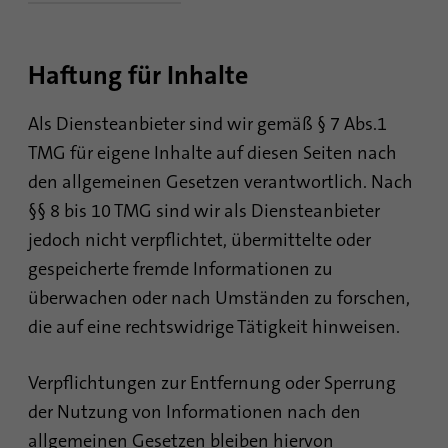
Dieses Cookie ist eine Browserkennung.
Damit werden Geräte, die auf LinkedIn
Zweck
zugreifen, eindeutig identifiziert, um so eine
Haftung für Inhalte
missbräuchliche Verwendung der Plattform
zu erkennen.
Als Diensteanbieter sind wir gemäß § 7 Abs.1
TMG für eigene Inhalte auf diesen Seiten nach
Name
lidc
den allgemeinen Gesetzen verantwortlich. Nach
Anbieter
.linkedin.com
§§ 8 bis 10 TMG sind wir als Diensteanbieter
jedoch nicht verpflichtet, übermittelte oder
Laufzeit
24 Stunden
gespeicherte fremde Informationen zu
überwachen oder nach Umständen zu forschen,
Dieses Cookie sorgt für die die Auswahl des
Zweck
Datenzentrums.
die auf eine rechtswidrige Tätigkeit hinweisen.
Verpflichtungen zur Entfernung oder Sperrung
Name
li_gc
der Nutzung von Informationen nach den
Anbieter
.linkedin.com
allgemeinen Gesetzen bleiben hiervon