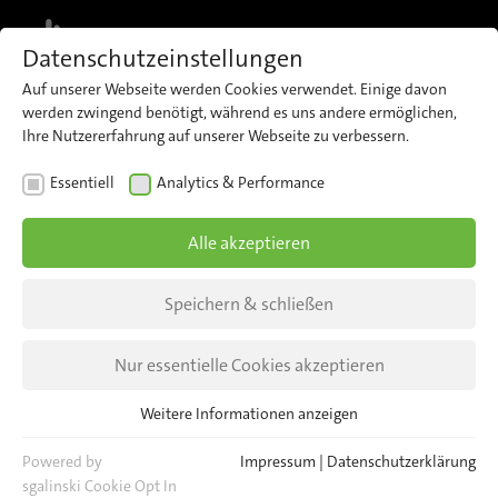
MENU
Datenschutzeinstellungen
Auf unserer Webseite werden Cookies verwendet. Einige davon
werden zwingend benötigt, während es uns andere ermöglichen,
Ihre Nutzererfahrung auf unserer Webseite zu verbessern.
Allgemeine
Essentiell
Analytics & Performance
Verkaufsbedingungen
Alle akzeptieren
Wir bestätigen Ihre Bestellung unter der
Speichern & schließen
ausschließlichen Geltung unserer Allgemeinen
Verkaufsbedingungen.*
Nur essentielle Cookies akzeptieren
Weitere Informationen anzeigen
Essentiell
Essentielle Cookies werden für grundlegende Funktionen der
Powered by
Impressum
|
Datenschutzerklärung
Webseite benötigt. Dadurch ist gewährleistet, dass die Webseite
sgalinski Cookie Opt In