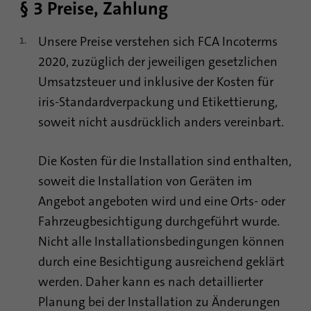
sind, und der besuchten Seiten in anonymer
§ 3 Preise, Zahlung
Form.
Unsere Preise verstehen sich FCA Incoterms
2020, zuzüglich der jeweiligen gesetzlichen
Name
_gat_gtag_UA_120925527_1
Umsatzsteuer und inklusive der Kosten für
Anbieter
Google Analytics
iris-Standardverpackung und Etikettierung,
soweit nicht ausdrücklich anders vereinbart.
Laufzeit
1 Minute
Google verwendet dieses Cookie zur
Die Kosten für die Installation sind enthalten,
Zweck
Unterscheidung der Nutzer.
soweit die Installation von Geräten im
Angebot angeboten wird und eine Orts- oder
Fahrzeugbesichtigung durchgeführt wurde.
Name
bcookie
Nicht alle Installationsbedingungen können
Anbieter
.linkedin.com
durch eine Besichtigung ausreichend geklärt
werden. Daher kann es nach detaillierter
Laufzeit
1 Jahr
Planung bei der Installation zu Änderungen