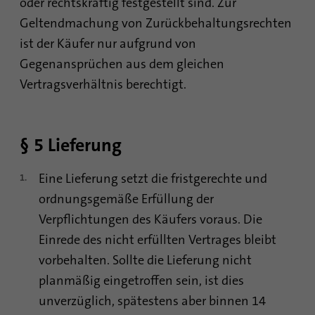
oder rechtskräftig festgestellt sind. Zur
Mit diesem Cookie wird gespeichert, wann
Zweck
eine Synchronisierung mit dem Cookie
Geltendmachung von Zurückbehaltungsrechten
„lms_analytics cookie“ stattgefunden hat.
ist der Käufer nur aufgrund von
Gegenansprüchen aus dem gleichen
Vertragsverhältnis berechtigt.
Name
UserMatchHistory
Anbieter
linkedin.com
§ 5 Lieferung
Laufzeit
30 Tage
Eine Lieferung setzt die fristgerechte und
Dieses Cookie wird für den ID-
Synchronisierungsprozess gesetzt. Es
ordnungsgemäße Erfüllung der
Zweck
speichert den Zeitpunkt der letzten
Verpflichtungen des Käufers voraus. Die
Synchronisierung, um häufig wiederholte
Einrede des nicht erfüllten Vertrages bleibt
Synchronisierungsprozesse zu vermeiden.
vorbehalten. Sollte die Lieferung nicht
planmäßig eingetroffen sein, ist dies
Name
ln_or
unverzüglich, spätestens aber binnen 14