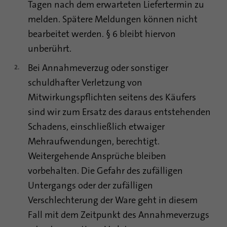
Tagen nach dem erwarteten Liefertermin zu
Anbieter
.linkedin.com
melden. Spätere Meldungen können nicht
Laufzeit
1 Tsg
bearbeitet werden. § 6 bleibt hiervon
unberührt.
Wird verwendet, um festzustellen, ob Oribi-
Zweck
Analysen für eine bestimmte Domäne
Bei Annahmeverzug oder sonstiger
durchgeführt werden können
schuldhafter Verletzung von
Mitwirkungspflichten seitens des Käufers
sind wir zum Ersatz des daraus entstehenden
Schadens, einschließlich etwaiger
Mehraufwendungen, berechtigt.
Weitergehende Ansprüche bleiben
vorbehalten. Die Gefahr des zufälligen
Untergangs oder der zufälligen
Verschlechterung der Ware geht in diesem
Fall mit dem Zeitpunkt des Annahmeverzugs