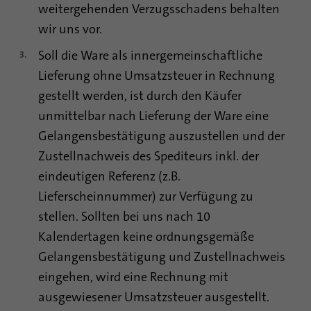
weitergehenden Verzugsschadens behalten
Laufzeit
6 Monate
wir uns vor.
Mit diesem Cookie wird die Einwilligung
Soll die Ware als innergemeinschaftliche
von Gästen zur Verwendung von nicht
Lieferung ohne Umsatzsteuer in Rechnung
Zweck
zwingend erforderlichen Cookies
gestellt werden, ist durch den Käufer
gespeichert
unmittelbar nach Lieferung der Ware eine
Gelangensbestätigung auszustellen und der
Name
li_sugr
Zustellnachweis des Spediteurs inkl. der
eindeutigen Referenz (z.B.
Anbieter
.linkedin.com
Lieferscheinnummer) zur Verfügung zu
Laufzeit
90 Tage
stellen. Sollten bei uns nach 10
Kalendertagen keine ordnungsgemäße
Mit diesem Cookie werden
wahrscheinlichkeitstheoretische
Gelangensbestätigung und Zustellnachweis
Zweck
Übereinstimmungen der Identität eines
eingehen, wird eine Rechnung mit
Nutzers außerhalb der designierten Länder
ausgewiesener Umsatzsteuer ausgestellt.
festgestellt.