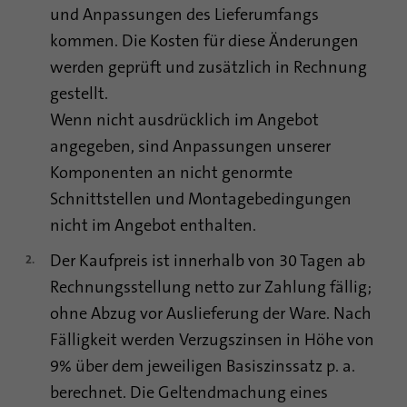
Dieses Cookie ist eine Browserkennung.
und Anpassungen des Lieferumfangs
Damit werden Geräte, die auf LinkedIn
kommen. Die Kosten für diese Änderungen
Zweck
zugreifen, eindeutig identifiziert, um so eine
werden geprüft und zusätzlich in Rechnung
missbräuchliche Verwendung der Plattform
zu erkennen.
gestellt.
Wenn nicht ausdrücklich im Angebot
angegeben, sind Anpassungen unserer
Name
lidc
Komponenten an nicht genormte
Anbieter
.linkedin.com
Schnittstellen und Montagebedingungen
nicht im Angebot enthalten.
Laufzeit
24 Stunden
Der Kaufpreis ist innerhalb von 30 Tagen ab
Dieses Cookie sorgt für die die Auswahl des
Zweck
Rechnungsstellung netto zur Zahlung fällig;
Datenzentrums.
ohne Abzug vor Auslieferung der Ware. Nach
Fälligkeit werden Verzugszinsen in Höhe von
Name
li_gc
9% über dem jeweiligen Basiszinssatz p. a.
berechnet. Die Geltendmachung eines
Anbieter
.linkedin.com