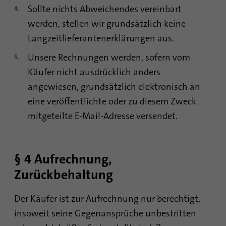
Sollte nichts Abweichendes vereinbart
werden, stellen wir grundsätzlich keine
Name
bscookie
Langzeitlieferantenerklärungen aus.
Anbieter
.www.linkedin.com
Unsere Rechnungen werden, sofern vom
Käufer nicht ausdrücklich anders
Laufzeit
1 Jahr
angewiesen, grundsätzlich elektronisch an
Dieses Cookie merkt sich, dass ein
eine veröffentlichte oder zu diesem Zweck
eingeloggter Nutzer mit der Zwei-Faktor-
Zweck
mitgeteilte E-Mail-Adresse versendet.
Authentifizierung verifiziert wurde und sich
zuvor eingeloggt hat
§ 4 Aufrechnung,
Name
AnalyticsSyncHistory
Zurückbehaltung
Anbieter
.linkedin.com
Der Käufer ist zur Aufrechnung nur berechtigt,
Laufzeit
30 Tage
insoweit seine Gegenansprüche unbestritten