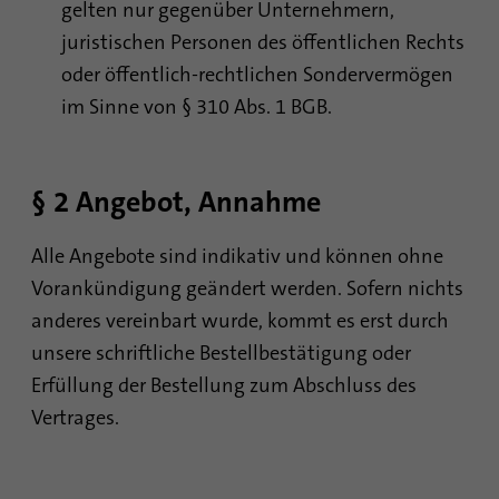
Laufzeit
1 Monat
gelten nur gegenüber Unternehmern,
verfolgen. Die Cookies speichern
Informationen anonym und weisen eine
juristischen Personen des öffentlichen Rechts
Enthält die gewählten Tracking-Optin-
zufällig generierte Nummer zu, um
Zweck
oder öffentlich-rechtlichen Sondervermögen
Einstellungen.
eindeutige Besucher zu identifizieren.
im Sinne von § 310 Abs. 1 BGB.
Name
site-language-preference
Name
_gid
§ 2 Angebot, Annahme
Anbieter
TYPO3
Anbieter
Google Analytics
Laufzeit
30 Tage
Alle Angebote sind indikativ und können ohne
Laufzeit
1 Tag
Vorankündigung geändert werden. Sofern nichts
Speichert im Falle einer Änderung der
Dieses Cookie wird von Google Analytics
anderes vereinbart wurde, kommt es erst durch
Website-Sprache den Wert der Sprache, um
installiert. Das Cookie wird verwendet, um
Zweck
unsere schriftliche Bestellbestätigung oder
beim nächsten Besuch direkt auf diese
Informationen darüber zu speichern, wie
weiterzuleiten.
Besucher eine Website nutzen, und hilft bei
Erfüllung der Bestellung zum Abschluss des
der Erstellung eines Analyseberichts über
Vertrages.
Zweck
den Zustand der Website. Die gesammelten
Daten einschließlich der Anzahl der
Besucher, der Quelle, aus der sie gekommen