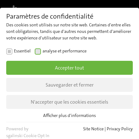
MENU
Paramètres de confidentialité
Des cookies sont utilisés sur notre site web. Certaines d'entre elles
sont obligatoires, tandis que d'autres nous permettent d'améliorer
votre expérience d'utilisateur sur notre site web.
Perspectives
Essentiel
analyse et performance
Accepter tout
TOUTES LES NOUVELLES
Sauvegarder et fermer
TOUS LES ÉVÈNEMENTS
N'accepter que les cookies essentiels
Afficher plus d'informations
Essentiel
Les cookies essentiels sont nécessaires pour les fonctions de
Powered by
Site Notice
|
Privacy Policy
base du site web. Cela permet de garantir le bon
sgalinski Cookie Opt In