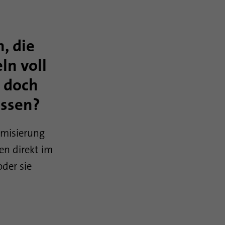
, die
ln voll
 doch
üssen?
ymisierung
n direkt im
der sie