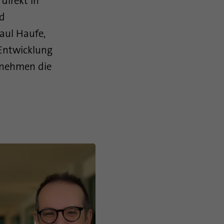
direkt in
nd
Paul Haufe,
 Entwicklung
rnehmen die