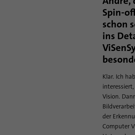
André, 
Spin-of
schon s
ins Det
ViSenSy
besond
Klar. Ich h
interessier
Vision. Dann
Bildverarbe
der Erkennu
Computer Vi