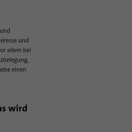
 und
teresse und
or allem bei
tzbelegung,
iebe einen
as wird