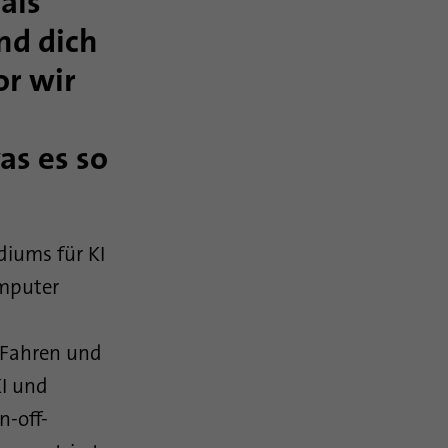
als
nd dich
or wir
as es so
diums für KI
omputer
 Fahren und
I und
n-off-