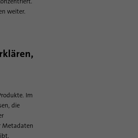
onzentriert.
en weiter.
rklären,
 Produkte. Im
en, die
er
ur Metadaten
ibt.