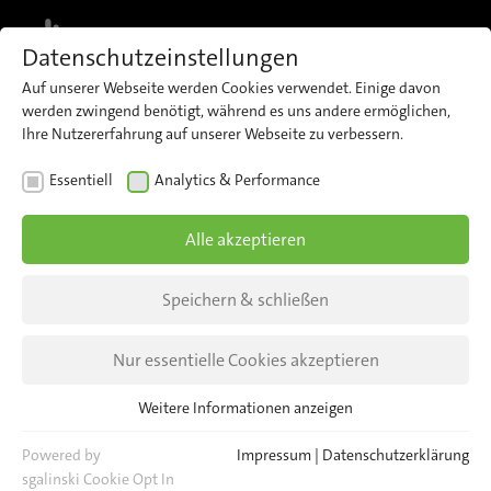
MENU
Datenschutzeinstellungen
Auf unserer Webseite werden Cookies verwendet. Einige davon
werden zwingend benötigt, während es uns andere ermöglichen,
Ihre Nutzererfahrung auf unserer Webseite zu verbessern.
NEWS
EVENTS
Essentiell
Analytics & Performance
TRAKO EXPO in Danzig
Alle akzeptieren
TRAKO EXPO in Danzig - ein Branchentreff in der
goldenen Stadt an der polnischen Ostsee.
Speichern & schließen
Nur essentielle Cookies akzeptieren
Weitere Informationen anzeigen
Essentiell
Essentielle Cookies werden für grundlegende Funktionen der
Powered by
Impressum
|
Datenschutzerklärung
Webseite benötigt. Dadurch ist gewährleistet, dass die Webseite
sgalinski Cookie Opt In