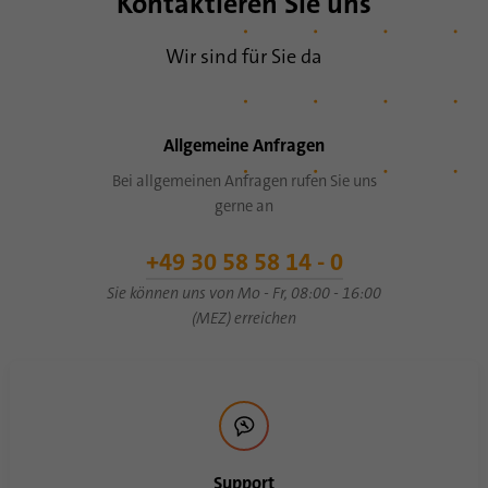
Kontaktieren Sie uns
Wir sind für Sie da
Name
bscookie
Anbieter
.www.linkedin.com
Allgemeine Anfragen
Laufzeit
1 Jahr
Bei allgemeinen Anfragen rufen Sie uns
Dieses Cookie merkt sich, dass ein
gerne an
eingeloggter Nutzer mit der Zwei-Faktor-
Zweck
Authentifizierung verifiziert wurde und sich
+49 30 58 58 14 - 0
zuvor eingeloggt hat
Sie können uns von Mo - Fr, 08:00 - 16:00
(MEZ) erreichen
Name
AnalyticsSyncHistory
Anbieter
.linkedin.com
Laufzeit
30 Tage
Support