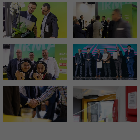
Dieses Cookie ist eine Browserkennung.
Damit werden Geräte, die auf LinkedIn
Zweck
zugreifen, eindeutig identifiziert, um so eine
missbräuchliche Verwendung der Plattform
zu erkennen.
Name
lidc
Anbieter
.linkedin.com
Laufzeit
24 Stunden
Dieses Cookie sorgt für die die Auswahl des
Zweck
Datenzentrums.
Name
li_gc
Anbieter
.linkedin.com