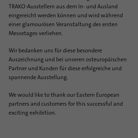
sind, und der besuchten Seiten in anonymer
TRAKO-Ausstellern aus dem In- und Ausland
Form.
eingereicht werden können und wird während
einer glamourösen Veranstaltung des ersten
Name
_gat_gtag_UA_120925527_1
Messetages verliehen.
Anbieter
Google Analytics
Wir bedanken uns für diese besondere
Laufzeit
1 Minute
Auszeichnung und bei unseren osteuropäischen
Partner und Kunden für diese erfolgreiche und
Google verwendet dieses Cookie zur
Zweck
spannende Ausstellung.
Unterscheidung der Nutzer.
We would like to thank our Eastern European
Name
bcookie
partners and customers for this successful and
exciting exhibition.
Anbieter
.linkedin.com
Laufzeit
1 Jahr