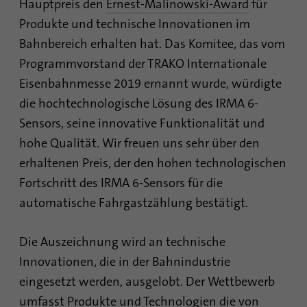
Laufzeit
1 Monat
Hauptpreis den
Ernest-Malinowski-Award
für
verfolgen. Die Cookies speichern
Informationen anonym und weisen eine
Produkte und technische Innovationen im
Enthält die gewählten Tracking-Optin-
zufällig generierte Nummer zu, um
Zweck
Bahnbereich erhalten hat. Das Komitee, das vom
Einstellungen.
eindeutige Besucher zu identifizieren.
Programmvorstand der TRAKO Internationale
Eisenbahnmesse 2019 ernannt wurde, würdigte
Name
site-language-preference
Name
_gid
die hochtechnologische Lösung des IRMA 6-
Sensors, seine innovative Funktionalität und
Anbieter
TYPO3
Anbieter
Google Analytics
hohe Qualität. Wir freuen uns sehr über den
Laufzeit
30 Tage
Laufzeit
1 Tag
erhaltenen Preis, der den hohen technologischen
Fortschritt des IRMA 6-Sensors für die
Speichert im Falle einer Änderung der
Dieses Cookie wird von Google Analytics
automatische Fahrgastzählung bestätigt.
Website-Sprache den Wert der Sprache, um
installiert. Das Cookie wird verwendet, um
Zweck
beim nächsten Besuch direkt auf diese
Informationen darüber zu speichern, wie
weiterzuleiten.
Besucher eine Website nutzen, und hilft bei
Die Auszeichnung wird an technische
der Erstellung eines Analyseberichts über
Zweck
Innovationen, die in der Bahnindustrie
den Zustand der Website. Die gesammelten
Daten einschließlich der Anzahl der
eingesetzt werden, ausgelobt. Der Wettbewerb
Besucher, der Quelle, aus der sie gekommen
umfasst Produkte und Technologien die von