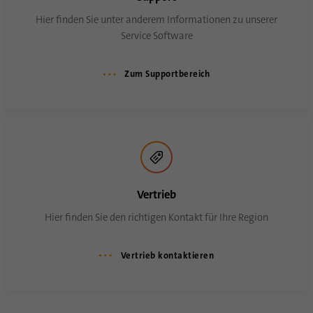
Mit diesem Cookie wird gespeichert, wann
Hier finden Sie unter anderem Informationen zu unserer
Zweck
eine Synchronisierung mit dem Cookie
„lms_analytics cookie“ stattgefunden hat.
Service Software
Zum Supportbereich
Name
UserMatchHistory
Anbieter
linkedin.com
Laufzeit
30 Tage
Dieses Cookie wird für den ID-
Synchronisierungsprozess gesetzt. Es
Vertrieb
Zweck
speichert den Zeitpunkt der letzten
Hier finden Sie den richtigen Kontakt für Ihre Region
Synchronisierung, um häufig wiederholte
Synchronisierungsprozesse zu vermeiden.
Vertrieb kontaktieren
Name
ln_or