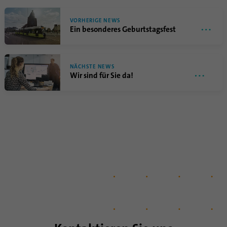
Laufzeit
6 Monate
VORHERIGE NEWS
Ein besonderes Geburtstagsfest
Mit diesem Cookie wird die Einwilligung
von Gästen zur Verwendung von nicht
Zweck
zwingend erforderlichen Cookies
NÄCHSTE NEWS
gespeichert
Wir sind für Sie da!
Name
li_sugr
Anbieter
.linkedin.com
Laufzeit
90 Tage
Mit diesem Cookie werden
wahrscheinlichkeitstheoretische
Zweck
Übereinstimmungen der Identität eines
Nutzers außerhalb der designierten Länder
festgestellt.