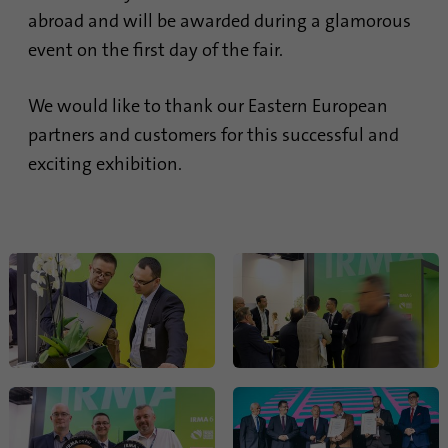
abroad and will be awarded during a glamorous
event on the first day of the fair.
Nombre
_gat_gtag_UA_120925527_1
Proveedor
Google Analytics
We would like to thank our Eastern European
partners and customers for this successful and
Duración
1 minuto
exciting exhibition.
Google utiliza esta cookie para diferenciar a
Propósito
los usuarios.
Nombre
bcookie
Proveedor
.linkedin.com
Duración
1 año
Esta cookie es un identificador del
navegador. Esto identifica de forma única