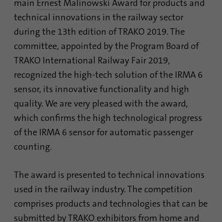
main
Ernest Malinowski Award
for products and
de forma anónima y asignan un número
Contiene los ajustes de opción de
generado aleatoriamente para identificar a
technical innovations in the railway sector
Propósito
seguimiento seleccionados.
los visitantes únicos.
during the 13th edition of TRAKO 2019. The
committee, appointed by the Program Board of
Nombre
site-language-preference
TRAKO International Railway Fair 2019,
Nombre
_gid
recognized the high-tech solution of the IRMA 6
Proveedor
TYPO3
Proveedor
Google Analytics
sensor, its innovative functionality and high
Duración
30 días
quality. We are very pleased with the award,
Duración
1 día
which confirms the high technological progress
Guarda el valor del idioma del sitio web en
Esta cookie es instalada por Google
of the IRMA 6 sensor for automatic passenger
caso de cambio de idioma para poder
Analytics. La cookie se utiliza para
Propósito
counting.
reenviarlo directamente en la siguiente
almacenar información sobre la forma en
visita.
que los visitantes utilizan un sitio web y
Propósito
ayuda a crear un informe de análisis sobre
The award is presented to technical innovations
el estado del sitio web. Los datos
used in the railway industry. The competition
recopilados, incluido el número de
comprises products and technologies that can be
visitantes, la fuente de la que proceden y las
páginas visitadas, en forma anónima.
submitted by TRAKO exhibitors from home and