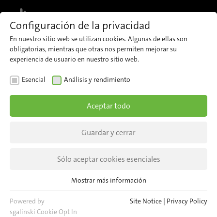
MENU
Configuración de la privacidad
En nuestro sitio web se utilizan cookies. Algunas de ellas son
obligatorias, mientras que otras nos permiten mejorar su
experiencia de usuario en nuestro sitio web.
NOTICIAS
EVENTOS
Esencial
Análisis y rendimiento
TRAKO EXPO in Gdansk
Aceptar todo
TRAKO EXPO in Gdansk - a meeting of the
industry in the amber city at the Polish Baltic
Guardar y cerrar
Sea.
Sólo aceptar cookies esenciales
Mostrar más información
Esencial
Cookies esenciales son necesarias para las funciones básicas del
Powered by
Site Notice
|
Privacy Policy
sitio web. Esto asegura que el sitio web funcione correctamente.
sgalinski Cookie Opt In