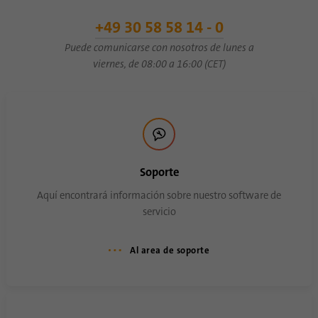
Proveedor
.www.linkedin.com
+49 30 58 58 14 - 0
Duración
1 año
Puede comunicarse con nosotros de lunes a
viernes, de 08:00 a 16:00 (CET)
Esta cookie recuerda que un usuario que ha
iniciado sesión ha sido verificado con
Propósito
autenticación de dos factores y ha iniciado
sesión previamente
Nombre
AnalyticsSyncHistory
Soporte
Aquí encontrará información sobre nuestro software de
Proveedor
.linkedin.com
servicio
Duración
30 dias
Al area de soporte
Esta cookie se utiliza para almacenar
Propósito
cuándo se produjo la sincronización con la
cookie “lms_analytics cookie”.