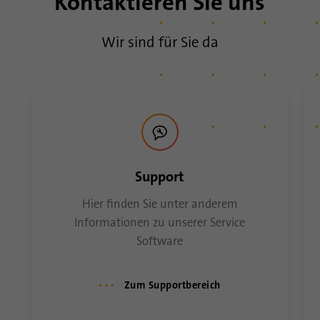
Kontaktieren Sie uns
eindeutig identifiziert, um so eine missbräuchliche
Verwendung der Plattform zu erkennen.
Wir sind für Sie da
Name
lidc
Anbieter
.linkedin.com
Laufzeit
24 Stunden
Dieses Cookie sorgt für die die Auswahl des
Zweck
Support
Datenzentrums.
Hier finden Sie unter anderem
Informationen zu unserer Service
Name
li_gc
Software
Anbieter
.linkedin.com
Zum Supportbereich
Laufzeit
6 Monate