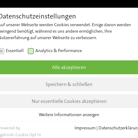
Datenschutzeinstellungen
Referenzen
Support
Karriere
Kontakt
Insights 
Auf unserer Webseite werden Cookies verwendet. Einige davon werden
t
Kundensupport
Kontaktieren
Unt
zwingend benötigt, während es uns andere ermöglichen, Ihre
Nutzererfahrung auf unserer Webseite zu verbessern.
Sie unser
zählung
Security
New
Team
Essentiell
Analytics & Performance
Advisories
erheit
Insi
Allgemeine
Alle akzeptieren
Anfragen
zte
Eve
lyse
Standorte
a!
News
Speichern & schließen
 Geräte-
Nur essentielle Cookies akzeptieren
nagement
Weitere Informationen anzeigen
Essentiell
Essentielle Cookies werden für grundlegende Funktionen der Webseite
Powered by
Impressum
|
Datenschutzerklärun
benötigt. Dadurch ist gewährleistet, dass die Webseite einwandfrei
sgalinski Cookie Opt In