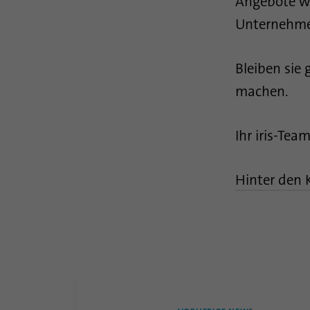
Angebote we
Unternehmen
Bleiben sie 
machen.
Ihr iris-Tea
Hinter den 