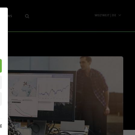
& News
WELTWEIT | DE
Weltweit
ernehmen
English
s
Deutsch
ghts
Español
nts
Français
letter
Polski
Pусский
Italiano
g
Nordamerika