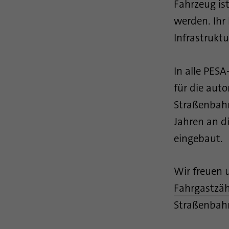
Fahrzeug ist
werden. Ihr
Infrastrukt
In alle PES
für die aut
Straßenbahn
Jahren an d
eingebaut.
Wir freuen 
Fahrgastzä
Straßenbahn