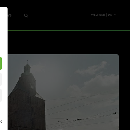
& News
WELTWEIT | DE
Weltweit
ernehmen
English
s
Deutsch
ghts
Español
nts
Français
letter
Polski
Pусский
Italiano
g
Nordamerika