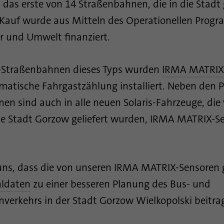
 das erste von 14 Straßenbahnen, die in die Stadt 
Cookies speichern Informationen anonym und
Enthält die gewählten Tracking-Optin-
weisen eine zufällig generierte Nummer zu, um
Zweck
 Kauf wurde aus Mitteln des Operationellen Prog
Einstellungen.
eindeutige Besucher zu identifizieren.
ur und Umwelt finanziert.
Name
site-language-preference
Name
_gid
A-Straßenbahnen dieses Typs wurden
IRMA MATRIX
Anbieter
TYPO3
Anbieter
Google Analytics
omatische Fahrgastzählung installiert. Neben den 
en sind auch in alle neuen Solaris-Fahrzeuge, die 
Laufzeit
30 Tage
Laufzeit
1 Tag
ie Stadt Gorzow geliefert wurden, IRMA MATRIX-S
Speichert im Falle einer Änderung der Website-
Dieses Cookie wird von Google Analytics
Zweck
Sprache den Wert der Sprache, um beim nächsten
installiert. Das Cookie wird verwendet, um
Besuch direkt auf diese weiterzuleiten.
Informationen darüber zu speichern, wie Besucher
eine Website nutzen, und hilft bei der Erstellung
uns, dass die von unseren IRMA MATRIX-Sensoren 
Zweck
eines Analyseberichts über den Zustand der
Website. Die gesammelten Daten einschließlich
hldaten
zu einer besseren Planung des Bus- und
der Anzahl der Besucher, der Quelle, aus der sie
verkehrs in der Stadt Gorzow Wielkopolski beitr
gekommen sind, und der besuchten Seiten in
anonymer Form.