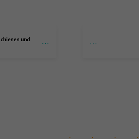
eindeutig identifiziert, um so eine missbräuchliche
Verwendung der Plattform zu erkennen.
Name
lidc
Schienen und
Anbieter
.linkedin.com
Laufzeit
24 Stunden
Dieses Cookie sorgt für die die Auswahl des
Zweck
Datenzentrums.
Name
li_gc
Anbieter
.linkedin.com
Laufzeit
6 Monate