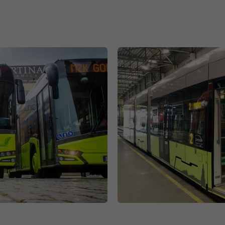
Name
_gat_gtag_UA_120925527_1
Anbieter
Google Analytics
Laufzeit
1 Minute
Google verwendet dieses Cookie zur
Zweck
Unterscheidung der Nutzer.
Name
bcookie
Anbieter
.linkedin.com
Laufzeit
1 Jahr
Dieses Cookie ist eine Browserkennung. Damit
werden Geräte, die auf LinkedIn zugreifen,
Zweck