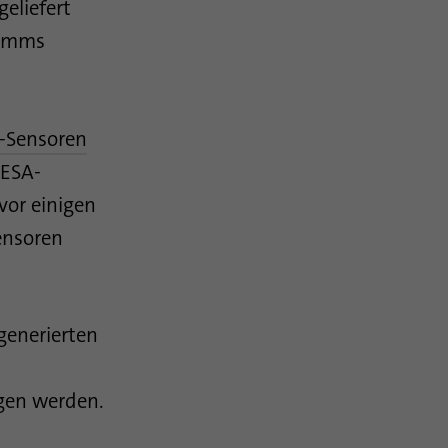
geliefert
ramms
-Sensoren
PESA-
vor einigen
ensoren
generierten
agen werden.