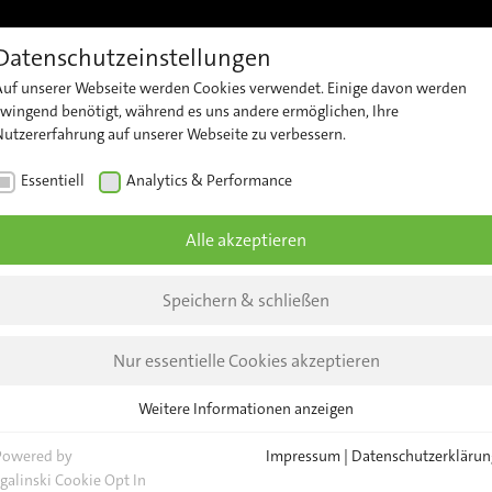
Datenschutzeinstellungen
Referenzen
Support
Karriere
Kontakt
Insights 
Auf unserer Webseite werden Cookies verwendet. Einige davon werden
t
Kundensupport
Kontaktieren
Unt
zwingend benötigt, während es uns andere ermöglichen, Ihre
Nutzererfahrung auf unserer Webseite zu verbessern.
Sie unser
zählung
Security
New
Team
Essentiell
Analytics & Performance
Advisories
erheit
Insi
Allgemeine
Alle akzeptieren
Anfragen
zte
Eve
lyse
Standorte
News
Speichern & schließen
 Geräte-
Nur essentielle Cookies akzeptieren
nagement
Weitere Informationen anzeigen
Essentiell
sentation
Essentielle Cookies werden für grundlegende Funktionen der Webseite
Powered by
Impressum
|
Datenschutzerklärun
PESA-
benötigt. Dadurch ist gewährleistet, dass die Webseite einwandfrei
sgalinski Cookie Opt In