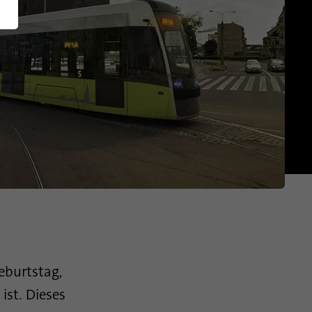
English (US)
eburtstag,
ist. Dieses