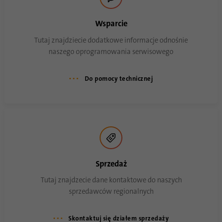
Ten plik cookie służy do określania
Wsparcie
Cel
probabilistycznych dopasowań tożsamości
użytkownika poza wyznaczonymi krajami.
Tutaj znajdziecie dodatkowe informacje odnośnie
naszego oprogramowania serwisowego
Nazwa
bscookie
Do pomocy technicznej
Dostawca
.www.linkedin.com
Czas
1 rok
trwania
Ten plik cookie zapamiętuje, że zalogowany
użytkownik został zweryfikowany za
Sprzedaż
Cel
pomocą uwierzytelniania
dwuskładnikowego i był już wcześniej
Tutaj znajdzecie dane kontaktowe do naszych
zalogowany
sprzedawców regionalnych
Skontaktuj się działem sprzedaży