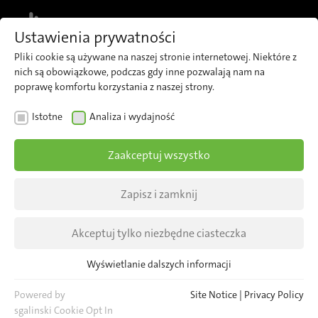
MENU
Ustawienia prywatności
Pliki cookie są używane na naszej stronie internetowej. Niektóre z
nich są obowiązkowe, podczas gdy inne pozwalają nam na
poprawę komfortu korzystania z naszej strony.
AKTUALNOŚCI
Istotne
Analiza i wydajność
Specjalne przyjęcie
Zaakceptuj wszystko
urodzinowe
Zapisz i zamknij
W dniu 23.05 odbyła się oficjalna prezentacja
pierwszego, nowego, dwukierunkowego
Akceptuj tylko niezbędne ciasteczka
tramwaju PESA Twist, który wyjedzie na ulice
Gorzowa Wielkopolskiego w październiku 2019
Wyświetlanie dalszych informacji
Istotne
roku.
Niezbędne pliki cookie są wymagane dla podstawowych funkcji
Powered by
Site Notice
|
Privacy Policy
strony internetowej. Zapewnia to prawidłowe funkcjonowanie
sgalinski Cookie Opt In