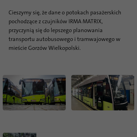
witryny. Zebrane dane, w tym liczba
odwiedzających, źródło z którego pochodzą
Cieszymy się, że dane o potokach pasażerskich
oraz strony odwiedzane w formie
pochodzące z czujników IRMA MATRIX,
anonimowej.
przyczynią się do lepszego planowania
transportu autobusowego i tramwajowego w
Nazwa
_gat_gtag_UA_120925527_1
mieście Gorzów Wielkopolski.
Dostawca
Google Analytics
Czas
1 minuta
trwania
Google używa tego pliku cookie do
Cel
odróżnienia użytkowników.
Nazwa
bcookie
Dostawca
.linkedin.com