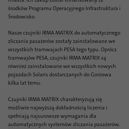
śledzenia wykorzystania strony
Cel
Czas
środków Programu Operacyjnego Infrastruktura i
internetowej do sporządzenia raportu z
1 miesiąc
trwania
analizy strony. Pliki cookie przechowują
Środowisko.
informacje w sposób anonimowy i
Zawiera wybrane ustawienia optyki
przypisują losowo wygenerowany numer w
Cel
Nasze czujniki
IRMA MATRIX
do automatycznego
śledzenia.
celu identyfikacji unikalnych gości.
zliczania pasażerów zostały zainstalowane we
wszystkich tramwajach PESA tego typu. Oprócz
Nazwa
site-language-preference
Nazwa
_gid
tramwajów PESA, czujniki IRMA MATRIX są
Dostawca
TYPO3
również zainstalowane we wszystkich nowych
Dostawca
Google Analytics
pojazdach Solaris dostarczanych do Gorzowa
Czas
Czas
30 dni
kilka lat temu.
1 dzień
trwania
trwania
Zapisuje wartość języka strony
Ten plik cookie jest instalowany przez
Czujniki IRMA MATRIX charakteryzują się
internetowej w przypadku zmiany języka
Google Analytics. Plik cookie służy do
Cel
możliwie najwyższą dokładnością liczenia i
strony, aby móc przejść do niej
przechowywania informacji o tym, jak
spełniają najsurowsze wymagania dla
bezpośrednio przy następnej wizycie.
użytkownicy korzystają z witryny i pomaga
automatycznych systemów zliczania pasażerów
.
Cel
stworzyć raport analityczny na temat stanu