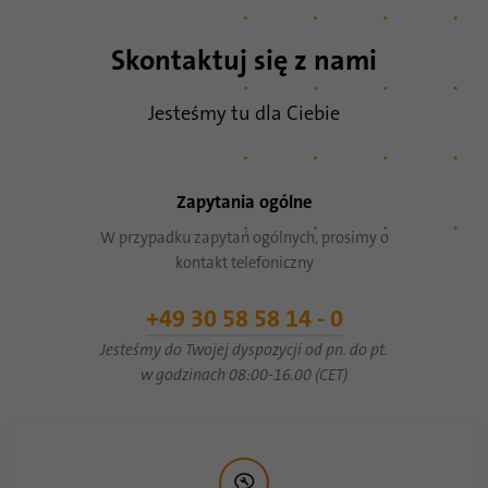
Skontaktuj się z nami
Nazwa
li_gc
Dostawca
.linkedin.com
Jesteśmy tu dla Ciebie
Czas
6 miesięcy
trwania
Zapytania ogólne
Ten plik cookie służy do przechowywania
W przypadku zapytań ogólnych, prosimy o
Cel
zgody gości na używanie nieistotnych
kontakt telefoniczny
plików cookie
+49 30 58 58 14 - 0
Nazwa
li_sugr
Jesteśmy do Twojej dyspozycji od pn. do pt.
w godzinach 08:00-16.00 (CET)
Dostawca
.linkedin.com
Czas
90 dni
trwania