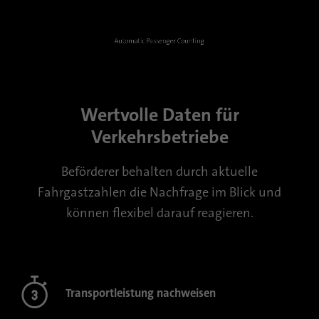
sind, und der besuchten Seiten in anonymer
Form.
Video
Name
_gat_gtag_UA_120925527_1
Anbieter
Google Analytics
Wertvolle Daten für
Laufzeit
1 Minute
Verkehrsbetriebe
Google verwendet dieses Cookie zur
Beförderer behalten durch aktuelle
Zweck
Unterscheidung der Nutzer.
Fahrgastzahlen die Nachfrage im Blick und
können flexibel darauf reagieren.
Name
bcookie
Anbieter
.linkedin.com
Laufzeit
1 Jahr
Transportleistung nachweisen