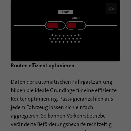
Laufzeit
6 Monate
Mit diesem Cookie wird die Einwilligung
von Gästen zur Verwendung von nicht
Zweck
zwingend erforderlichen Cookies
gespeichert
Name
li_sugr
Routen effizient optimieren
Anbieter
.linkedin.com
Daten der automatischen Fahrgastzählung
Laufzeit
90 Tage
bilden die ideale Grundlage für eine effiziente
Routenoptimierung. Passagieranzahlen aus
Mit diesem Cookie werden
jedem Fahrzeug lassen sich einfach
wahrscheinlichkeitstheoretische
Zweck
Übereinstimmungen der Identität eines
aggregieren. So können Verkehrsbetriebe
Nutzers außerhalb der designierten Länder
veränderte Beförderungsbedarfe rechtzeitig
festgestellt.