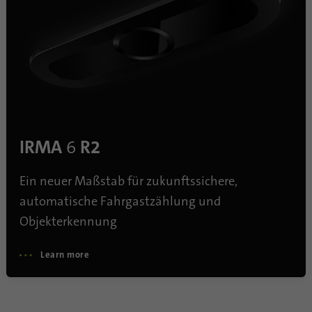
Anbieter
.linkedin.com
Laufzeit
1 Tsg
Wird verwendet, um festzustellen, ob Oribi-
Zweck
Analysen für eine bestimmte Domäne
durchgeführt werden können
IRMA
6
R2
Ein neuer Maßstab für zukunftssichere,
automatische Fahrgastzählung und
Objekterkennung
Learn more