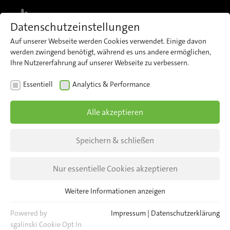
MENU
Datenschutzeinstellungen
Auf unserer Webseite werden Cookies verwendet. Einige davon
werden zwingend benötigt, während es uns andere ermöglichen,
Vorteile
Anwendungen
Referenzen
PRODUKTE
KONTAKT
Ihre Nutzererfahrung auf unserer Webseite zu verbessern.
Essentiell
Analytics & Performance
Alle akzeptieren
Speichern & schließen
Nur essentielle Cookies akzeptieren
Weitere Informationen anzeigen
Essentiell
Essentielle Cookies werden für grundlegende Funktionen der
Powered by
Impressum
|
Datenschutzerklärung
Webseite benötigt. Dadurch ist gewährleistet, dass die Webseite
sgalinski Cookie Opt In