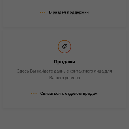
согласия гостей на
Цель
В раздел поддержки
использование
второстепенных файлов
cookie.
Имя
li_sugr
Поставщик
.linkedin.com
Продажи
Продолжительность
90 дней
Здесь Вы найдете данные контактного лица для
Вашего региона
Этот файл cookie
используется для
Связаться с отделом продаж
определения вероятностных
Цель
совпадений личности
пользователя за пределами
указанных стран.