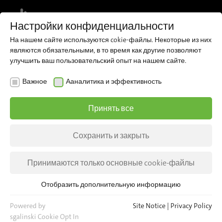
MENU
Настройки конфиденциальности
На нашем сайте используются cokie-файлы. Некоторые из них
являются обязательными, в то время как другие позволяют
улучшить ваш пользовательский опыт на нашем сайте.
НОВОСТИ
Важное
Ааналитика и эффективность
A special birthday
Принять все
celebration
Сохранить и закрыть
On May 23 an official presentation of the first
new bi-directional PESA-Twist-Tram took place,
Принимаются только основные cookie-файлы
which will start operation in October 2019 in
Gorzow Wielkopolski in Poland.
Отобразить дополнительную информацию
Важное
Для основных функций веб-сайта необходимы основные
Powered by
Site Notice
|
Privacy Policy
cookie-файлы. Это гарантирует, что веб-сайт будет
sgalinski Cookie Opt In