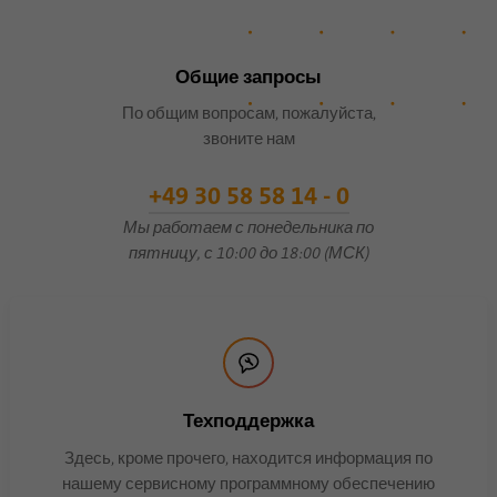
Имя
lidc
Общие запросы
Поставщик
.linkedin.com
По общим вопросам, пожалуйста,
звоните нам
Продолжительность
24 часа
+49 30 58 58 14 - 0
Этот файл cookie
Цель
обеспечивает выбор центра
Мы работаем с понедельника по
обработки данных.
пятницу, с 10:00 до 18:00 (МСК)
Имя
li_gc
Поставщик
.linkedin.com
Техподдержка
Продолжительность
6 месяцев
Здесь, кроме прочего, находится информация по
Этот файл cookie
нашему сервисному программному обеспечению
используется для хранения