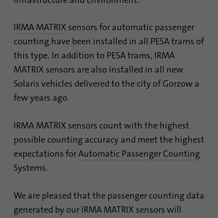
сессии и кампании, а также
для отслеживания
Поставщик
TYPO3
Цель
использования сайта для
IRMA MATRIX
sensors for automatic passenger
составления аналитического
counting have been installed in all PESA trams of
Продолжительность
1 месяц
отчета по сайту. Файлы
this type. In addition to PESA trams, IRMA
cookie хранят информацию
Содержит выбранные
анонимно и присваивают
MATRIX sensors are also installed in all new
Цель
настройки опции
случайно сгенерированный
Solaris vehicles delivered to the city of Gorzow a
отслеживания.
номер для идентификации
few years ago.
посетителей.
Имя
site-language-preference
IRMA MATRIX sensors count with the highest
Имя
_gid
possible counting accuracy and meet the highest
Поставщик
TYPO3
expectations for
Automatic Passenger Counting
Поставщик
Google Analytics
Продолжительность
30 дней
Systems.
Продолжительность
1 день
Сохраняет значение языка в
We are pleased that the passenger counting data
случае изменения языка
Этот файл cookie
сайта, чтобы иметь
generated by our IRMA MATRIX sensors will
устанавливается компанией
Цель
возможность переадресации