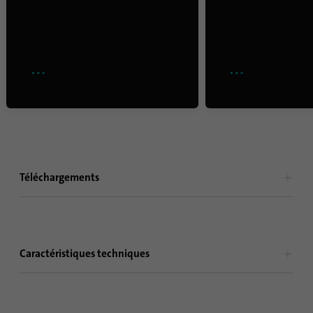
Téléchargements
Caractéristiques techniques
IRMA MATRIX Brochure produit
PDF
2024-08
Français