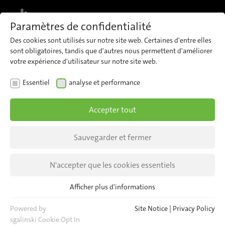
MENU
Paramètres de confidentialité
Des cookies sont utilisés sur notre site web. Certaines d'entre elles
sont obligatoires, tandis que d'autres nous permettent d'améliorer
Vue d'ensemble
Utilisations
Téléchargements
Caractéristiques techn
SE RENSEIGNER
votre expérience d'utilisateur sur notre site web.
Essentiel
analyse et performance
Accepter tout
Sauvegarder et fermer
N'accepter que les cookies essentiels
Afficher plus d'informations
Essentiel
Les cookies essentiels sont nécessaires pour les fonctions de
Powered by
Site Notice
|
Privacy Policy
base du site web. Cela permet de garantir le bon
sgalinski Cookie Opt In