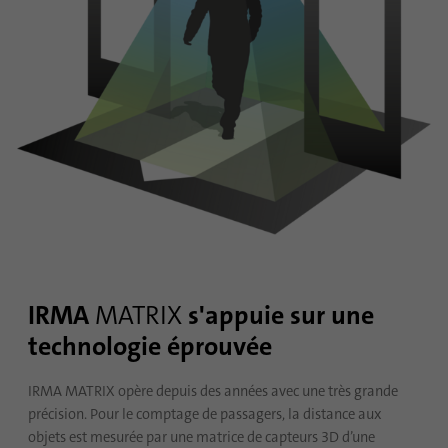
Durée
6 mois
Ce cookie est utilisé pour stocker le
Objetif
consentement des clients à l'utilisation de
cookies non essentiels
Nom
li_sugr
Fournisseur
.linkedin.com
Durée
90 jours
Ce cookie est utilisé pour déterminer des
IRMA
MATRIX
s'appuie sur une
correspondances probabilistes de l'identité
Objetif
technologie éprouvée
d'un utilisateur en dehors des pays
désignés.
IRMA MATRIX opère depuis des années avec une très grande
précision. Pour le comptage de passagers, la distance aux
Nom
bscookie
objets est mesurée par une matrice de capteurs 3D d’une