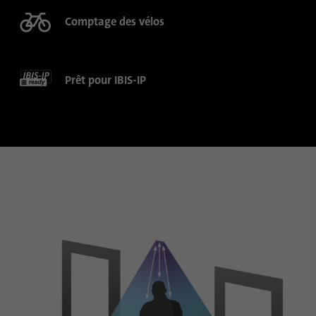
Cela identifie de manière unique les
Objetif
appareils qui accèdent à LinkedIn afin de
Comptage des vélos
détecter une utilisation abusive de la
plateforme.
Prêt pour IBIS-IP
Nom
lidc
Fournisseur
.linkedin.com
Durée
24 heures
Ce cookie assure la sélection du centre de
Objetif
données.
Nom
li_gc
Fournisseur
.linkedin.com