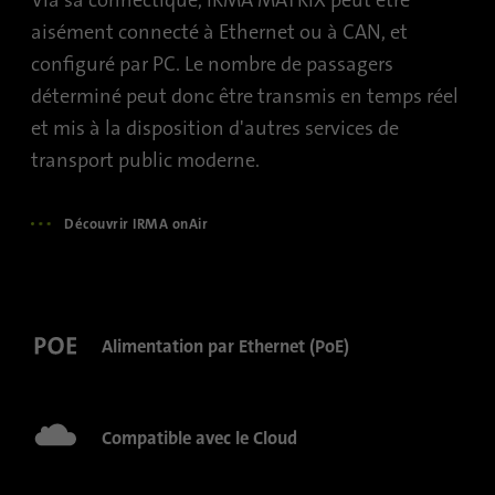
pages visitées sous forme anonyme.
aisément connecté à Ethernet ou à CAN, et
configuré par PC. Le nombre de passagers
Nom
_gat_gtag_UA_120925527_1
déterminé peut donc être transmis en temps réel
et mis à la disposition d'autres services de
Fournisseur
Google Analytics
transport public moderne.
Durée
1 minute
Découvrir IRMA onAir
Google utilise ce cookie pour différencier
Objetif
les utilisateurs.
Nom
bcookie
Alimentation par Ethernet (PoE)
Fournisseur
.linkedin.com
Durée
1 an
Compatible avec le Cloud
Ce cookie est un identifiant du navigateur.