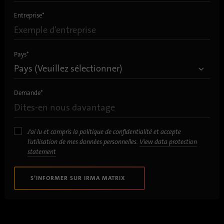
Interface: Connecteur iris (sCON)
Entreprise
*
Système de câblage
Connecteur M12 pour câble Ethernet ou CAN
Pays
*
Câble conforme aux normes EN45545-2 et EN50306
Pixel
Demande
*
500 pixels
MTBF
J'ai lu et compris la politique de confidentialité et accepte
1,24 millions d’heures
l'utilisation de mes données personnelles.
View data protection
statement
Éclairage extérieur requis
0 LUX
S’INFORMER SUR IRMA MATRIX
Hauteur minimale d’installation
Tant que les voyageurs peuvent passer debout sous le capteur >