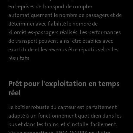
d'analyse du site web. Les cookies stockent
entreprises de transport de compter
Contient les paramètres de l'option de suivi
des informations de manière anonyme et
Objetif
sélectionnés.
automatiquement le nombre de passagers et de
attribuent un numéro généré de manière
aléatoire pour identifier les visiteurs
déterminer avec fiabilité le nombre de
uniques.
kilomètres-passagers réalisés. Les performances
Nom
site-language-preference
de transport peuvent ainsi être établies avec
Fournisseur
TYPO3
Nom
_gid
exactitude et les revenus être répartis selon les
résultats.
Durée
30 jours
Fournisseur
Google Analytics
Enregistre la valeur de la langue au cas où la
Durée
1 jour
Objetif
langue du site web serait modifiée afin de la
Prêt pour l'exploitation en temps
rediriger lors de la prochaine visite.
Ce cookie est installé par Google Analytics.
réel
Le cookie est utilisé pour stocker des
informations sur la façon dont les visiteurs
Le boîtier robuste du capteur est parfaitement
utilisent un site web et permet de créer un
Objetif
rapport d'analyse sur l'état du site. Les
adapté à un fonctionnement quotidien dans les
données collectées, y compris le nombre de
bus et dans les trains, et s’installe facilement.
visiteurs, la source d'où ils viennent et les
Via sa connectique, IRMA MATRIX peut être