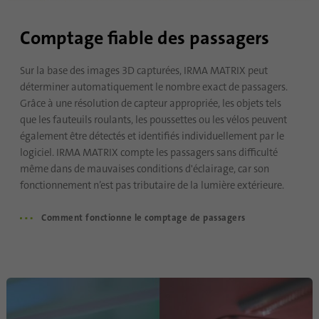
Comptage fiable des passagers
Nom
UserMatchHistory
Fournisseur
linkedin.com
Sur la base des images 3D capturées, IRMA MATRIX peut
déterminer automatiquement le nombre exact de passagers.
Durée
30 jours
Grâce à une résolution de capteur appropriée, les objets tels
que les fauteuils roulants, les poussettes ou les vélos peuvent
Ce cookie est défini pour le processus de
également être détectés et identifiés individuellement par le
synchronisation des identifiants. Il
logiciel. IRMA MATRIX compte les passagers sans difficulté
Objetif
enregistre l'heure de la dernière
même dans de mauvaises conditions d'éclairage, car son
synchronisation pour éviter des processus
fonctionnement n’est pas tributaire de la lumière extérieure.
de synchronisation fréquemment répétés.
Comment fonctionne le comptage de passagers
Nom
ln_or
Fournisseur
.linkedin.com
Durée
1 jour