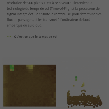
résolution de 500 pixels. C’est à ce niveau qu’intervient la
Fournisseur
.www.linkedin.com
technologie du temps de vol (Time-of-Flight). Le processeur de
signal intégré évalue ensuite le contenu 3D pour déterminer les
Durée
1 an
flux de passagers, et les transmet à l'ordinateur de bord
embarqué ou au Cloud.
Ce cookie se souvient qu'un utilisateur
connecté a été vérifié avec une
Qu'est-ce que le temps de vol
Objetif
authentification à deux facteurs et s'est déjà
connecté
Nom
AnalyticsSyncHistory
Fournisseur
.linkedin.com
Durée
30 jours
Ce cookie est utilisé pour stocker quand la
Objetif
synchronisation avec le cookie «
lms_analytics cookie » a eu lieu.