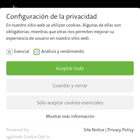
Visión general
Aplicaciones
Descargas
Datos técnicos
MENU
CONSULTAR
Configuración de la privacidad
En nuestro sitio web se utilizan cookies. Algunas de ellas son
obligatorias, mientras que otras nos permiten mejorar su
experiencia de usuario en nuestro sitio web.
Esencial
Análisis y rendimiento
Aceptar todo
Guardar y cerrar
Sólo aceptar cookies esenciales
Mostrar más información
Esencial
Cookies esenciales son necesarias para las funciones básicas del
Powered by
Site Notice
|
Privacy Policy
sitio web. Esto asegura que el sitio web funcione correctamente.
sgalinski Cookie Opt In