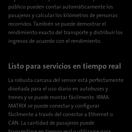
de forma anónima y asignan un número
público pueden contar automáticamente los
Contiene los ajustes de opción de
generado aleatoriamente para identificar a
Propósito
seguimiento seleccionados.
pasajeros y calcular los kilómetros de personas
los visitantes únicos.
recorridos. También se puede demostrar el
rendimiento exacto del transporte y distribuir los
Nombre
site-language-preference
Nombre
_gid
ingresos de acuerdo con el rendimiento.
Proveedor
TYPO3
Proveedor
Google Analytics
Duración
30 días
Duración
1 día
Listo para servicios en tiempo real
Guarda el valor del idioma del sitio web en
Esta cookie es instalada por Google
La robusta carcasa del sensor está perfectamente
caso de cambio de idioma para poder
Analytics. La cookie se utiliza para
Propósito
reenviarlo directamente en la siguiente
diseñada para el uso diario en autobuses y
almacenar información sobre la forma en
visita.
que los visitantes utilizan un sitio web y
trenes y se puede montar fácilmente. IRMA
Propósito
ayuda a crear un informe de análisis sobre
MATRIX se puede conectar y configurar
el estado del sitio web. Los datos
fácilmente a través del conector a Ethernet o
recopilados, incluido el número de
visitantes, la fuente de la que proceden y las
CAN. La cantidad de pasajeros puede
páginas visitadas, en forma anónima.
transmitirse en tiempo real y utilizarse para