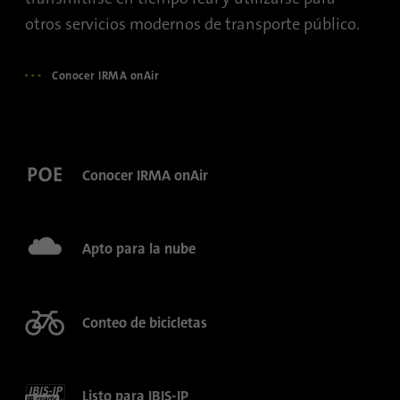
otros servicios modernos de transporte público.
Nombre
_gat_gtag_UA_120925527_1
Conocer IRMA onAir
Proveedor
Google Analytics
Duración
1 minuto
Google utiliza esta cookie para diferenciar a
Conocer IRMA onAir
Propósito
los usuarios.
Nombre
bcookie
Apto para la nube
Proveedor
.linkedin.com
Conteo de bicicletas
Duración
1 año
Esta cookie es un identificador del
navegador. Esto identifica de forma única
Listo para IBIS-IP