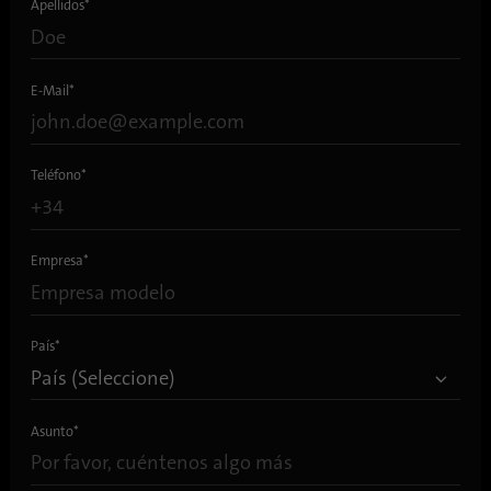
Apellidos
*
Clase de protección
IP65 (IP67 bajo pedido)
E-Mail
*
Interfaz
Ethernet, 100 Mbit/s
CAN, máx. 125 kbit/s
Teléfono
*
Conexión
Interfaz: Conector Iris (sCON)
Empresa
*
Sistema de cableado
Conexión de enchufe M12 para cable Ethernet o CAN
País
*
Cable según EN45545-2 y EN50306
Píxeles
Asunto
*
500 píxeles