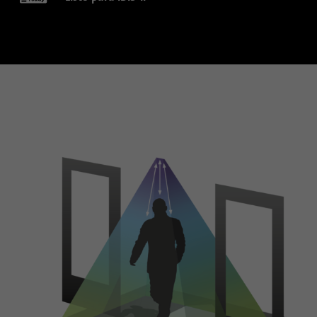
Propósito
los dispositivos que acceden a LinkedIn
para detectar un uso indebido de la
plataforma.
Nombre
lidc
Proveedor
.linkedin.com
Duración
24 horas
Esta cookie garantiza la selección del centro
Propósito
de datos.
Nombre
li_gc
Proveedor
.linkedin.com
Duración
6 meses