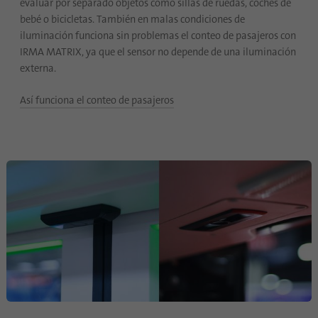
evaluar por separado objetos como sillas de ruedas, coches de
bebé o bicicletas. También en malas condiciones de
Nombre
UserMatchHistory
iluminación funciona sin problemas el conteo de pasajeros con
IRMA MATRIX, ya que el sensor no depende de una iluminación
Proveedor
linkedin.com
externa.
Duración
30 días
Así funciona el conteo de pasajeros
Esta cookie se configura para el proceso de
sincronización de ID. Guarda el tiempo de la
Propósito
última sincronización para evitar procesos
de sincronización repetidos con frecuencia.
Nombre
ln_or
Proveedor
.linkedin.com
Duración
1 día
Se utiliza para determinar si el análisis de