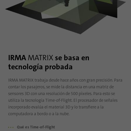
Esta cookie se utiliza para almacenar el
Propósito
consentimiento de los huéspedes para el
uso de cookies no esenciales.
Nombre
li_sugr
Proveedor
.linkedin.com
IRMA
MATRIX
se basa en
tecnología probada
Duración
90 dias
IRMA MATRIX trabaja desde hace años con gran precisión. Para
Esta cookie se utiliza para determinar
contar los pasajeros, se mide la distancia en una matriz de
coincidencias probabilísticas de la
Propósito
sensores 3D con una resolución de 500 píxeles. Para esto se
identidad de un usuario fuera de los países
utiliza la tecnología Time-of-Flight. El procesador de señales
designados.
incorporado evalúa el material 3D y lo transfiere a la
computadora a bordo o a la nube.
Nombre
bscookie
Qué es Time-of-Flight