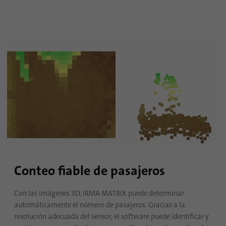
Proveedor
.www.linkedin.com
Duración
1 año
Esta cookie recuerda que un usuario que ha
iniciado sesión ha sido verificado con
Propósito
autenticación de dos factores y ha iniciado
sesión previamente
Nombre
AnalyticsSyncHistory
Proveedor
.linkedin.com
Duración
30 dias
Conteo fiable de pasajeros
Esta cookie se utiliza para almacenar
Con las imágenes 3D, IRMA MATRIX puede determinar
Propósito
cuándo se produjo la sincronización con la
automáticamente el número de pasajeros. Gracias a la
cookie “lms_analytics cookie”.
resolución adecuada del sensor, el software puede identificar y