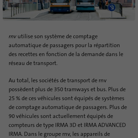
Durée
6 mois
Ce cookie est utilisé pour stocker le
Objetif
consentement des clients à l'utilisation de
cookies non essentiels
rnv
utilise son système de comptage
automatique de passagers pour la répartition
Nom
li_sugr
des recettes en fonction de la demande dans le
réseau de transport.
Fournisseur
.linkedin.com
Durée
90 jours
Au total, les sociétés de transport de rnv
possèdent plus de 350 tramways et bus. Plus de
Ce cookie est utilisé pour déterminer des
25 % de ces véhicules sont équipés de systèmes
correspondances probabilistes de l'identité
Objetif
d'un utilisateur en dehors des pays
de comptage automatique de passagers. Plus de
désignés.
90 véhicules sont actuellement équipés de
compteurs de type IRMA 3D et IRMA ADVANCED
IRMA. Dans le groupe rnv, les appareils de
Nom
bscookie