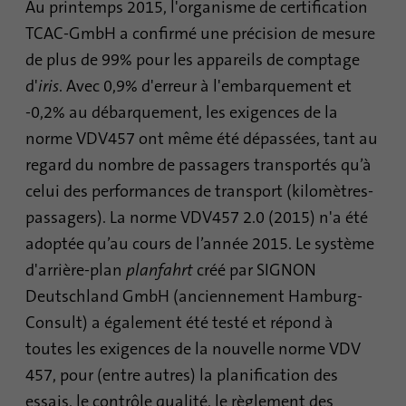
pages visitées sous forme anonyme.
Au printemps 2015, l'organisme de certification
TCAC-GmbH a confirmé une précision de mesure
de plus de 99% pour les appareils de comptage
Nom
_gat_gtag_UA_120925527_1
d'
iris
. Avec 0,9% d'erreur à l'embarquement et
Fournisseur
Google Analytics
-0,2% au débarquement, les exigences de la
norme VDV457 ont même été dépassées, tant au
Durée
1 minute
regard du nombre de passagers transportés qu’à
Google utilise ce cookie pour différencier
celui des performances de transport (kilomètres-
Objetif
les utilisateurs.
passagers). La norme VDV457 2.0 (2015) n'a été
adoptée qu’au cours de l’année 2015. Le système
d'arrière-plan
planfahrt
créé par SIGNON
Nom
bcookie
Deutschland GmbH (anciennement Hamburg-
Fournisseur
.linkedin.com
Consult) a également été testé et répond à
toutes les exigences de la nouvelle norme VDV
Durée
1 an
457, pour (entre autres) la planification des
Ce cookie est un identifiant du navigateur.
essais, le contrôle qualité, le règlement des