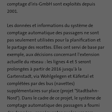
comptage d’iris-GmbH sont exploités depuis
Fournisseur
.www.linkedin.com
2001.
Durée
1 an
Les données et informations du système de
Ce cookie se souvient qu'un utilisateur
comptage automatique des passagers ne sont
connecté a été vérifié avec une
Objetif
pas seulement utilisées pour la planification et
authentification à deux facteurs et s'est déjà
connecté
le partage des recettes. Elles ont servi de base par
exemple, aux décisions concernant l'extension
actuelle du réseau : les lignes 4 et 5 seront
Nom
AnalyticsSyncHistory
prolongées à partir de 2016 jusqu'à la
Fournisseur
.linkedin.com
Gartenstadt, via Wohlgelegen et Käfertal et
complétées par des bus (navettes)
Durée
30 jours
supplémentaires sur place (projet "Stadtbahn-
Ce cookie est utilisé pour stocker quand la
Nord"). Dans le cadre de ce projet, le système de
Objetif
synchronisation avec le cookie «
comptage automatique des passagers a fourni
lms_analytics cookie » a eu lieu.