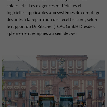
Cela identifie de manière unique les
soldes, etc.. Les exigences matérielles et
Objetif
appareils qui accèdent à LinkedIn afin de
détecter une utilisation abusive de la
logicielles applicables aux systèmes de comptage
plateforme.
destinés à la répartition des recettes sont, selon
le rapport du Dr Ritschel (TCAC GmbH Dresde),
«pleinement remplies au sein de
rnv»
.
Nom
lidc
Fournisseur
.linkedin.com
Durée
24 heures
Ce cookie assure la sélection du centre de
Objetif
données.
Nom
li_gc
Fournisseur
.linkedin.com