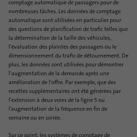
comptage automatique de passagers pour de
Utilisé pour déterminer si l'analyse Oribi
nombreuses tâches. Les données de comptage
Objetif
peut être effectuée sur un domaine
automatique sont utilisées en particulier pour
spécifique
des questions de planification de trafic telles que
la détermination de la taille des véhicules,
l'évaluation des plaintes des passagers ou le
dimensionnement du trafic de détournement. De
plus, les données sont utilisées pour démontrer
l'augmentation de la demande après une
amélioration de l'offre. Par exemple, que des
recettes supplémentaires ont été générées par
l'extension à deux voies de la ligne 5 ou
l’augmentation de la fréquence en fin de
semaine ou en soirée.
Sur ce point, les systèmes de comptage de