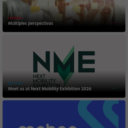
Propósito
los dispositivos que acceden a LinkedIn
para detectar un uso indebido de la
plataforma.
CARRERA
Múltiples perspectivas
Nombre
lidc
Proveedor
.linkedin.com
Duración
24 horas
Esta cookie garantiza la selección del centro
Propósito
de datos.
NOTICIAS
Meet us at Next Mobility Exhibition 2026
Nombre
li_gc
Proveedor
.linkedin.com
Duración
6 meses