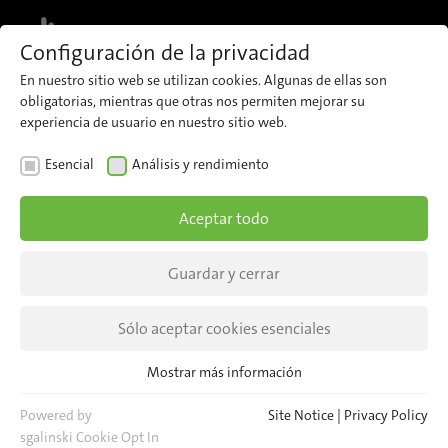
MENU
Configuración de la privacidad
En nuestro sitio web se utilizan cookies. Algunas de ellas son
Regístrese ahora en nuestro boletín y
obligatorias, mientras que otras nos permiten mejorar su
reciba periódicamente información
Darse de alta
experiencia de usuario en nuestro sitio web.
actualizada sobre iris.
Esencial
Análisis y rendimiento
Aceptar todo
Guardar y cerrar
Sólo aceptar cookies esenciales
Mostrar más información
Esencial
Cookies esenciales son necesarias para las funciones básicas del
Powered by
Site Notice
|
Privacy Policy
sitio web. Esto asegura que el sitio web funcione correctamente.
sgalinski Cookie Opt In