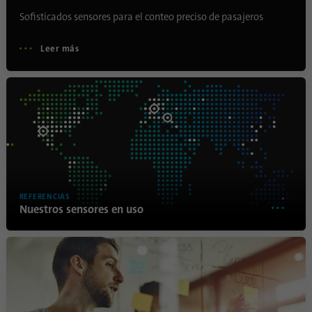
Sofisticados sensores para el conteo preciso de pasajeros
Nombre
_gat_gtag_UA_120925527_1
Leer más
Proveedor
Google Analytics
Duración
1 minuto
Google utiliza esta cookie para diferenciar a
Propósito
los usuarios.
Nombre
bcookie
REFERENCIAS
Nuestros sensores en uso
Proveedor
.linkedin.com
Duración
1 año
Esta cookie es un identificador del
navegador. Esto identifica de forma única