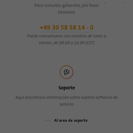
Proveedor
.www.linkedin.com
Para consultas generales, por favor
llámenos
Duración
1 año
+49 30 58 58 14 - 0
Esta cookie recuerda que un usuario que ha
iniciado sesión ha sido verificado con
Puede comunicarse con nosotros de lunes a
Propósito
autenticación de dos factores y ha iniciado
viernes, de 08:00 a 16:00 (CET)
sesión previamente
Nombre
AnalyticsSyncHistory
Proveedor
.linkedin.com
Soporte
Duración
30 dias
Aquí encontrará información sobre nuestro software de
servicio
Esta cookie se utiliza para almacenar
Propósito
cuándo se produjo la sincronización con la
Al area de soporte
cookie “lms_analytics cookie”.