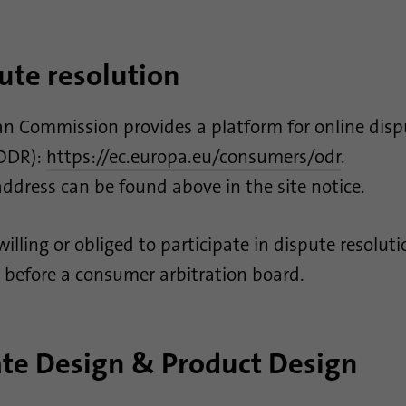
Nombre
_gat_gtag_UA_120925527_1
Proveedor
Google Analytics
ute resolution
Duración
1 minuto
n Commission provides a platform for online disp
Google utiliza esta cookie para diferenciar a los
Propósito
usuarios.
(ODR):
https://ec.europa.eu/consumers/odr
.
ddress can be found above in the site notice.
Nombre
bcookie
illing or obliged to participate in dispute resoluti
Proveedor
.linkedin.com
 before a consumer arbitration board.
Duración
1 año
Esta cookie es un identificador del navegador. Esto
identifica de forma única los dispositivos que
te Design & Product Design
Propósito
acceden a LinkedIn para detectar un uso indebido
de la plataforma.