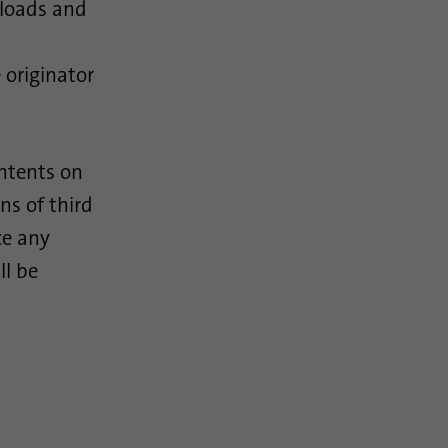
nloads and
 originator
ontents on
ns of third
ce any
ll be