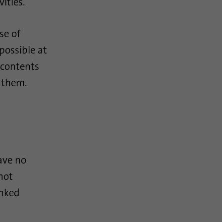
vities.
se of
 possible at
l contents
 them.
ave no
not
inked