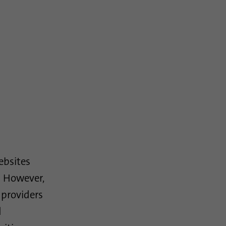
ebsites
. However,
 providers
d