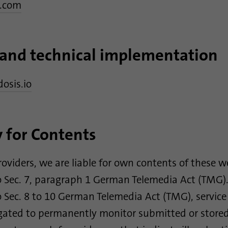
.com
Nombre
lidc
and technical implementation
Proveedor
.linkedin.com
Duración
24 horas
osis.io
Esta cookie garantiza la selección del centro de
Propósito
datos.
y for Contents
Nombre
li_gc
roviders, we are liable for own contents of these w
Proveedor
.linkedin.com
o Sec. 7, paragraph 1 German Telemedia Act (TMG)
Duración
6 meses
o Sec. 8 to 10 German Telemedia Act (TMG), service
Esta cookie se utiliza para almacenar el
igated to permanently monitor submitted or store
Propósito
consentimiento de los huéspedes para el uso de