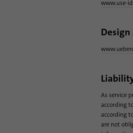
www.use-id
Design 
www.ueberd
Liabilit
As service p
according t
according t
are not obl