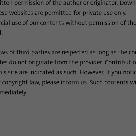
ritten permission of the author or originator. Dow
Duración
30 días
ese websites are permitted for private use only.
ial use of our contents without permission of the
Esta cookie se configura para el proceso de
sincronización de ID. Guarda el tiempo de la
d.
Propósito
última sincronización para evitar procesos de
sincronización repetidos con frecuencia.
ws of third parties are respected as long as the c
es do not originate from the provider. Contributio
Nombre
ln_or
his site are indicated as such. However, if you noti
Proveedor
.linkedin.com
f copyright law, please inform us. Such contents wi
mediately.
Duración
1 día
Se utiliza para determinar si el análisis de Oribi se
Propósito
puede realizar en un dominio específico.