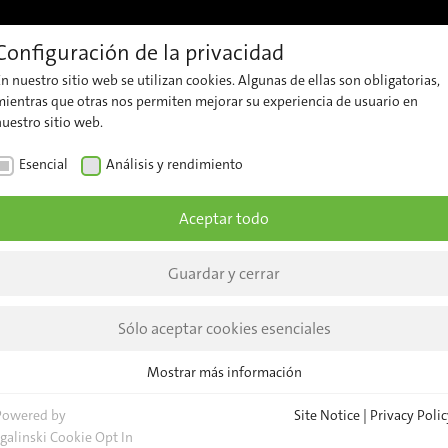
Configuración de la privacidad
ferencias
Soporte
Carrera
Contacto
Percepciones
n nuestro sitio web se utilizan cookies. Algunas de ellas son obligatorias,
Soporte
Contacte
La
mientras que otras nos permiten mejorar su experiencia de usuario en
nuestro sitio web.
al
con
empre
cliente
nuestro
Esencial
Análisis y rendimiento
Notici
equipo
Security
dad
Percep
Aceptar todo
Advisories
Consultas
Site Notice
generales
Event
Guardar y cerrar
Sedes
Boletí
Information pursuant to § 5 TMG
de
Sólo aceptar cookies esenciales
notici
Mostrar más información
Esencial
Cookies esenciales son necesarias para las funciones básicas del sitio
Powered by
Site Notice
|
Privacy Polic
t
web. Esto asegura que el sitio web funcione correctamente.
sgalinski Cookie Opt In