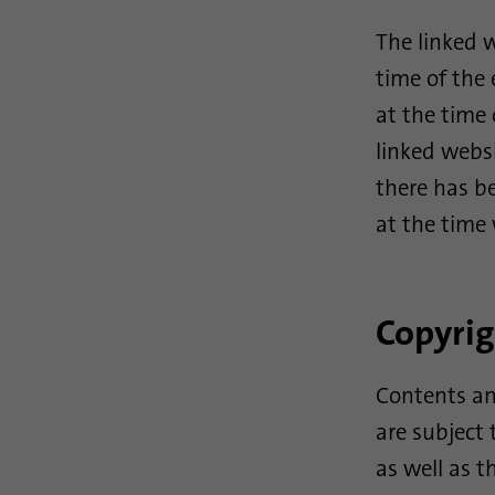
The linked w
time of the 
at the time 
linked webs
there has be
at the time
Copyrig
Contents an
are subject 
as well as t