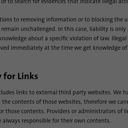
or to search for evidences that indicate illegal acti
cookies no esenciales.
tions to removing information or to blocking the u
Nombre
li_sugr
remain unchallenged. In this case, liability is only
Proveedor
.linkedin.com
knowledge about a specific violation of law. Illega
oved immediately at the time we get knowledge of
Duración
90 dias
Esta cookie se utiliza para determinar
Propósito
coincidencias probabilísticas de la identidad de un
y for Links
usuario fuera de los países designados.
cludes links to external third party websites. We h
Nombre
bscookie
n the contents of those websites, therefore we can
Proveedor
.www.linkedin.com
r those contents. Providers or administrators of l
Duración
1 año
 always responsible for their own contents.