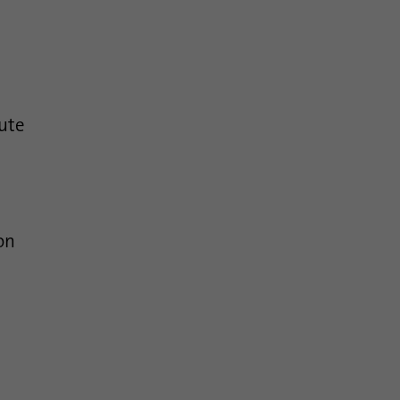
ute
on