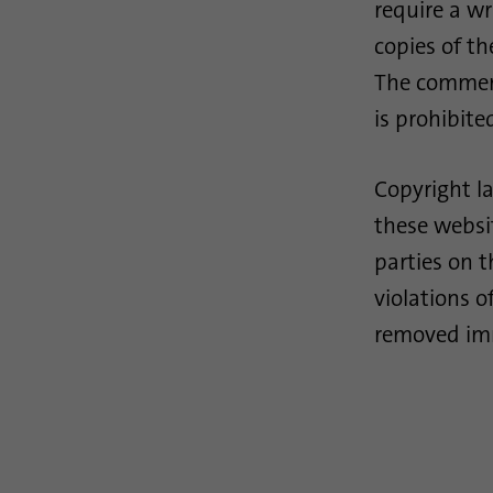
require a w
copies of th
The commerc
is prohibite
Copyright la
these websit
parties on t
violations o
removed im