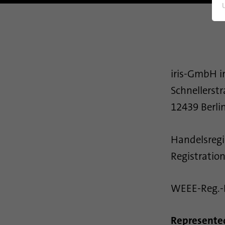
iris-GmbH in
Schnellerst
12439 Berli
Handelsregi
Registratio
WEEE-Reg.-
Represented