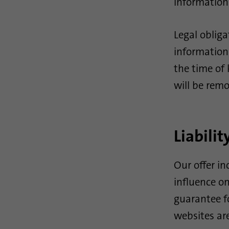
information 
Legal obliga
information 
the time of 
will be rem
Liabilit
Our offer in
influence o
guarantee fo
websites are