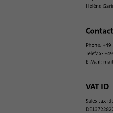
Hélène Gari
Contac
Phone: +49 
Telefax: +49
E-Mail: mai
VAT ID
Sales tax id
DE1372282