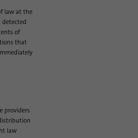
f law at the
t detected
tents of
tions that
d immediately
e providers
distribution
ght law