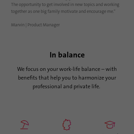
Propósito
los dispositivos que acceden a LinkedIn
The opportunity to get involved in new topics and working
para detectar un uso indebido de la
together as one big family motivate and encourage me.”
plataforma.
Marvin | Product Manager
Nombre
lidc
Proveedor
.linkedin.com
In balance
Duración
24 horas
We focus on your work-life balance – with
Esta cookie garantiza la selección del centro
benefits that help you to harmonize your
Propósito
de datos.
professional and private life.
Nombre
li_gc
Proveedor
.linkedin.com
Duración
6 meses