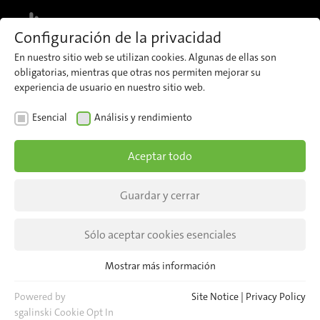
MENU
Configuración de la privacidad
En nuestro sitio web se utilizan cookies. Algunas de ellas son
obligatorias, mientras que otras nos permiten mejorar su
Company
Working at iris
Job offers
CARRERA
APPLY
experiencia de usuario en nuestro sitio web.
Esencial
Análisis y rendimiento
Aceptar todo
Be part of future mobility
Guardar y cerrar
Become part of our team and shape the future of
public transportation with us.
Sólo aceptar cookies esenciales
With the latest technologies and innovative
Mostrar más información
Esencial
digital solutions, we are setting new standards
Cookies esenciales son necesarias para las funciones básicas del
Powered by
Site Notice
|
Privacy Policy
in passenger counting and video security – for
sitio web. Esto asegura que el sitio web funcione correctamente.
sgalinski Cookie Opt In