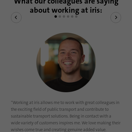
What our colleagues are saying
about working at iris:
Nombre
_gat_gtag_UA_120925527_1
Proveedor
Google Analytics
Duración
1 minuto
Google utiliza esta cookie para diferenciar a
Propósito
los usuarios.
Nombre
bcookie
Proveedor
.linkedin.com
“Working at iris allows me to work with great colleagues in
Duración
1 año
the exciting field of public transport and contribute to
sustainable transport solutions. Being in contact with a
Esta cookie es un identificador del
wide variety of customers inspires me. We love making their
navegador. Esto identifica de forma única
wishes come true and creating genuine added value.