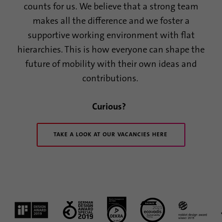
Proveedor
.www.linkedin.com
counts for us. We believe that a strong team
makes all the difference and we foster a
Duración
1 año
supportive working environment with flat
hierarchies. This is how everyone can shape the
Esta cookie recuerda que un usuario que ha
iniciado sesión ha sido verificado con
future of mobility with their own ideas and
Propósito
autenticación de dos factores y ha iniciado
contributions.
sesión previamente
Curious?
Nombre
AnalyticsSyncHistory
TAKE A LOOK AT OUR VACANCIES HERE
Proveedor
.linkedin.com
Duración
30 dias
Esta cookie se utiliza para almacenar
Propósito
cuándo se produjo la sincronización con la
cookie “lms_analytics cookie”.