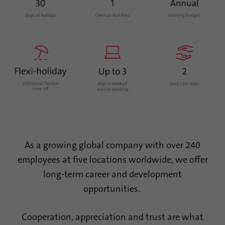
Esta cookie se utiliza para almacenar el
Propósito
consentimiento de los huéspedes para el
uso de cookies no esenciales.
Nombre
li_sugr
Proveedor
.linkedin.com
Duración
90 dias
Esta cookie se utiliza para determinar
As a growing global company with over 240
coincidencias probabilísticas de la
Propósito
employees at five locations worldwide, we offer
identidad de un usuario fuera de los países
designados.
long-term career and development
opportunities.
Nombre
bscookie
Cooperation, appreciation and trust are what