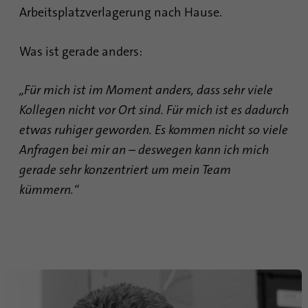
Arbeitsplatzverlagerung nach Hause.
Laufzeit
6 Monate
Was ist gerade anders:
Mit diesem Cookie wird die Einwilligung
von Gästen zur Verwendung von nicht
Zweck
zwingend erforderlichen Cookies
„Für mich ist im Moment anders, dass sehr viele
gespeichert
Kollegen nicht vor Ort sind. Für mich ist es dadurch
etwas ruhiger geworden. Es kommen nicht so viele
Name
li_sugr
Anfragen bei mir an – deswegen kann ich mich
gerade sehr konzentriert um mein Team
Anbieter
.linkedin.com
kümmern.“
Laufzeit
90 Tage
Mit diesem Cookie werden
wahrscheinlichkeitstheoretische
Zweck
Übereinstimmungen der Identität eines
Nutzers außerhalb der designierten Länder
festgestellt.