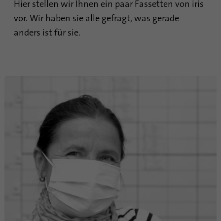
sind, und der besuchten Seiten in anonymer
Hier stellen wir Ihnen ein paar Fassetten von iris
Form.
vor. Wir haben sie alle gefragt, was gerade
anders ist für sie.
Name
_gat_gtag_UA_120925527_1
Anbieter
Google Analytics
Laufzeit
1 Minute
Google verwendet dieses Cookie zur
Zweck
Unterscheidung der Nutzer.
Name
bcookie
Anbieter
.linkedin.com
Laufzeit
1 Jahr