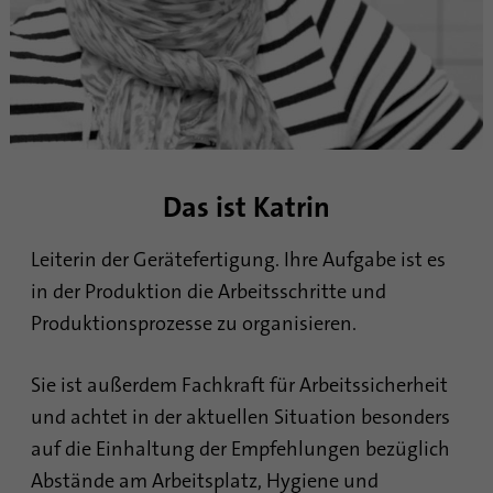
Dieses Cookie ist eine Browserkennung.
Damit werden Geräte, die auf LinkedIn
Zweck
zugreifen, eindeutig identifiziert, um so eine
missbräuchliche Verwendung der Plattform
zu erkennen.
Name
lidc
Das ist Katrin
Anbieter
.linkedin.com
Leiterin der Gerätefertigung. Ihre Aufgabe ist es
Laufzeit
24 Stunden
in der Produktion die Arbeitsschritte und
Produktionsprozesse zu organisieren.
Dieses Cookie sorgt für die die Auswahl des
Zweck
Datenzentrums.
Sie ist außerdem Fachkraft für Arbeitssicherheit
und achtet in der aktuellen Situation besonders
Name
li_gc
auf die Einhaltung der Empfehlungen bezüglich
Anbieter
.linkedin.com
Abstände am Arbeitsplatz, Hygiene und