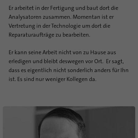
Mit diesem Cookie wird gespeichert, wann
Er arbeitet in der Fertigung und baut dort die
Zweck
eine Synchronisierung mit dem Cookie
„lms_analytics cookie“ stattgefunden hat.
Analysatoren zusammen. Momentan ist er
Vertretung in der Technologie um dort die
Reparaturaufträge zu bearbeiten.
Name
UserMatchHistory
Anbieter
linkedin.com
Er kann seine Arbeit nicht von zu Hause aus
erledigen und bleibt deswegen vor Ort. Er sagt,
Laufzeit
30 Tage
dass es eigentlich nicht sonderlich anders für Ihn
Dieses Cookie wird für den ID-
ist. Es sind nur weniger Kollegen da.
Synchronisierungsprozess gesetzt. Es
Zweck
speichert den Zeitpunkt der letzten
Synchronisierung, um häufig wiederholte
Synchronisierungsprozesse zu vermeiden.
Name
ln_or