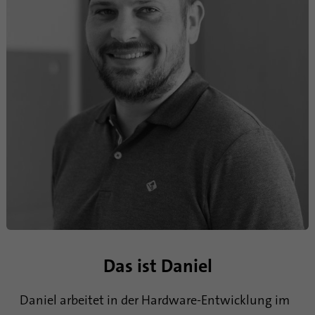
Anbieter
.linkedin.com
Laufzeit
1 Tsg
Wird verwendet, um festzustellen, ob Oribi-
Zweck
Analysen für eine bestimmte Domäne
durchgeführt werden können
Das ist Daniel
Daniel arbeitet in der Hardware-Entwicklung im