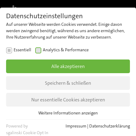
MENU
Datenschutzeinstellungen
Auf unserer Webseite werden Cookies verwendet. Einige davon
werden zwingend benötigt, während es uns andere ermöglichen,
Ihre Nutzererfahrung auf unserer Webseite zu verbessern.
BERLIN
Essentiell
Analytics & Performance
Hinter den Kulissen
Alle akzeptieren
Wir sind für Sie da!
Speichern & schließen
Nur essentielle Cookies akzeptieren
Weitere Informationen anzeigen
Essentiell
Essentielle Cookies werden für grundlegende Funktionen der
Powered by
Impressum
|
Datenschutzerklärung
Webseite benötigt. Dadurch ist gewährleistet, dass die Webseite
sgalinski Cookie Opt In