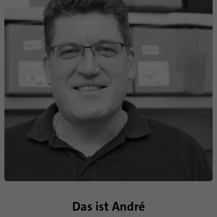
Name
bscookie
Anbieter
.www.linkedin.com
Laufzeit
1 Jahr
Dieses Cookie merkt sich, dass ein
eingeloggter Nutzer mit der Zwei-Faktor-
Zweck
Authentifizierung verifiziert wurde und sich
zuvor eingeloggt hat
Name
AnalyticsSyncHistory
Anbieter
.linkedin.com
Laufzeit
30 Tage
Das ist André