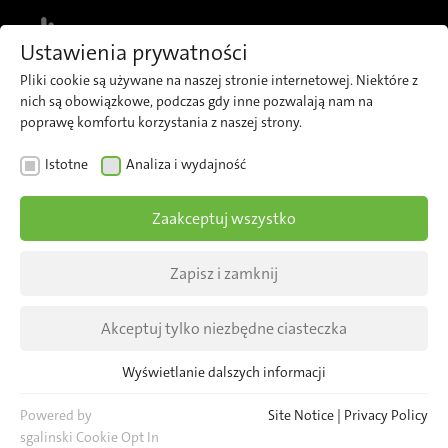
MENU
Ustawienia prywatności
Pliki cookie są używane na naszej stronie internetowej. Niektóre z
nich są obowiązkowe, podczas gdy inne pozwalają nam na
poprawę komfortu korzystania z naszej strony.
AKTUALNOŚCI
Istotne
Analiza i wydajność
Jesteśmy do Twojej
Zaakceptuj wszystko
dyspozycji!
Zapisz i zamknij
Akceptuj tylko niezbędne ciasteczka
Wyświetlanie dalszych informacji
Istotne
Niezbędne pliki cookie są wymagane dla podstawowych funkcji
Powered by
Site Notice
|
Privacy Policy
strony internetowej. Zapewnia to prawidłowe funkcjonowanie
sgalinski Cookie Opt In