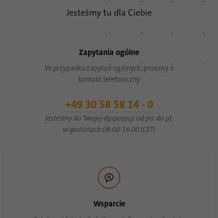
Jesteśmy tu dla Ciebie
Czas
1 rok
trwania
Ten plik cookie jest identyfikatorem
Zapytania ogólne
przeglądarki. Umożliwia to jednoznaczną
Cel
identyfikację urządzeń uzyskujących dostęp
W przypadku zapytań ogólnych, prosimy o
do LinkedIn w celu wykrycia niewłaściwego
kontakt telefoniczny
korzystania z platformy.
+49 30 58 58 14 - 0
Jesteśmy do Twojej dyspozycji od pn. do pt.
Nazwa
lidc
w godzinach 08:00-16.00 (CET)
Dostawca
.linkedin.com
Czas
24 godziny
trwania
Ten plik cookie zapewnia wybór centrum
Wsparcie
Cel
danych.