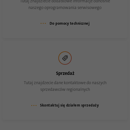
Tutaj znajdziecie dodatkowe informacje odnośnie
naszego oprogramowania serwisowego
Nazwa
li_gc
Do pomocy technicznej
Dostawca
.linkedin.com
Czas
6 miesięcy
trwania
Ten plik cookie służy do przechowywania
Cel
zgody gości na używanie nieistotnych
plików cookie
Sprzedaż
Tutaj znajdzecie dane kontaktowe do naszych
sprzedawców regionalnych
Nazwa
li_sugr
Dostawca
.linkedin.com
Skontaktuj się działem sprzedaży
Czas
90 dni
trwania