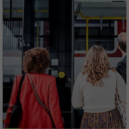
Laufzeit
6 Monate
Mit diesem Cookie wird die Einwilligung
von Gästen zur Verwendung von nicht
Zweck
zwingend erforderlichen Cookies
gespeichert
Name
li_sugr
Anbieter
.linkedin.com
Laufzeit
90 Tage
Mit diesem Cookie werden
wahrscheinlichkeitstheoretische
Zweck
Übereinstimmungen der Identität eines
Nutzers außerhalb der designierten Länder
festgestellt.