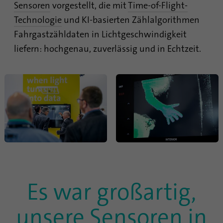
sind, und der besuchten Seiten in anonymer
Sensoren
vorgestellt, die mit
Time-of-Flight-
Form.
Technologie
und KI-basierten Zählalgorithmen
Fahrgastzähldaten in Lichtgeschwindigkeit
Name
_gat_gtag_UA_120925527_1
liefern: hochgenau, zuverlässig und in Echtzeit.
Anbieter
Google Analytics
Laufzeit
1 Minute
Google verwendet dieses Cookie zur
Zweck
Unterscheidung der Nutzer.
Name
bcookie
Anbieter
.linkedin.com
Es war großartig,
Laufzeit
1 Jahr
unsere Sensoren in