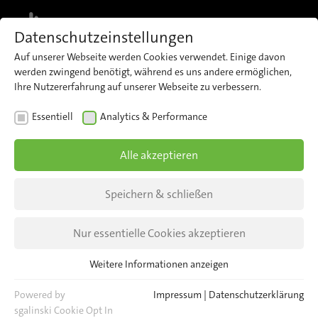
MENU
Datenschutzeinstellungen
Auf unserer Webseite werden Cookies verwendet. Einige davon
werden zwingend benötigt, während es uns andere ermöglichen,
Ihre Nutzererfahrung auf unserer Webseite zu verbessern.
NEWS
Essentiell
Analytics & Performance
Impressionen von der
Alle akzeptieren
InnoTrans 2022
Speichern & schließen
Innovativ, inspirierend, beeindruckend.
Nur essentielle Cookies akzeptieren
Weitere Informationen anzeigen
Essentiell
Essentielle Cookies werden für grundlegende Funktionen der
Powered by
Impressum
|
Datenschutzerklärung
Webseite benötigt. Dadurch ist gewährleistet, dass die Webseite
sgalinski Cookie Opt In