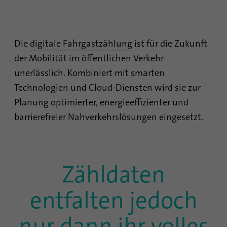
Name
bscookie
Die
digitale Fahrgastzählung
ist für die Zukunft
Anbieter
.www.linkedin.com
der Mobilität im öffentlichen Verkehr
Laufzeit
1 Jahr
unerlässlich. Kombiniert mit smarten
Technologien und Cloud-Diensten wird sie zur
Dieses Cookie merkt sich, dass ein
Planung optimierter, energieeffizienter und
eingeloggter Nutzer mit der Zwei-Faktor-
Zweck
barrierefreier Nahverkehrslösungen eingesetzt.
Authentifizierung verifiziert wurde und sich
zuvor eingeloggt hat
Name
AnalyticsSyncHistory
Zähldaten
Anbieter
.linkedin.com
entfalten jedoch
Laufzeit
30 Tage
nur dann ihr volles