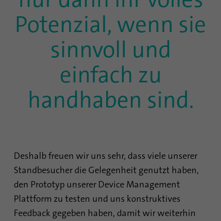
Mit diesem Cookie wird gespeichert, wann
Potenzial, wenn sie
Zweck
eine Synchronisierung mit dem Cookie
„lms_analytics cookie“ stattgefunden hat.
sinnvoll und
Name
UserMatchHistory
einfach zu
Anbieter
linkedin.com
handhaben sind.
Laufzeit
30 Tage
Dieses Cookie wird für den ID-
Synchronisierungsprozess gesetzt. Es
Zweck
speichert den Zeitpunkt der letzten
Deshalb freuen wir uns sehr, dass viele unserer
Synchronisierung, um häufig wiederholte
Synchronisierungsprozesse zu vermeiden.
Standbesucher die Gelegenheit genutzt haben,
den Prototyp unserer Device Management
Plattform zu testen und uns konstruktives
Name
ln_or
Feedback gegeben haben, damit wir weiterhin