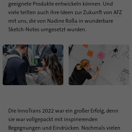
Anbieter
.linkedin.com
geeignete Produkte entwickeln können. Und
viele teilten auch ihre Ideen zur Zukunft von
AFZ
Laufzeit
1 Tsg
mit uns, die von
Nadine Roßa
in wunderbare
Wird verwendet, um festzustellen, ob Oribi-
Sketch-Notes umgesetzt wurden.
Zweck
Analysen für eine bestimmte Domäne
durchgeführt werden können
Die InnoTrans 2022 war ein großer Erfolg, denn
sie war vollgepackt mit inspirierenden
Begegnungen und Eindrücken. Nochmals vielen