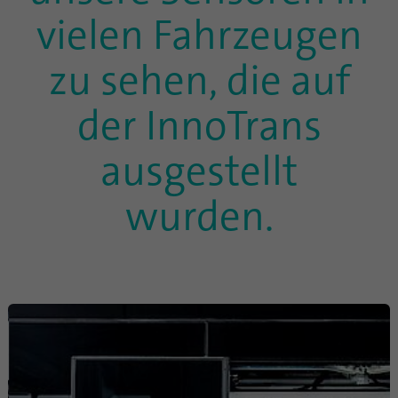
Dieses Cookie ist eine Browserkennung.
vielen Fahrzeugen
Damit werden Geräte, die auf LinkedIn
Zweck
zugreifen, eindeutig identifiziert, um so eine
zu sehen, die auf
missbräuchliche Verwendung der Plattform
zu erkennen.
der InnoTrans
Name
lidc
ausgestellt
Anbieter
.linkedin.com
wurden.
Laufzeit
24 Stunden
Dieses Cookie sorgt für die die Auswahl des
Zweck
Datenzentrums.
Name
li_gc
Anbieter
.linkedin.com