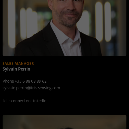
Anbieter
.linkedin.com
Laufzeit
1 Tsg
Wird verwendet, um festzustellen, ob Oribi-
Zweck
Analysen für eine bestimmte Domäne
durchgeführt werden können
SALES MANAGER
Sylvain Perrin
Phone +33 6 88 08 89 62
sylvain.perrin@iris-sensing.com
Let's connect on LinkedIn