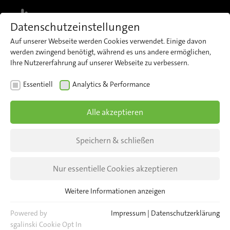
MENU
Datenschutzeinstellungen
Auf unserer Webseite werden Cookies verwendet. Einige davon
werden zwingend benötigt, während es uns andere ermöglichen,
Ihre Nutzererfahrung auf unserer Webseite zu verbessern.
NEWS
Essentiell
Analytics & Performance
Meet us at Mobco 2026
Alle akzeptieren
9–11 June 2026 in Paris, France
Speichern & schließen
Hall 4 | Booth 22D
Nur essentielle Cookies akzeptieren
Weitere Informationen anzeigen
Essentiell
Essentielle Cookies werden für grundlegende Funktionen der
Powered by
Impressum
|
Datenschutzerklärung
Webseite benötigt. Dadurch ist gewährleistet, dass die Webseite
sgalinski Cookie Opt In