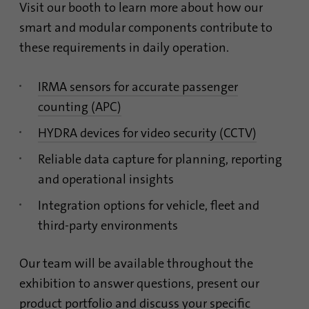
Laufzeit
1 Monat
verfolgen. Die Cookies speichern
Visit our booth to learn more about how our
Informationen anonym und weisen eine
smart and modular components contribute to
Enthält die gewählten Tracking-Optin-
zufällig generierte Nummer zu, um
Zweck
these requirements in daily operation.
Einstellungen.
eindeutige Besucher zu identifizieren.
IRMA sensors for accurate passenger
Name
site-language-preference
Name
_gid
counting (APC)
Anbieter
TYPO3
Anbieter
Google Analytics
HYDRA devices for video security (CCTV)
Laufzeit
30 Tage
Reliable data capture for planning, reporting
Laufzeit
1 Tag
and operational insights
Speichert im Falle einer Änderung der
Dieses Cookie wird von Google Analytics
Website-Sprache den Wert der Sprache, um
Integration options for vehicle, fleet and
installiert. Das Cookie wird verwendet, um
Zweck
beim nächsten Besuch direkt auf diese
Informationen darüber zu speichern, wie
third-party environments
weiterzuleiten.
Besucher eine Website nutzen, und hilft bei
der Erstellung eines Analyseberichts über
Zweck
Our team will be available throughout the
den Zustand der Website. Die gesammelten
Daten einschließlich der Anzahl der
exhibition to answer questions, present our
Besucher, der Quelle, aus der sie gekommen
product portfolio and discuss your specific