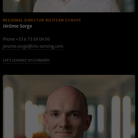
Name
bscookie
REGIONAL DIRECTOR WESTERN EUROPE
Jérôme Sorge
Anbieter
.www.linkedin.com
Phone +33 6 73 69 04 06
Laufzeit
1 Jahr
jerome.sorge@iris-sensing.com
Dieses Cookie merkt sich, dass ein
Let's connect on LinkedIn
eingeloggter Nutzer mit der Zwei-Faktor-
Zweck
Authentifizierung verifiziert wurde und sich
zuvor eingeloggt hat
Name
AnalyticsSyncHistory
Anbieter
.linkedin.com
Laufzeit
30 Tage