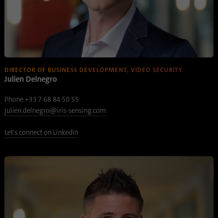
Mit diesem Cookie wird gespeichert, wann
Zweck
eine Synchronisierung mit dem Cookie
„lms_analytics cookie“ stattgefunden hat.
Name
UserMatchHistory
DIRECTOR OF BUSINESS DEVELOPMENT, VIDEO SECURITY
Julien Delnegro
Anbieter
linkedin.com
Phone +33 7 68 84 50 55
Laufzeit
30 Tage
julien.delnegro@iris-sensing.com
Dieses Cookie wird für den ID-
Let's connect on LinkedIn
Synchronisierungsprozess gesetzt. Es
Zweck
speichert den Zeitpunkt der letzten
Synchronisierung, um häufig wiederholte
Synchronisierungsprozesse zu vermeiden.
Name
ln_or