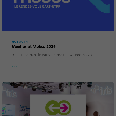
Google Analytics. Файл cookie
непосредственно на него при
используется для хранения
следующем посещении.
информации о том, как
посетители используют веб-
сайт, и помогает создать
Цель
аналитический отчет о
состоянии веб-сайта.
Собранные данные, включая
НОВОСТИ
Meet us at Mobco 2026
количество посетителей,
источник, из которого они
9–11 June 2026 in Paris, France Hall 4 | Booth 22D
вошли, и страницы, которые
они посетили в анонимной
форме.
Имя
_gat_gtag_UA_120925527_1
Поставщик
Google Analytics
Продолжительность
1 минута