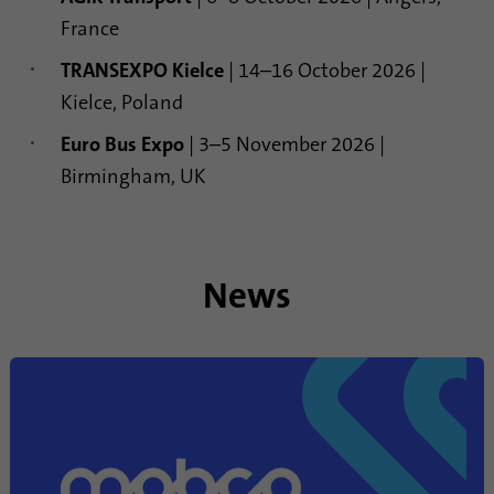
сессии и кампании, а также
France
для отслеживания
Поставщик
TYPO3
Цель
использования сайта для
TRANSEXPO Kielce
| 14–16 October 2026 |
составления аналитического
Продолжительность
1 месяц
Kielce, Poland
отчета по сайту. Файлы
cookie хранят информацию
Euro Bus Expo
| 3–5 November 2026 |
Содержит выбранные
анонимно и присваивают
Цель
настройки опции
Birmingham, UK
случайно сгенерированный
отслеживания.
номер для идентификации
посетителей.
Имя
site-language-preference
News
Имя
_gid
Поставщик
TYPO3
Поставщик
Google Analytics
Продолжительность
30 дней
Продолжительность
1 день
Сохраняет значение языка в
случае изменения языка
Этот файл cookie
сайта, чтобы иметь
устанавливается компанией
Цель
возможность переадресации