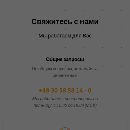
Имя
lidc
Свяжитесь с нами
Поставщик
.linkedin.com
Мы работаем для Вас
Продолжительность
24 часа
Этот файл cookie
Цель
обеспечивает выбор центра
Общие запросы
обработки данных.
По общим вопросам, пожалуйста,
звоните нам
Имя
li_gc
+49 30 58 58 14 - 0
Поставщик
.linkedin.com
Мы работаем с понедельника по
пятницу, с 10:00 до 18:00 (МСК)
Продолжительность
6 месяцев
Этот файл cookie
используется для хранения