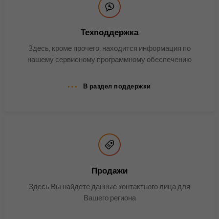
согласия гостей на
Цель
использование
Техподдержка
второстепенных файлов
cookie.
Здесь, кроме прочего, находится информация по
нашему сервисному программному обеспечению
Имя
li_sugr
В раздел поддержки
Поставщик
.linkedin.com
Продолжительность
90 дней
Этот файл cookie
используется для
определения вероятностных
Цель
Продажи
совпадений личности
пользователя за пределами
Здесь Вы найдете данные контактного лица для
указанных стран.
Вашего региона