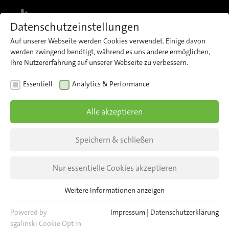
MENU
Datenschutzeinstellungen
Auf unserer Webseite werden Cookies verwendet. Einige davon
Melden Sie sich jetzt für unseren
werden zwingend benötigt, während es uns andere ermöglichen,
Newsletter an und erhalten Sie
Ihre Nutzererfahrung auf unserer Webseite zu verbessern.
Jetzt anmelden
regelmäßig aktuelle Informationen
rund um iris.
Essentiell
Analytics & Performance
Alle akzeptieren
Speichern & schließen
Nur essentielle Cookies akzeptieren
Weitere Informationen anzeigen
Essentiell
Essentielle Cookies werden für grundlegende Funktionen der
Powered by
Impressum
|
Datenschutzerklärung
Webseite benötigt. Dadurch ist gewährleistet, dass die Webseite
sgalinski Cookie Opt In