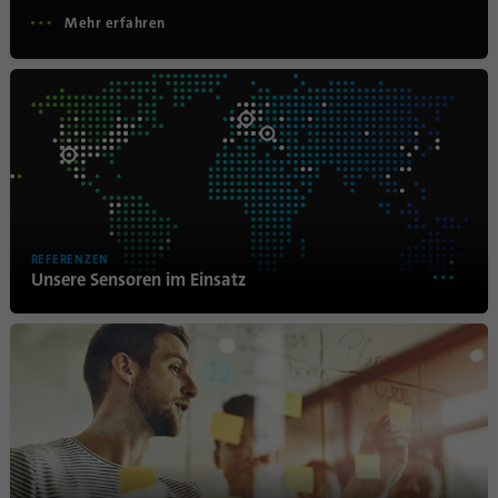
sind, und der besuchten Seiten in anonymer
Mehr erfahren
Form.
Name
_gat_gtag_UA_120925527_1
Anbieter
Google Analytics
Laufzeit
1 Minute
Google verwendet dieses Cookie zur
REFERENZEN
Zweck
Unsere Sensoren im Einsatz
Unterscheidung der Nutzer.
Name
bcookie
Anbieter
.linkedin.com
Laufzeit
1 Jahr