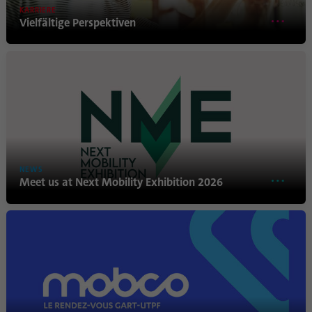
Dieses Cookie ist eine Browserkennung.
KARRIERE
Damit werden Geräte, die auf LinkedIn
Vielfältige Perspektiven
Zweck
zugreifen, eindeutig identifiziert, um so eine
missbräuchliche Verwendung der Plattform
zu erkennen.
Name
lidc
Anbieter
.linkedin.com
NEWS
Laufzeit
24 Stunden
Meet us at Next Mobility Exhibition 2026
Dieses Cookie sorgt für die die Auswahl des
Zweck
Datenzentrums.
Name
li_gc
Anbieter
.linkedin.com