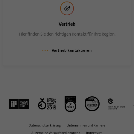
Mit diesem Cookie wird gespeichert, wann
Zweck
eine Synchronisierung mit dem Cookie
„lms_analytics cookie“ stattgefunden hat.
Vertrieb
Hier finden Sie den richtigen Kontakt für Ihre Region.
Name
UserMatchHistory
Anbieter
linkedin.com
Vertrieb kontaktieren
Laufzeit
30 Tage
Dieses Cookie wird für den ID-
Synchronisierungsprozess gesetzt. Es
Zweck
speichert den Zeitpunkt der letzten
Synchronisierung, um häufig wiederholte
Synchronisierungsprozesse zu vermeiden.
Name
ln_or
Datenschutzerklärung
Unternehmen und Karriere
Allgemeine Verkaufsbedingungen
Impressum