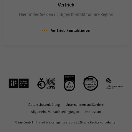
Anbieter
.linkedin.com
Vertrieb
Hier finden Sie den richtigen Kontakt für Ihre Region
Laufzeit
1 Tsg
Wird verwendet, um festzustellen, ob Oribi-
Vertrieb kontaktieren
Zweck
Analysen für eine bestimmte Domäne
durchgeführt werden können
Datenschutzerklärung
Unternehmen und Karriere
Allgemeine Verkaufsbedingungen
Impressum
© iris-GmbH infrared & intelligent sensors 2026, alle Rechte vorbehalten