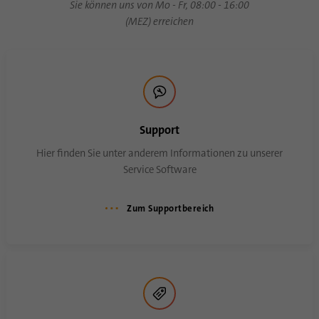
Mit diesem Cookie wird gespeichert, wann
Sie können uns von Mo - Fr, 08:00 - 16:00
Zweck
eine Synchronisierung mit dem Cookie
(MEZ) erreichen
„lms_analytics cookie“ stattgefunden hat.
Name
UserMatchHistory
Anbieter
linkedin.com
Support
Laufzeit
30 Tage
Hier finden Sie unter anderem Informationen zu unserer
Service Software
Dieses Cookie wird für den ID-
Synchronisierungsprozess gesetzt. Es
Zum Supportbereich
Zweck
speichert den Zeitpunkt der letzten
Synchronisierung, um häufig wiederholte
Synchronisierungsprozesse zu vermeiden.
Name
ln_or