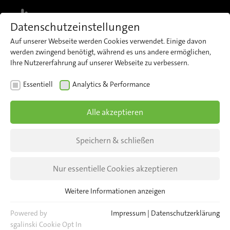
MENU
Datenschutzeinstellungen
Auf unserer Webseite werden Cookies verwendet. Einige davon
werden zwingend benötigt, während es uns andere ermöglichen,
Ihre Nutzererfahrung auf unserer Webseite zu verbessern.
NEWS
EVENTS
Essentiell
Analytics & Performance
Join us at UITP 2025
Alle akzeptieren
16–18 June in Hamburg, Germany
Speichern & schließen
Stand 450 | Hall A3
Nur essentielle Cookies akzeptieren
Weitere Informationen anzeigen
Essentiell
Essentielle Cookies werden für grundlegende Funktionen der
Powered by
Impressum
|
Datenschutzerklärung
Webseite benötigt. Dadurch ist gewährleistet, dass die Webseite
sgalinski Cookie Opt In