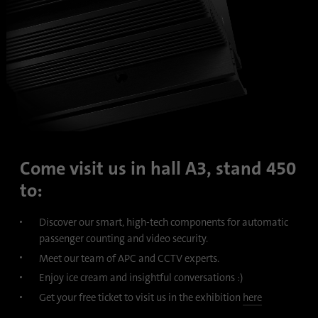
Dieses Cookie ist eine Browserkennung.
Damit werden Geräte, die auf LinkedIn
Zweck
zugreifen, eindeutig identifiziert, um so eine
Video
Player
missbräuchliche Verwendung der Plattform
is
loading.
zu erkennen.
Name
lidc
Anbieter
.linkedin.com
Come visit us in hall A3, stand 450
Laufzeit
24 Stunden
to:
Dieses Cookie sorgt für die die Auswahl des
Zweck
Discover our smart, high-tech components for automatic
Datenzentrums.
passenger counting and video security.
Meet our team of APC and CCTV experts.
Name
li_gc
Enjoy ice cream and insightful conversations :)
Get your free ticket to visit us in the exhibition
here
Anbieter
.linkedin.com