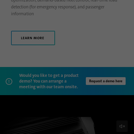
optimization, demand-based fleet control, real-time load
sind, und der besuchten Seiten in anonymer
detection (for emergency response), and passenger
Form.
information
Name
_gat_gtag_UA_120925527_1
LEARN MORE
Anbieter
Google Analytics
Laufzeit
1 Minute
Google verwendet dieses Cookie zur
Zweck
Unterscheidung der Nutzer.
Would you like to get a product
demo? You can arrange a
Request a demo here
meeting with our team onsite.
Name
bcookie
Anbieter
.linkedin.com
Laufzeit
1 Jahr