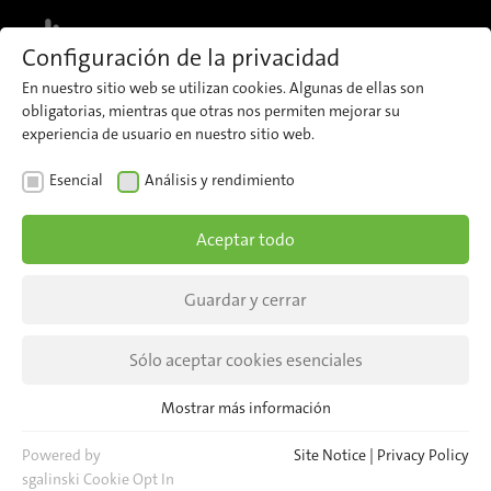
MENU
Configuración de la privacidad
En nuestro sitio web se utilizan cookies. Algunas de ellas son
obligatorias, mientras que otras nos permiten mejorar su
experiencia de usuario en nuestro sitio web.
NEWS
Esencial
Análisis y rendimiento
Meet us at Mobco 2026
Aceptar todo
9–11 June 2026 in Paris, France
Guardar y cerrar
Hall 4 | Booth 22D
Sólo aceptar cookies esenciales
Mostrar más información
Esencial
Cookies esenciales son necesarias para las funciones básicas del
Powered by
Site Notice
|
Privacy Policy
sitio web. Esto asegura que el sitio web funcione correctamente.
sgalinski Cookie Opt In