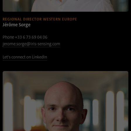
Proveedor
.www.linkedin.com
Duración
1 año
REGIONAL DIRECTOR WESTERN EUROPE
Jérôme Sorge
Esta cookie recuerda que un usuario que ha
iniciado sesión ha sido verificado con
Phone +33 6 73 69 04 06
Propósito
autenticación de dos factores y ha iniciado
jerome.sorge@iris-sensing.com
sesión previamente
Let's connect on LinkedIn
Nombre
AnalyticsSyncHistory
Proveedor
.linkedin.com
Duración
30 dias
Esta cookie se utiliza para almacenar
Propósito
cuándo se produjo la sincronización con la
cookie “lms_analytics cookie”.