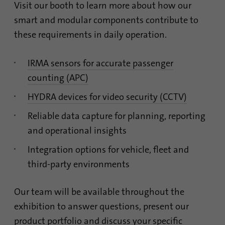
de forma anónima y asignan un número
Visit our booth to learn more about how our
Contiene los ajustes de opción de
generado aleatoriamente para identificar a
Propósito
smart and modular components contribute to
seguimiento seleccionados.
los visitantes únicos.
these requirements in daily operation.
Nombre
site-language-preference
Nombre
_gid
IRMA sensors for accurate passenger
counting (APC)
Proveedor
TYPO3
Proveedor
Google Analytics
HYDRA devices for video security (CCTV)
Duración
30 días
Duración
1 día
Reliable data capture for planning, reporting
Guarda el valor del idioma del sitio web en
Esta cookie es instalada por Google
and operational insights
caso de cambio de idioma para poder
Analytics. La cookie se utiliza para
Propósito
reenviarlo directamente en la siguiente
Integration options for vehicle, fleet and
almacenar información sobre la forma en
visita.
que los visitantes utilizan un sitio web y
third-party environments
Propósito
ayuda a crear un informe de análisis sobre
el estado del sitio web. Los datos
Our team will be available throughout the
recopilados, incluido el número de
exhibition to answer questions, present our
visitantes, la fuente de la que proceden y las
páginas visitadas, en forma anónima.
product portfolio and discuss your specific