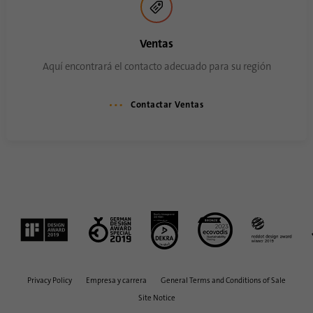
Esta cookie se utiliza para almacenar el
Propósito
consentimiento de los huéspedes para el
Ventas
uso de cookies no esenciales.
Aquí encontrará el contacto adecuado para su región
Nombre
li_sugr
Contactar Ventas
Proveedor
.linkedin.com
Duración
90 dias
Esta cookie se utiliza para determinar
coincidencias probabilísticas de la
Propósito
identidad de un usuario fuera de los países
designados.
Privacy Policy
Empresa y carrera
General Terms and Conditions of Sale
Nombre
bscookie
Site Notice