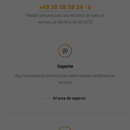
Propósito
los dispositivos que acceden a LinkedIn
+49 30 58 58 14 - 0
para detectar un uso indebido de la
plataforma.
Puede comunicarse con nosotros de lunes a
viernes, de 08:00 a 16:00 (CET)
Nombre
lidc
Proveedor
.linkedin.com
Duración
24 horas
Soporte
Esta cookie garantiza la selección del centro
Aquí encontrará información sobre nuestro software de
Propósito
de datos.
servicio
Al area de soporte
Nombre
li_gc
Proveedor
.linkedin.com
Duración
6 meses