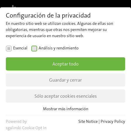
MENU
Configuración de la privacidad
En nuestro sitio web se utilizan cookies. Algunas de ellas son
obligatorias, mientras que otras nos permiten mejorar su
experiencia de usuario en nuestro sitio web.
GDANSK, POLAND
Esencial
Análisis y rendimiento
iris-GmbH will be
Aceptar todo
exhibiting at TRAKO in
Gdansk, Poland from
Guardar y cerrar
September 26-29, 2017
Sólo aceptar cookies esenciales
We are in Hall F on stand 36. Come and see us!
Mostrar más información
Esencial
Cookies esenciales son necesarias para las funciones básicas del
Powered by
Site Notice
|
Privacy Policy
sitio web. Esto asegura que el sitio web funcione correctamente.
sgalinski Cookie Opt In