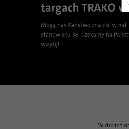
Zarządzanie
targach TRAKO w
flotą,
urządzeniami
i danymi
Mogą nas Państwo znaleźć w hali
stanowisku 36. Czekamy na Pańs
wizytę!
W dniach od