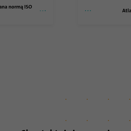
Nazwa
_gat_gtag_UA_120925527_1
owana normą ISO
Atl
Dostawca
Google Analytics
Czas trwania
1 minuta
Google używa tego pliku cookie do odróżnienia
Cel
użytkowników.
Nazwa
bcookie
Dostawca
.linkedin.com
Czas trwania
1 rok
Ten plik cookie jest identyfikatorem przeglądarki.
Umożliwia to jednoznaczną identyfikację
Cel
urządzeń uzyskujących dostęp do LinkedIn w celu
wykrycia niewłaściwego korzystania z platformy.