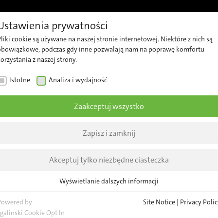
Ustawienia prywatności
je
Wsparcie
Kariera
Prosimy o kontakt
Informac
liki cookie są używane na naszej stronie internetowej. Niektóre z nich są
Wsparcie
Nasz
Na
obowiązkowe, podczas gdy inne pozwalają nam na poprawę komfortu
orzystania z naszej strony.
techniczne
zespół
fir
Istotne
Analiza i wydajność
Security
Pytania
Akt
Advisories
ogólne
Inf
Zaakceptuj wszystko
Lokalizacja
br
będzie
Zapisz i zamknij
Wy
oje
New
Akceptuj tylko niezbędne ciasteczka
h od 26
Wyświetlanie dalszych informacji
Istotne
Niezbędne pliki cookie są wymagane dla podstawowych funkcji strony
017 na
Powered by
Site Notice
|
Privacy Polic
internetowej. Zapewnia to prawidłowe funkcjonowanie strony.
sgalinski Cookie Opt In