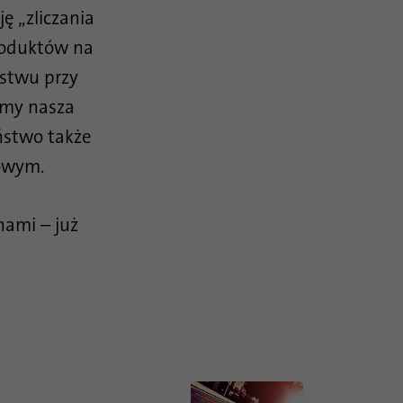
 „zliczania
produktów na
stwu przy
imy nasza
ństwo także
lowym.
nami – już