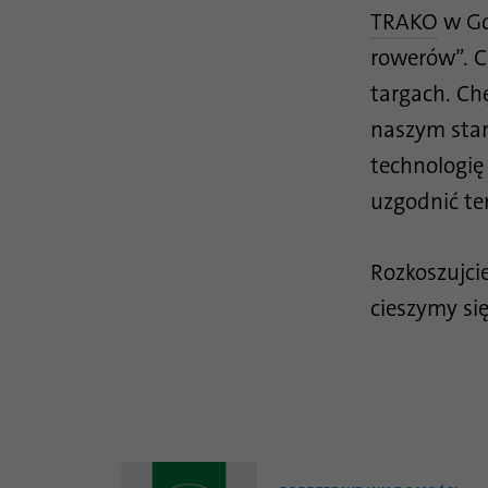
TRAKO
w Gd
rowerów”. C
targach. Ch
naszym stan
technologię
uzgodnić te
Rozkoszujci
cieszymy si