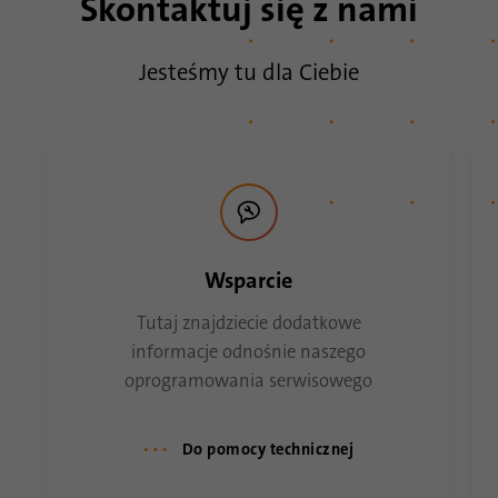
Skontaktuj się z nami
Nazwa
lidc
Jesteśmy tu dla Ciebie
Dostawca
.linkedin.com
Czas trwania
24 godziny
Cel
Ten plik cookie zapewnia wybór centrum danych.
Wsparcie
Nazwa
li_gc
Tutaj znajdziecie dodatkowe
Dostawca
.linkedin.com
informacje odnośnie naszego
oprogramowania serwisowego
Czas trwania
6 miesięcy
Ten plik cookie służy do przechowywania zgody
Cel
Do pomocy technicznej
gości na używanie nieistotnych plików cookie