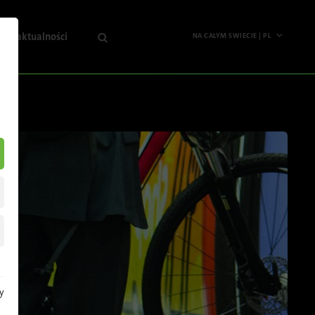
je i aktualności
NA CALYM SWIECIE | PL
Na
sza
calym
ma
swiecie
ualności
English
ormacje
Deutsch
anżowe
Español
darzenia
Français
sletter
Polski
Pусский
Italiano
y