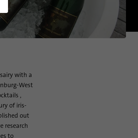
Norteamérica
English (US)
sairy with a
klenburg-West
ktails ,
y of iris-
blished out
ve research
des to