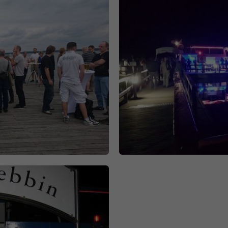
Nombre
lidc
Proveedor
.linkedin.com
Duración
24 horas
Esta cookie garantiza la selección del centro de
Propósito
datos.
Nombre
li_gc
Proveedor
.linkedin.com
Duración
6 meses
Esta cookie se utiliza para almacenar el
Propósito
consentimiento de los huéspedes para el uso de