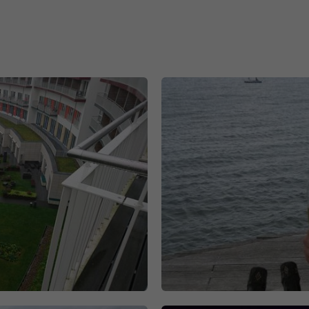
Nombre
_gat_gtag_UA_120925527_1
Proveedor
Google Analytics
Duración
1 minuto
Google utiliza esta cookie para diferenciar a los
Propósito
usuarios.
Nombre
bcookie
Proveedor
.linkedin.com
Duración
1 año
Esta cookie es un identificador del navegador. Esto
identifica de forma única los dispositivos que
Propósito
acceden a LinkedIn para detectar un uso indebido
de la plataforma.