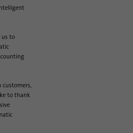
ntelligent
 us to
atic
 counting
th customers,
ike to thank
sive
matic