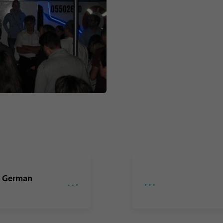
cookies no esenciales.
Nombre
li_sugr
Proveedor
.linkedin.com
Duración
90 dias
Esta cookie se utiliza para determinar
Propósito
coincidencias probabilísticas de la identidad de un
usuario fuera de los países designados.
Nombre
bscookie
e German
Proveedor
.www.linkedin.com
Duración
1 año