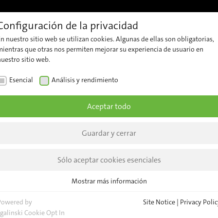
Configuración de la privacidad
ferencias
Soporte
Carrera
Contacto
Percepciones
n nuestro sitio web se utilizan cookies. Algunas de ellas son obligatorias,
Soporte
Contacte
La
mientras que otras nos permiten mejorar su experiencia de usuario en
nuestro sitio web.
al
con
empre
cliente
nuestro
Esencial
Análisis y rendimiento
Notici
equipo
Security
dad
Percep
Aceptar todo
Advisories
Consultas
generales
Event
Guardar y cerrar
Sedes
Boletí
de
Sólo aceptar cookies esenciales
nt of
notici
Mostrar más información
a reason
Esencial
Cookies esenciales son necesarias para las funciones básicas del sitio
Powered by
Site Notice
|
Privacy Polic
t
web. Esto asegura que el sitio web funcione correctamente.
sgalinski Cookie Opt In