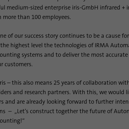
Contiene los ajustes de opción de seguimiento
número generado aleatoriamente para identificar
Propósito
ul medium-sized enterprise iris-GmbH infrared + i
seleccionados.
a los visitantes únicos.
h more than 100 employees.
Nombre
site-language-preference
Nombre
_gid
ne of our success story continues to be a cause for
Proveedor
TYPO3
Proveedor
Google Analytics
 the highest level the technologies of IRMA Autom
Duración
30 días
ounting systems and to deliver the most accurate
Duración
1 día
ur customers.
Guarda el valor del idioma del sitio web en caso
Esta cookie es instalada por Google Analytics. La
Propósito
de cambio de idioma para poder reenviarlo
cookie se utiliza para almacenar información
directamente en la siguiente visita.
sobre la forma en que los visitantes utilizan un
iris – this also means 25 years of collaboration wi
sitio web y ayuda a crear un informe de análisis
Propósito
iders and research partners. With this, we would l
sobre el estado del sitio web. Los datos
recopilados, incluido el número de visitantes, la
tors and are already looking forward to further inten
fuente de la que proceden y las páginas visitadas,
ons – „Let’s construct together the future of Auto
en forma anónima.
ounting!“