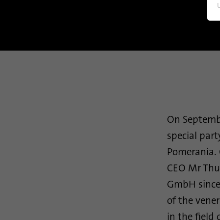
On Septembe
special part
Pomerania. 
CEO Mr Thun
GmbH since 
of the vener
in the field