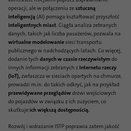
operacji, ale w połączeniu ze
sztuczną
Czas
1 rok
trwania
inteligencją
(AI) pomaga kształtować przyszłość
inteligentnych miast
. Ciągła analiza zebranych
Ten plik cookie jest identyfikatorem
danych, takich jak liczba pasażerów, pozwala na
przeglądarki. Umożliwia to jednoznaczną
Cel
identyfikację urządzeń uzyskujących dostęp
wirtualne modelowanie
sieci transportu
do LinkedIn w celu wykrycia niewłaściwego
publicznego w nadchodzących latach. Co więcej,
korzystania z platformy.
dodanie tych
danych w czasie rzeczywistym
do
innych informacji zebranych z
Internetu rzeczy
Nazwa
lidc
(IoT),
zwłaszcza w sieciach opartych na chmurze,
prowadzi m.in. do takich odkryć, jak na przykład
Dostawca
.linkedin.com
przewidywane przeglądów
drzwi wejściowych
Czas
do pojazdów w związku z ich zużyciem, co
24 godziny
trwania
skutkuje
ich większą dostępnością.
Ten plik cookie zapewnia wybór centrum
Cel
danych.
Rozwój i wdrażanie ISTP poprawia zatem jakość