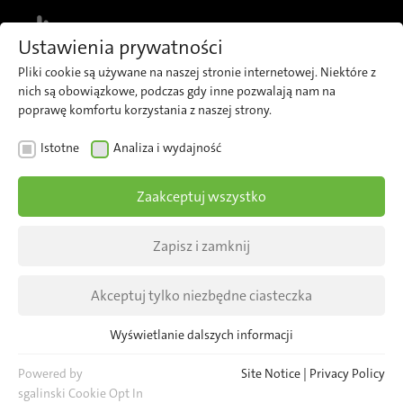
MENU
Ustawienia prywatności
Pliki cookie są używane na naszej stronie internetowej. Niektóre z
nich są obowiązkowe, podczas gdy inne pozwalają nam na
poprawę komfortu korzystania z naszej strony.
INFORMACJE
Istotne
Analiza i wydajność
Inteligentne systemy
Zaakceptuj wszystko
transportu publicznego:
Przyszłość transportu
Zapisz i zamknij
zbiorowego
Akceptuj tylko niezbędne ciasteczka
Wraz z globalnym wzrostem rozwoju miast,
Wyświetlanie dalszych informacji
Istotne
potrzebują one coraz bardziej niezawodnych,
Niezbędne pliki cookie są wymagane dla podstawowych funkcji
Powered by
Site Notice
|
Privacy Policy
inteligentnych i wydajnych systemów
strony internetowej. Zapewnia to prawidłowe funkcjonowanie
sgalinski Cookie Opt In
transportowych. Ale jakie technologie sprawiają,