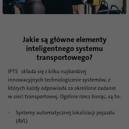
Ten plik cookie służy do określania
Cel
probabilistycznych dopasowań tożsamości
użytkownika poza wyznaczonymi krajami.
Jakie są główne elementy
Nazwa
bscookie
inteligentnego systemu
Dostawca
.www.linkedin.com
transportowego?
Czas
1 rok
IPTS składa się z kilku najbardziej
trwania
innowacyjnych technologicznie systemów, z
Ten plik cookie zapamiętuje, że zalogowany
których każdy odpowiada za określone zadanie
użytkownik został zweryfikowany za
w sieci transportowej. Ogólnie rzecz biorąc, są to:
Cel
pomocą uwierzytelniania
dwuskładnikowego i był już wcześniej
zalogowany
Systemy automatycznej lokalizacji pojazdu
(AVL)