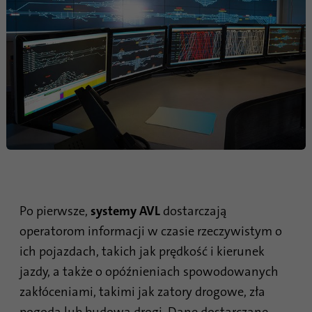
procesu synchronizacji identyfikatorów.
Cel
Oszczędza czas ostatniej synchronizacji, aby
uniknąć często powtarzających się
procesów synchronizacji.
Nazwa
ln_or
Dostawca
.linkedin.com
Czas
1 dzień
trwania
Służy do określenia, czy analizę Oribi można
Po pierwsze,
systemy AVL
dostarczają
Cel
przeprowadzić w określonej domenie
operatorom informacji w czasie rzeczywistym o
ich pojazdach, takich jak prędkość i kierunek
jazdy, a także o opóźnieniach spowodowanych
zakłóceniami, takimi jak zatory drogowe, zła
pogoda lub budowa drogi. Dane dostarczane