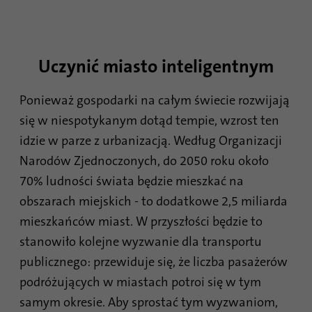
śledzenia wykorzystania strony
Cel
Czas
internetowej do sporządzenia raportu z
1 miesiąc
trwania
analizy strony. Pliki cookie przechowują
informacje w sposób anonimowy i
Uczynić miasto inteligentnym
Zawiera wybrane ustawienia optyki
przypisują losowo wygenerowany numer w
Cel
śledzenia.
celu identyfikacji unikalnych gości.
Ponieważ gospodarki na całym świecie rozwijają
się w niespotykanym dotąd tempie, wzrost ten
Nazwa
site-language-preference
Nazwa
_gid
idzie w parze z urbanizacją. Według Organizacji
Dostawca
TYPO3
Narodów Zjednoczonych, do 2050 roku około
Dostawca
Google Analytics
70% ludności świata będzie mieszkać na
Czas
Czas
30 dni
1 dzień
obszarach miejskich - to dodatkowe 2,5 miliarda
trwania
trwania
mieszkańców miast. W przyszłości będzie to
Zapisuje wartość języka strony
Ten plik cookie jest instalowany przez
stanowiło kolejne wyzwanie dla transportu
internetowej w przypadku zmiany języka
Google Analytics. Plik cookie służy do
Cel
publicznego: przewiduje się, że liczba pasażerów
strony, aby móc przejść do niej
przechowywania informacji o tym, jak
podróżujących w miastach potroi się w tym
bezpośrednio przy następnej wizycie.
użytkownicy korzystają z witryny i pomaga
Cel
stworzyć raport analityczny na temat stanu
samym okresie. Aby sprostać tym wyzwaniom,