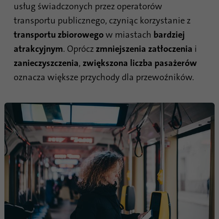
usług świadczonych przez operatorów
transportu publicznego, czyniąc korzystanie z
Nazwa
li_gc
transportu zbiorowego
w miastach
bardziej
Dostawca
.linkedin.com
atrakcyjnym
. Oprócz
zmniejszenia zatłoczenia
i
zanieczyszczenia
,
zwiększona liczba pasażerów
Czas
6 miesięcy
oznacza większe przychody dla przewoźników.
trwania
Ten plik cookie służy do przechowywania
Cel
zgody gości na używanie nieistotnych
plików cookie
Nazwa
li_sugr
Dostawca
.linkedin.com
Czas
90 dni
trwania