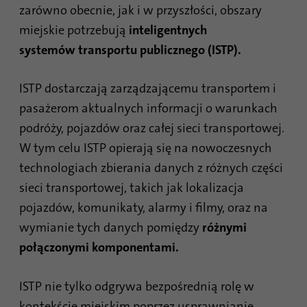
witryny. Zebrane dane, w tym liczba
zarówno obecnie, jak i w przyszłości, obszary
odwiedzających, źródło z którego pochodzą
miejskie potrzebują
inteligentnych
oraz strony odwiedzane w formie
anonimowej.
systemów transportu publicznego (ISTP).
ISTP dostarczają zarządzającemu transportem i
Nazwa
_gat_gtag_UA_120925527_1
pasażerom aktualnych informacji o warunkach
Dostawca
Google Analytics
podróży, pojazdów oraz całej sieci transportowej.
W tym celu ISTP opierają się na nowoczesnych
Czas
1 minuta
technologiach zbierania danych z różnych części
trwania
sieci transportowej, takich jak lokalizacja
Google używa tego pliku cookie do
pojazdów, komunikaty, alarmy i filmy, oraz na
Cel
odróżnienia użytkowników.
wymianie tych danych pomiędzy
różnymi
połączonymi komponentami.
Nazwa
bcookie
ISTP nie tylko odgrywa bezpośrednią rolę w
Dostawca
.linkedin.com
kontekście miejskim poprzez usprawnianie