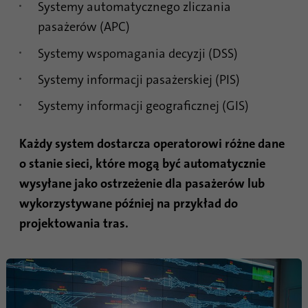
Nazwa
AnalyticsSyncHistory
Systemy automatycznego zliczania
pasażerów (APC)
Dostawca
.linkedin.com
Systemy wspomagania decyzji (DSS)
Czas
30 dni
Systemy informacji pasażerskiej (PIS)
trwania
Systemy informacji geograficznej (GIS)
Ten plik cookie służy do zapamiętywania,
Cel
kiedy miała miejsce synchronizacja z
plikiem cookie „lms_analytics cookie”.
Każdy system dostarcza operatorowi różne dane
o stanie sieci, które mogą być automatycznie
wysyłane jako ostrzeżenie dla pasażerów lub
Nazwa
UserMatchHistory
wykorzystywane później na przykład do
Dostawca
linkedin.com
projektowania tras.
Czas
30 dni
trwania
Ten plik cookie jest ustawiony na potrzeby