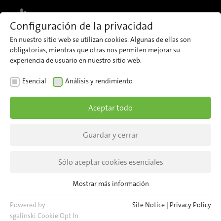
MENU
Configuración de la privacidad
En nuestro sitio web se utilizan cookies. Algunas de ellas son
Request a demo and explore
obligatorias, mientras que otras nos permiten mejorar su
Request a demo here
your integration scenario
experiencia de usuario en nuestro sitio web.
Esencial
Análisis y rendimiento
AI-POWERED VIDEO ANALYSIS
Aceptar todo
Guardar y cerrar
AI-powered video
Sólo aceptar cookies esenciales
analysis for
Mostrar más información
Esencial
public transport
Cookies esenciales son necesarias para las funciones básicas del
Powered by
Site Notice
|
Privacy Policy
sitio web. Esto asegura que el sitio web funcione correctamente.
sgalinski Cookie Opt In