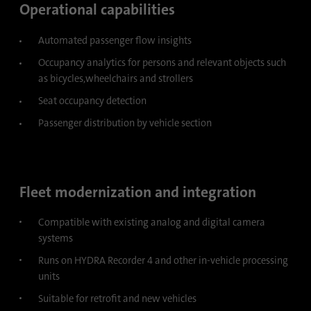
Propósito
los dispositivos que acceden a LinkedIn
Operational capabilities
para detectar un uso indebido de la
plataforma.
Automated passenger flow insights
Occupancy analytics for persons and relevant objects such
as bicycles,wheelchairs and strollers
Nombre
lidc
Seat occupancy detection
Proveedor
.linkedin.com
Passenger distribution by vehicle section
Duración
24 horas
Esta cookie garantiza la selección del centro
Propósito
Fleet modernization and integration
de datos.
Compatible with existing analog and digital camera
systems
Nombre
li_gc
Runs on HYDRA Recorder 4 and other in-vehicle processing
Proveedor
.linkedin.com
units
Suitable for retrofit and new vehicles
Duración
6 meses