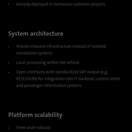
Already deployed in numerous customer projects
Esta cookie se utiliza para almacenar el
Propósito
consentimiento de los huéspedes para el
uso de cookies no esenciales.
System architecture
Nombre
li_sugr
Shared onboard infrastructure instead of isolated
standalone systems
Proveedor
.linkedin.com
Local processing within the vehicle
Duración
90 dias
Open interfaces with standardized API output (e.g.,
REST/JSON) for integration into IT backend, control center
Esta cookie se utiliza para determinar
and passenger information systems
coincidencias probabilísticas de la
Propósito
identidad de un usuario fuera de los países
designados.
Platform scalability
Nombre
bscookie
Fleet-wide rollouts