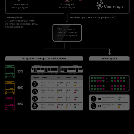
Nombre
_gat_gtag_UA_120925527_1
Proveedor
Google Analytics
Duración
1 minuto
Google utiliza esta cookie para diferenciar a
Propósito
los usuarios.
Nombre
bcookie
Proveedor
.linkedin.com
Duración
1 año
Esta cookie es un identificador del
navegador. Esto identifica de forma única