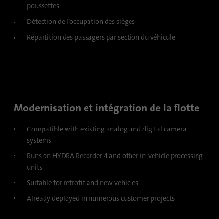
Durée
6 mois
poussettes
Détection de l’occupation des sièges
Ce cookie est utilisé pour stocker le
Objetif
consentement des clients à l'utilisation de
Répartition des passagers par section du véhicule
cookies non essentiels
Nom
li_sugr
Fournisseur
.linkedin.com
Modernisation et intégration de la flotte
Durée
90 jours
Compatible with existing analog and digital camera
systems
Ce cookie est utilisé pour déterminer des
Runs on HYDRA Recorder 4 and other in-vehicle processing
correspondances probabilistes de l'identité
Objetif
units
d'un utilisateur en dehors des pays
désignés.
Suitable for retrofit and new vehicles
Already deployed in numerous customer projects
Nom
bscookie