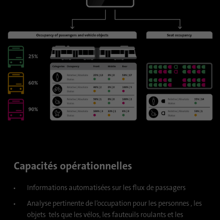
Cela identifie de manière unique les
Objetif
appareils qui accèdent à LinkedIn afin de
détecter une utilisation abusive de la
plateforme.
Nom
lidc
Fournisseur
.linkedin.com
Durée
24 heures
Ce cookie assure la sélection du centre de
Objetif
données.
Capacités opérationnelles
Nom
li_gc
Informations automatisées sur les flux de passagers
Fournisseur
.linkedin.com
Analyse pertinente de l’occupation pour les personnes , les
objets tels que les vélos, les fauteuils roulants et les