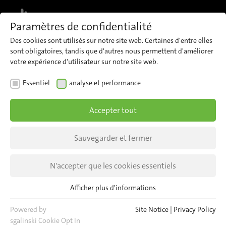
MENU
Paramètres de confidentialité
Des cookies sont utilisés sur notre site web. Certaines d'entre elles
Vous souhaitez
sont obligatoires, tandis que d'autres nous permettent d'améliorer
Demandez une démonstration ici
découvrir le produit ?
votre expérience d'utilisateur sur notre site web.
Essentiel
analyse et performance
L’ANALYSE VIDÉO ALIMENTÉE PAR L’IA
Accepter tout
Sauvegarder et fermer
Analyse vidéo
N'accepter que les cookies essentiels
basée sur l'IA
Afficher plus d'informations
Essentiel
pour les
Les cookies essentiels sont nécessaires pour les fonctions de
Powered by
Site Notice
|
Privacy Policy
base du site web. Cela permet de garantir le bon
sgalinski Cookie Opt In