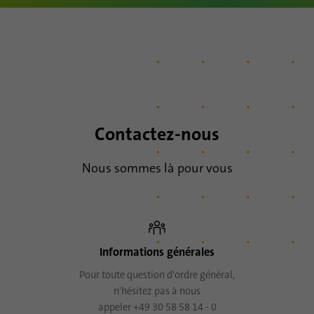
Utilisé pour déterminer si l'analyse Oribi
Objetif
peut être effectuée sur un domaine
spécifique
Contactez-nous
Nous sommes là pour vous
Informations générales
Pour toute question d'ordre général,
n'hésitez pas à nous
appeler
+49 30 58 58 14 - 0