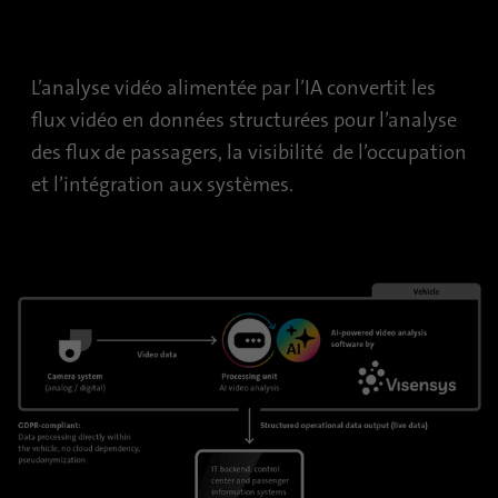
pages visitées sous forme anonyme.
Nom
_gat_gtag_UA_120925527_1
L’analyse vidéo alimentée par l’IA convertit les
flux vidéo en données structurées pour l’analyse
Fournisseur
Google Analytics
des flux de passagers, la visibilité de l’occupation
Durée
1 minute
et l’intégration aux systèmes.
Google utilise ce cookie pour différencier
Objetif
les utilisateurs.
Nom
bcookie
Fournisseur
.linkedin.com
Durée
1 an
Ce cookie est un identifiant du navigateur.