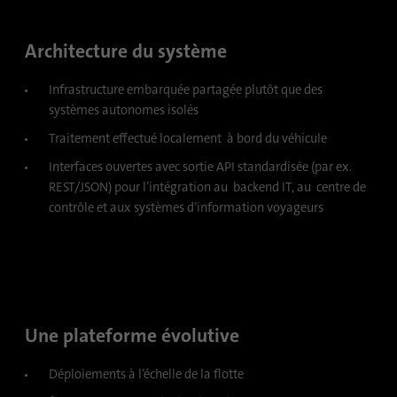
Fournisseur
.www.linkedin.com
Architecture du système
Durée
1 an
Infrastructure embarquée partagée plutôt que des
Ce cookie se souvient qu'un utilisateur
systèmes autonomes isolés
connecté a été vérifié avec une
Objetif
Traitement effectué localement à bord du véhicule
authentification à deux facteurs et s'est déjà
connecté
Interfaces ouvertes avec sortie API standardisée (par ex.
REST/JSON) pour l’intégration au backend IT, au centre de
contrôle et aux systèmes d’information voyageurs
Nom
AnalyticsSyncHistory
Fournisseur
.linkedin.com
Durée
30 jours
Une plateforme évolutive
Ce cookie est utilisé pour stocker quand la
Objetif
synchronisation avec le cookie «
Déploiements à l’échelle de la flotte
lms_analytics cookie » a eu lieu.