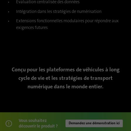
Évaluation centralisée des données
Intégration dans les stratégies de numérisation
Nom
UserMatchHistory
Extensions fonctionnelles modulaires pour répondre aux
exigences futures
Fournisseur
linkedin.com
Durée
30 jours
Ce cookie est défini pour le processus de
synchronisation des identifiants. Il
Objetif
enregistre l'heure de la dernière
Conçu pour les plateformes de véhicules à long
synchronisation pour éviter des processus
cycle de vie et les stratégies de transport
de synchronisation fréquemment répétés.
numérique dans le monde entier.
Nom
ln_or
Fournisseur
.linkedin.com
Vous souhaitez
Demandez une démonstration ici
découvrir le produit ?
Durée
1 jour