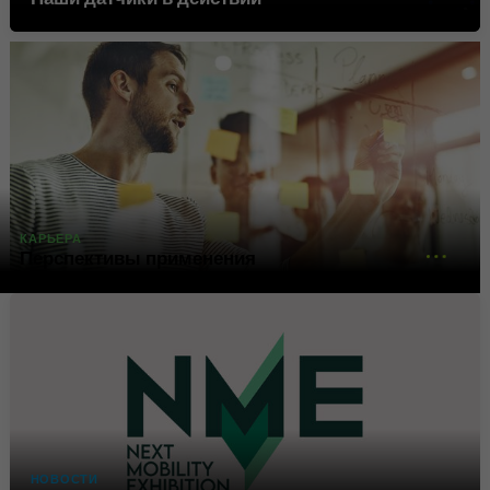
Google использует этот файл
Цель
cookie для идентификации
пользователей.
Имя
bcookie
Поставщик
.linkedin.com
КАРЬЕРА
Продолжительность
1 год
Перспективы применения
Этот файл cookie является
идентификатором браузера.
Это уникально
идентифицирует устройства,
Цель
которые получают доступ к
LinkedIn, чтобы обнаружить
неправомерное
использование платформы.
НОВОСТИ