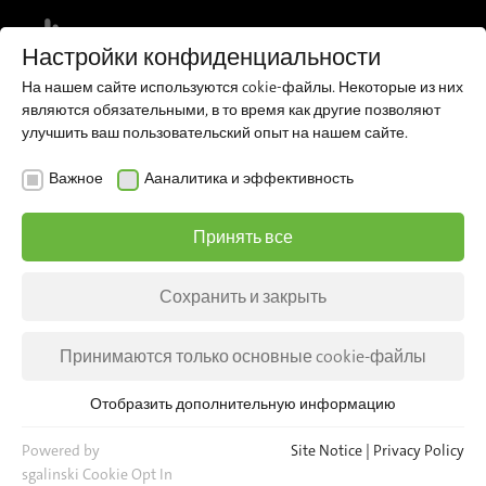
MENU
Настройки конфиденциальности
На нашем сайте используются cokie-файлы. Некоторые из них
Register for our newsletter and receive
являются обязательными, в то время как другие позволяют
regular updates about iris directly to
Sign up now
улучшить ваш пользовательский опыт на нашем сайте.
your inbox.
Важное
Ааналитика и эффективность
Принять все
Сохранить и закрыть
Принимаются только основные cookie-файлы
Отобразить дополнительную информацию
Важное
Для основных функций веб-сайта необходимы основные
Powered by
Site Notice
|
Privacy Policy
cookie-файлы. Это гарантирует, что веб-сайт будет
sgalinski Cookie Opt In