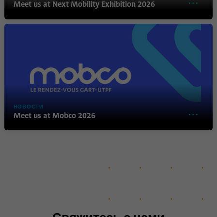
Meet us at Next Mobility Exhibition 2026
Имя
lidc
Поставщик
.linkedin.com
Продолжительность
24 часа
Этот файл cookie
Цель
обеспечивает выбор центра
НОВОСТИ
обработки данных.
Meet us at Mobco 2026
Имя
li_gc
Поставщик
.linkedin.com
Продолжительность
6 месяцев
Этот файл cookie
используется для хранения