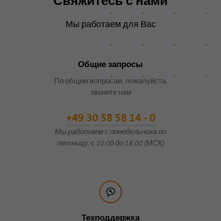
Свяжитесь с нами
согласия гостей на
Цель
использование
Мы работаем для Вас
второстепенных файлов
cookie.
Общие запросы
Имя
li_sugr
По общим вопросам, пожалуйста,
звоните нам
Поставщик
.linkedin.com
+49 30 58 58 14 - 0
Продолжительность
90 дней
Мы работаем с понедельника по
пятницу, с 10:00 до 18:00 (МСК)
Этот файл cookie
используется для
определения вероятностных
Цель
совпадений личности
пользователя за пределами
указанных стран.
Техподдержка