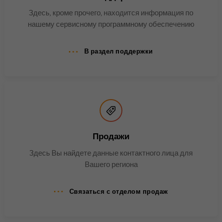
Имя
bscookie
Здесь, кроме прочего, находится информация по
нашему сервисному программному обеспечению
Поставщик
.www.linkedin.com
В раздел поддержки
Продолжительность
1 год
Этот файл cookie
запоминает, что вошедший в
систему пользователь
Цель
прошел двухфакторную
аутентификацию и ранее уже
входил в систему.
Продажи
Здесь Вы найдете данные контактного лица для
Вашего региона
Имя
AnalyticsSyncHistory
Поставщик
.linkedin.com
Связаться с отделом продаж
Продолжительность
30 дней