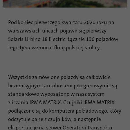
Czas
1 rok
trwania
Pod koniec pierwszego kwartału 2020 roku na
Ten plik cookie jest identyfikatorem
warszawskich ulicach pojawił się pierwszy
przeglądarki. Umożliwia to jednoznaczną
Solaris Urbino 18 Electric. Łącznie 130 pojazdów
Cel
identyfikację urządzeń uzyskujących dostęp
do LinkedIn w celu wykrycia niewłaściwego
tego typu wzmocni flotę polskiej stolicy.
korzystania z platformy.
Nazwa
lidc
Wszystkie zamówione pojazdy są całkowicie
bezemisyjnymi autobusami przegubowymi i są
Dostawca
.linkedin.com
standardowo wyposażone w nasz system
Czas
zliczania IRMA MATRIX. Czujniki IRMA MATRIX
24 godziny
trwania
podłączone są do komputera pokładowego, który
Ten plik cookie zapewnia wybór centrum
odczytuje dane z czujników, a następnie
Cel
danych.
eksportuje je na serwer Operatora Transportu