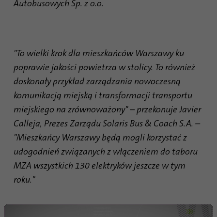
procesu synchronizacji identyfikatorów.
Autobusowych Sp. z o.o.
Cel
Oszczędza czas ostatniej synchronizacji, aby
uniknąć często powtarzających się
procesów synchronizacji.
"To wielki krok dla mieszkańców Warszawy ku
poprawie jakości powietrza w stolicy. To również
Nazwa
ln_or
doskonały przykład zarządzania nowoczesną
Dostawca
.linkedin.com
komunikacją miejską i transformacji transportu
miejskiego na zrównoważony" – przekonuje Javier
Czas
1 dzień
trwania
Calleja, Prezes Zarządu Solaris Bus & Coach S.A. –
"Mieszkańcy Warszawy będą mogli korzystać z
Służy do określenia, czy analizę Oribi można
Cel
udogodnień związanych z włączeniem do taboru
przeprowadzić w określonej domenie
MZA wszystkich 130 elektryków jeszcze w tym
roku."