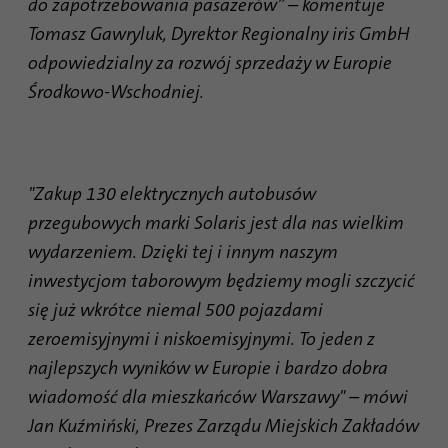
do zapotrzebowania pasażerów” – komentuje
Nazwa
AnalyticsSyncHistory
Tomasz Gawryluk, Dyrektor Regionalny iris GmbH
Dostawca
.linkedin.com
odpowiedzialny za rozwój sprzedaży w Europie
Środkowo-Wschodniej.
Czas
30 dni
trwania
Ten plik cookie służy do zapamiętywania,
Cel
kiedy miała miejsce synchronizacja z
"Zakup 130 elektrycznych autobusów
plikiem cookie „lms_analytics cookie”.
przegubowych marki Solaris jest dla nas wielkim
wydarzeniem. Dzięki tej i innym naszym
Nazwa
UserMatchHistory
inwestycjom taborowym będziemy mogli szczycić
się już wkrótce niemal 500 pojazdami
Dostawca
linkedin.com
zeroemisyjnymi i niskoemisyjnymi. To jeden z
Czas
najlepszych wyników w Europie i bardzo dobra
30 dni
trwania
wiadomość dla mieszkańców Warszawy" – mówi
Jan Kuźmiński, Prezes Zarządu Miejskich Zakładów
Ten plik cookie jest ustawiony na potrzeby