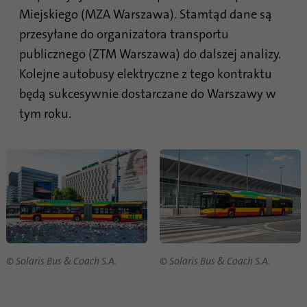
Miejskiego (MZA Warszawa). Stamtąd dane są
przesyłane do organizatora transportu
Nazwa
li_gc
publicznego (ZTM Warszawa) do dalszej analizy.
Dostawca
.linkedin.com
Kolejne autobusy elektryczne z tego kontraktu
będą sukcesywnie dostarczane do Warszawy w
Czas
6 miesięcy
trwania
tym roku.
Ten plik cookie służy do przechowywania
Cel
zgody gości na używanie nieistotnych
plików cookie
Nazwa
li_sugr
Dostawca
.linkedin.com
© Solaris Bus & Coach S.A.
© Solaris Bus & Coach S.A.
Czas
90 dni
trwania