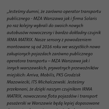
Ten plik cookie służy do określania
„Jesteśmy dumni, że zarówno operator transportu
Cel
probabilistycznych dopasowań tożsamości
użytkownika poza wyznaczonymi krajami.
publicznego - MZA Warszawa jak i firma Solaris
po raz kolejny wybrali do swoich nowych
autobusów nowoczesny i bardzo dokładny czujnik
Nazwa
bscookie
IRMA MATRIX. Nasze sensory z powodzeniem
Dostawca
.www.linkedin.com
montowane są od 2016 roku we wszystkich nowo
zakupionych pojazdach zarówno publicznego
Czas
1 rok
operatora transportu – MZA Warszawa jak i
trwania
innych warszawskich, prywatnych przewoźników
Ten plik cookie zapamiętuje, że zalogowany
miejskich: Arriva, Mobilis, PKS Grodzisk
użytkownik został zweryfikowany za
Mazowiecki, ITS Michalczewski. Jesteśmy
Cel
pomocą uwierzytelniania
dwuskładnikowego i był już wcześniej
przekonani, że dzięki naszym czujnikom IRMA
zalogowany
MATRIX, nowoczesna flota pojazdów i transport
pasażerski w Warszawie będą lepiej dopasowane