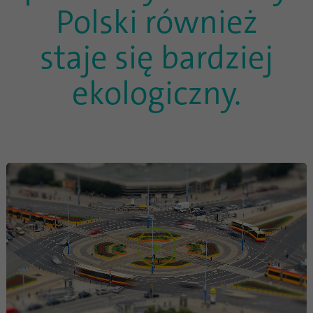
witryny. Zebrane dane, w tym liczba
Polski również
odwiedzających, źródło z którego pochodzą
oraz strony odwiedzane w formie
staje się bardziej
anonimowej.
ekologiczny.
Nazwa
_gat_gtag_UA_120925527_1
Dostawca
Google Analytics
Czas
1 minuta
trwania
Google używa tego pliku cookie do
Cel
odróżnienia użytkowników.
Play
Nazwa
bcookie
Dostawca
.linkedin.com
Video