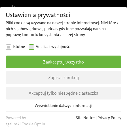
MENU
Ustawienia prywatności
Pliki cookie są używane na naszej stronie internetowej. Niektóre z
nich są obowiązkowe, podczas gdy inne pozwalają nam na
poprawę komfortu korzystania z naszej strony.
BERLIN
Istotne
Analiza i wydajność
Zielona Warszawa jeszcze
Zaakceptuj wszystko
bardziej zielona
Zapisz i zamknij
Kolejny krok na drodze do przyjaznego dla
środowiska transportu publicznego z
Akceptuj tylko niezbędne ciasteczka
wykorzystaniem pojazdów o zerowej emisji
zanieczyszczeń.
Wyświetlanie dalszych informacji
Istotne
Niezbędne pliki cookie są wymagane dla podstawowych funkcji
Powered by
Site Notice
|
Privacy Policy
strony internetowej. Zapewnia to prawidłowe funkcjonowanie
sgalinski Cookie Opt In