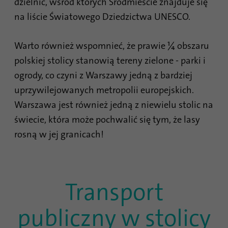
dzielnic, wśród których Śródmieście znajduje się
śledzenia wykorzystania strony
Cel
Czas
internetowej do sporządzenia raportu z
na liście Światowego Dziedzictwa UNESCO.
1 miesiąc
trwania
analizy strony. Pliki cookie przechowują
informacje w sposób anonimowy i
Warto również wspomnieć, że prawie ¼ obszaru
Zawiera wybrane ustawienia optyki
przypisują losowo wygenerowany numer w
Cel
śledzenia.
polskiej stolicy stanowią tereny zielone - parki i
celu identyfikacji unikalnych gości.
ogrody, co czyni z Warszawy jedną z bardziej
uprzywilejowanych metropolii europejskich.
Nazwa
site-language-preference
Nazwa
_gid
Warszawa jest również jedną z niewielu stolic na
Dostawca
TYPO3
Dostawca
Google Analytics
świecie, która może pochwalić się tym, że lasy
rosną w jej granicach!
Czas
Czas
30 dni
1 dzień
trwania
trwania
Zapisuje wartość języka strony
Ten plik cookie jest instalowany przez
Transport
internetowej w przypadku zmiany języka
Google Analytics. Plik cookie służy do
Cel
strony, aby móc przejść do niej
przechowywania informacji o tym, jak
bezpośrednio przy następnej wizycie.
publiczny w stolicy
użytkownicy korzystają z witryny i pomaga
Cel
stworzyć raport analityczny na temat stanu