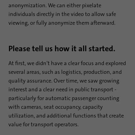
anonymization. We can either pixelate
Fournisseur
.www.linkedin.com
individuals directly in the video to allow safe
viewing, or fully anonymize them afterward.
Durée
1 an
Ce cookie se souvient qu'un utilisateur
connecté a été vérifié avec une
Objetif
Please tell us how it all started.
authentification à deux facteurs et s'est déjà
connecté
At first, we didn’t have a clear focus and explored
several areas, such as logistics, production, and
Nom
AnalyticsSyncHistory
quality assurance. Over time, we saw growing
interest and a clear need in public transport -
Fournisseur
.linkedin.com
particularly for automatic passenger counting
Durée
30 jours
with cameras, seat occupancy, capacity
utilization, and additional functions that create
Ce cookie est utilisé pour stocker quand la
value for transport operators.
Objetif
synchronisation avec le cookie «
lms_analytics cookie » a eu lieu.