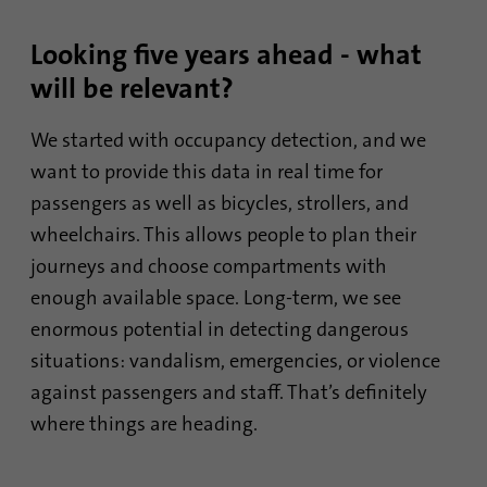
Looking five years ahead - what
Nom
UserMatchHistory
will be relevant?
Fournisseur
linkedin.com
We started with occupancy detection, and we
Durée
30 jours
want to provide this data in real time for
passengers as well as bicycles, strollers, and
Ce cookie est défini pour le processus de
synchronisation des identifiants. Il
wheelchairs. This allows people to plan their
Objetif
enregistre l'heure de la dernière
journeys and choose compartments with
synchronisation pour éviter des processus
enough available space. Long-term, we see
de synchronisation fréquemment répétés.
enormous potential in detecting dangerous
situations: vandalism, emergencies, or violence
Nom
ln_or
against passengers and staff. That’s definitely
where things are heading.
Fournisseur
.linkedin.com
Durée
1 jour