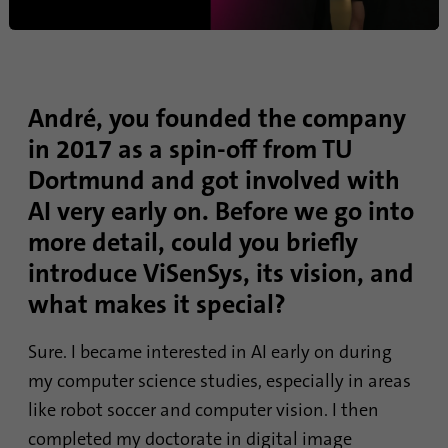
pages visitées sous forme anonyme.
Nom
_gat_gtag_UA_120925527_1
André, you founded the company
Fournisseur
Google Analytics
in 2017 as a spin-off from TU
Durée
1 minute
Dortmund and got involved with
AI very early on. Before we go into
Google utilise ce cookie pour différencier
Objetif
les utilisateurs.
more detail, could you briefly
introduce ViSenSys, its vision, and
Nom
bcookie
what makes it special?
Fournisseur
.linkedin.com
Sure. I became interested in AI early on during
my computer science studies, especially in areas
Durée
1 an
like robot soccer and computer vision. I then
Ce cookie est un identifiant du navigateur.
completed my doctorate in digital image