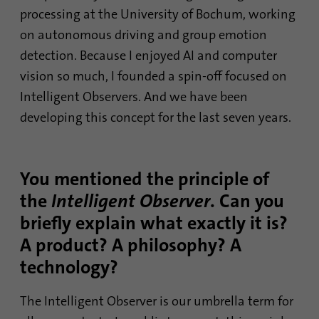
Cela identifie de manière unique les
processing at the University of Bochum, working
Objetif
appareils qui accèdent à LinkedIn afin de
on autonomous driving and group emotion
détecter une utilisation abusive de la
plateforme.
detection. Because I enjoyed AI and computer
vision so much, I founded a spin-off focused on
Intelligent Observers. And we have been
Nom
lidc
developing this concept for the last seven years.
Fournisseur
.linkedin.com
Durée
24 heures
You mentioned the principle of
the
I
ntelligent Observer
Ce cookie assure la sélection du centre de
. Can you
Objetif
données.
briefly explain what exactly it is?
A product? A philosophy? A
Nom
li_gc
technology?
Fournisseur
.linkedin.com
The Intelligent Observer is our umbrella term for