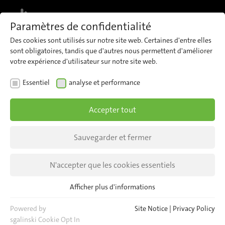
MENU
Paramètres de confidentialité
Des cookies sont utilisés sur notre site web. Certaines d'entre elles
sont obligatoires, tandis que d'autres nous permettent d'améliorer
votre expérience d'utilisateur sur notre site web.
INSIGHTS
NEWS
Essentiel
analyse et performance
Interview: AI for real-time
Accepter tout
passenger insights
Sauvegarder et fermer
iris CTO Paul Haufe in conversation with
ViSenSys CEO Dr. André Ibisch
N'accepter que les cookies essentiels
Afficher plus d'informations
Essentiel
Les cookies essentiels sont nécessaires pour les fonctions de
Powered by
Site Notice
|
Privacy Policy
base du site web. Cela permet de garantir le bon
sgalinski Cookie Opt In