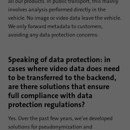
all our products. In public transport, this mainly
Durée
6 mois
involves analysis performed directly in the
Ce cookie est utilisé pour stocker le
vehicle. No image or video data leave the vehicle.
Objetif
consentement des clients à l'utilisation de
We only forward metadata to customers,
cookies non essentiels
avoiding any data protection concerns.
Nom
li_sugr
Speaking of data protection: in
Fournisseur
.linkedin.com
cases where video data does need
Durée
90 jours
to be transferred to the backend,
are there solutions that ensure
Ce cookie est utilisé pour déterminer des
correspondances probabilistes de l'identité
full compliance with data
Objetif
d'un utilisateur en dehors des pays
protection regulations?
désignés.
Yes. Over the past few years, we’ve developed
Nom
bscookie
solutions for pseudonymization and