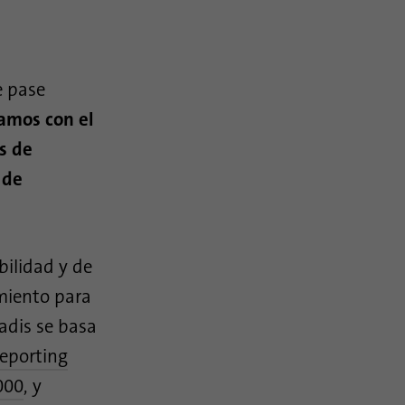
e pase
ramos con el
s de
 de
bilidad y de
imiento para
adis se basa
eporting
000
, y