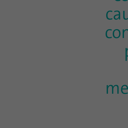
ca
con
me