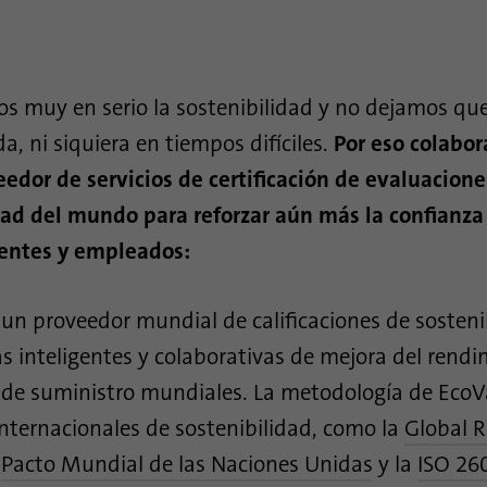
Nombre
_gat_gtag_UA_120925527_1
Proveedor
Google Analytics
 muy en serio la sostenibilidad y no dejamos qu
Duración
1 minuto
a, ni siquiera en tiempos difíciles.
Por eso colabo
Google utiliza esta cookie para diferenciar a los
Propósito
edor de servicios de certificación de evaluacione
usuarios.
dad del mundo para reforzar aún más la confianza
ientes y empleados:
Nombre
bcookie
Proveedor
.linkedin.com
un proveedor mundial de calificaciones de sosteni
Duración
1 año
s inteligentes y colaborativas de mejora del rend
 de suministro mundiales. La metodología de EcoV
Esta cookie es un identificador del navegador. Esto
identifica de forma única los dispositivos que
nternacionales de sostenibilidad, como la
Global R
Propósito
acceden a LinkedIn para detectar un uso indebido
l
Pacto Mundial de las Naciones Unidas
y la
ISO 26
de la plataforma.