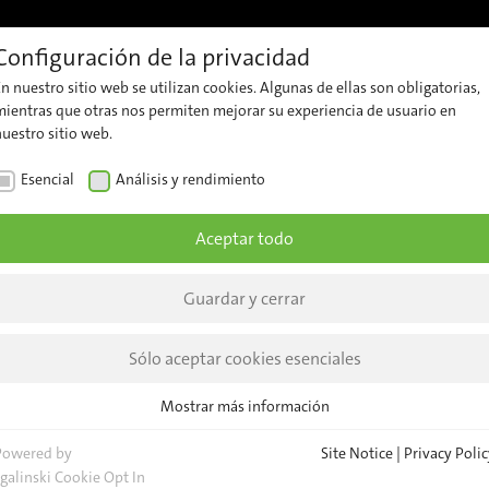
Configuración de la privacidad
ferencias
Soporte
Carrera
Contacto
Percepciones
n nuestro sitio web se utilizan cookies. Algunas de ellas son obligatorias,
Soporte
Contacte
La
mientras que otras nos permiten mejorar su experiencia de usuario en
nuestro sitio web.
al
con
empre
cliente
nuestro
Esencial
Análisis y rendimiento
Notici
equipo
Security
dad
Percep
Aceptar todo
Advisories
Consultas
generales
Event
social de
Guardar y cerrar
Sedes
Boletí
E)
de
Sólo aceptar cookies esenciales
notici
Mostrar más información
Esencial
Cookies esenciales son necesarias para las funciones básicas del sitio
Powered by
Site Notice
|
Privacy Polic
t
web. Esto asegura que el sitio web funcione correctamente.
sgalinski Cookie Opt In