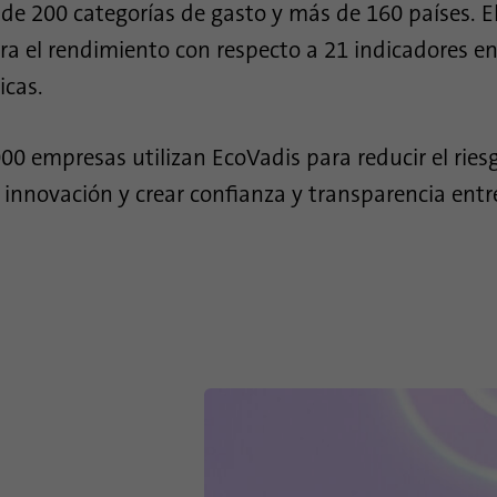
de 200 categorías de gasto y más de 160 países. E
ra el rendimiento con respecto a 21 indicadores en
Nombre
lidc
icas.
Proveedor
.linkedin.com
0 empresas utilizan EcoVadis para reducir el riesg
Duración
24 horas
innovación y crear confianza y transparencia entre
Esta cookie garantiza la selección del centro de
Propósito
.
datos.
Nombre
li_gc
Proveedor
.linkedin.com
Duración
6 meses
Esta cookie se utiliza para almacenar el
Propósito
consentimiento de los huéspedes para el uso de