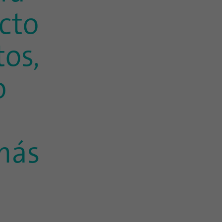
cto
tos,
o
más