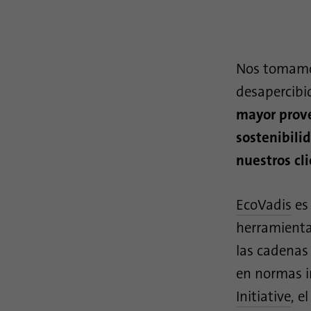
Nos tomamos
desapercibid
mayor prove
sostenibili
nuestros cl
EcoVadis
es 
herramienta
las cadenas
en normas i
Initiative
, e