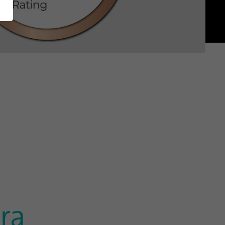
Norteamérica
English (US)
ra