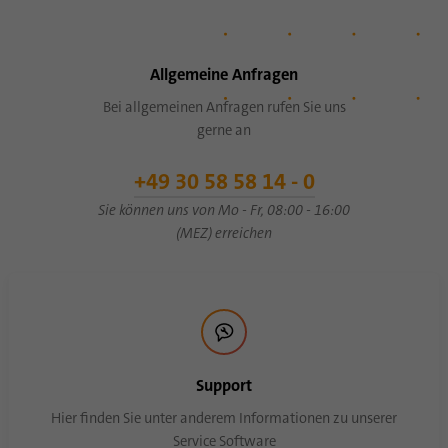
Name
bscookie
Allgemeine Anfragen
Anbieter
.www.linkedin.com
Bei allgemeinen Anfragen rufen Sie uns
gerne an
Laufzeit
1 Jahr
+49 30 58 58 14 - 0
Dieses Cookie merkt sich, dass ein
eingeloggter Nutzer mit der Zwei-Faktor-
Sie können uns von Mo - Fr, 08:00 - 16:00
Zweck
Authentifizierung verifiziert wurde und sich
(MEZ) erreichen
zuvor eingeloggt hat
Name
AnalyticsSyncHistory
Anbieter
.linkedin.com
Support
Laufzeit
30 Tage
Hier finden Sie unter anderem Informationen zu unserer
Service Software