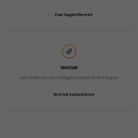
Mit diesem Cookie wird gespeichert, wann
Zweck
eine Synchronisierung mit dem Cookie
Zum Supportbereich
„lms_analytics cookie“ stattgefunden hat.
Name
UserMatchHistory
Anbieter
linkedin.com
Laufzeit
30 Tage
Vertrieb
Hier finden Sie den richtigen Kontakt für Ihre Region
Dieses Cookie wird für den ID-
Synchronisierungsprozess gesetzt. Es
Zweck
speichert den Zeitpunkt der letzten
Vertrieb kontaktieren
Synchronisierung, um häufig wiederholte
Synchronisierungsprozesse zu vermeiden.
Name
ln_or