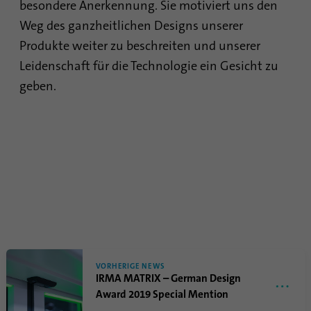
besondere Anerkennung. Sie motiviert uns den
Dieses Cookie ist eine Browserkennung.
Damit werden Geräte, die auf LinkedIn
Weg des ganzheitlichen Designs unserer
Zweck
zugreifen, eindeutig identifiziert, um so eine
Produkte weiter zu beschreiten und unserer
missbräuchliche Verwendung der Plattform
Leidenschaft für die Technologie ein Gesicht zu
zu erkennen.
geben.
Name
lidc
Anbieter
.linkedin.com
Laufzeit
24 Stunden
Dieses Cookie sorgt für die die Auswahl des
Zweck
Datenzentrums.
VORHERIGE NEWS
Name
li_gc
IRMA MATRIX – German Design
Award 2019 Special Mention
Anbieter
.linkedin.com