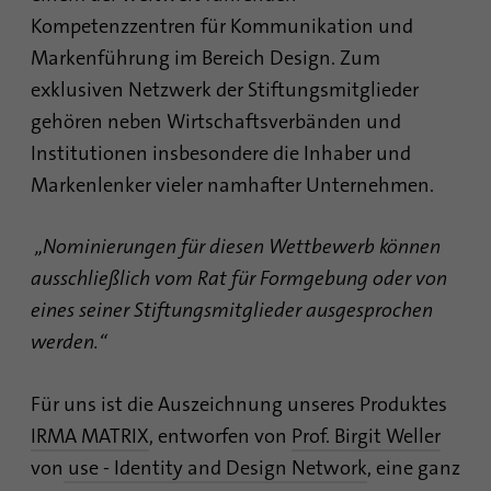
sind, und der besuchten Seiten in anonymer
Kompetenzzentren für Kommunikation und
Form.
Markenführung im Bereich Design. Zum
exklusiven Netzwerk der Stiftungsmitglieder
Name
_gat_gtag_UA_120925527_1
gehören neben Wirtschaftsverbänden und
Institutionen insbesondere die Inhaber und
Anbieter
Google Analytics
Markenlenker vieler namhafter Unternehmen.
Laufzeit
1 Minute
„Nominierungen für diesen Wettbewerb können
Google verwendet dieses Cookie zur
Zweck
Unterscheidung der Nutzer.
ausschließlich vom Rat für Formgebung oder von
eines seiner Stiftungsmitglieder ausgesprochen
werden.“
Name
bcookie
Anbieter
.linkedin.com
Für uns ist die Auszeichnung unseres Produktes
IRMA MATRIX
, entworfen von
Prof. Birgit Weller
Laufzeit
1 Jahr
von
use - Identity and Design Network
, eine ganz