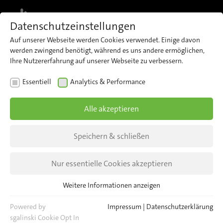
MENU
Datenschutzeinstellungen
Auf unserer Webseite werden Cookies verwendet. Einige davon
werden zwingend benötigt, während es uns andere ermöglichen,
Ihre Nutzererfahrung auf unserer Webseite zu verbessern.
NEWS
Essentiell
Analytics & Performance
IRMA MATRIX – German
Alle akzeptieren
Design Award 2019 Special
Mention
Speichern & schließen
Es ist offiziell: Unser Zählsensor IRMA MATRIX
Nur essentielle Cookies akzeptieren
wurde für den German Design Award 2019 in der
Weitere Informationen anzeigen
Kategorie „Automotive Parts and Accessories“
Essentiell
mit einem „Special Mention“ ausgezeichnet.
Essentielle Cookies werden für grundlegende Funktionen der
Powered by
Impressum
|
Datenschutzerklärung
Webseite benötigt. Dadurch ist gewährleistet, dass die Webseite
sgalinski Cookie Opt In