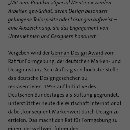
Laufzeit
1 Monat
„Mit dem Prädikat »Special Mention« werden
verfolgen. Die Cookies speichern
Informationen anonym und weisen eine
Arbeiten gewürdigt, deren Design besonders
Enthält die gewählten Tracking-Optin-
zufällig generierte Nummer zu, um
Zweck
gelungene Teilaspekte oder Lösungen aufweist –
Einstellungen.
eindeutige Besucher zu identifizieren.
eine Auszeichnung, die das Engagement von
Unternehmen und Designern honoriert.“
Name
site-language-preference
Name
_gid
Vergeben wird der
German Design Award
vom
Anbieter
TYPO3
Anbieter
Google Analytics
Rat für Formgebung, der deutschen Marken- und
Laufzeit
30 Tage
Laufzeit
1 Tag
Designinstanz. Sein Auftrag von höchster Stelle:
das deutsche Designgeschehen zu
Speichert im Falle einer Änderung der
Dieses Cookie wird von Google Analytics
Website-Sprache den Wert der Sprache, um
repräsentieren. 1953 auf Initiative des
installiert. Das Cookie wird verwendet, um
Zweck
beim nächsten Besuch direkt auf diese
Informationen darüber zu speichern, wie
Deutschen Bundestages als Stiftung gegründet,
weiterzuleiten.
Besucher eine Website nutzen, und hilft bei
unterstützt er heute die Wirtschaft international
der Erstellung eines Analyseberichts über
Zweck
dabei, konsequent Markenwert durch Design zu
den Zustand der Website. Die gesammelten
Daten einschließlich der Anzahl der
erzielen. Das macht den Rat für Formgebung zu
Besucher, der Quelle, aus der sie gekommen
einem der weltweit führenden