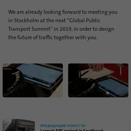
Google Analytics. Файл cookie
непосредственно на него при
используется для хранения
We are already looking forward to meeting you
следующем посещении.
информации о том, как
in Stockholm at the next “Global Public
посетители используют веб-
сайт, и помогает создать
Transport Summit” in 2019, in order to design
Цель
аналитический отчет о
the future of traffic together with you.
состоянии веб-сайта.
Собранные данные, включая
количество посетителей,
источник, из которого они
вошли, и страницы, которые
они посетили в анонимной
форме.
Имя
_gat_gtag_UA_120925527_1
Поставщик
Google Analytics
Продолжительность
1 минута
ПРЕДЫДУЩИЕ НОВОСТИ