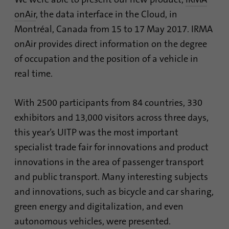
сессии и кампании, а также
onAir
, the data interface in the Cloud, in
для отслеживания
Поставщик
TYPO3
Цель
использования сайта для
Montréal, Canada from 15 to 17 May 2017. IRMA
составления аналитического
onAir provides direct information on the degree
Продолжительность
1 месяц
отчета по сайту. Файлы
of occupation and the position of a vehicle in
cookie хранят информацию
Содержит выбранные
анонимно и присваивают
real time.
Цель
настройки опции
случайно сгенерированный
отслеживания.
номер для идентификации
With 2500 participants from 84 countries, 330
посетителей.
exhibitors and 13,000 visitors across three days,
Имя
site-language-preference
this year’s UITP was the most important
Имя
_gid
specialist trade fair for innovations and product
Поставщик
TYPO3
innovations in the area of passenger transport
Поставщик
Google Analytics
Продолжительность
30 дней
and public transport. Many interesting subjects
Продолжительность
1 день
and innovations, such as bicycle and car sharing,
Сохраняет значение языка в
green energy and digitalization, and even
случае изменения языка
Этот файл cookie
сайта, чтобы иметь
устанавливается компанией
autonomous vehicles, were presented.
Цель
возможность переадресации