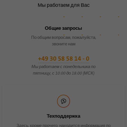
Мы работаем для Вас
Имя
lidc
Поставщик
.linkedin.com
Общие запросы
По общим вопросам, пожалуйста,
Продолжительность
24 часа
звоните нам
Этот файл cookie
Цель
обеспечивает выбор центра
+49 30 58 58 14 - 0
обработки данных.
Мы работаем с понедельника по
пятницу, с 10:00 до 18:00 (МСК)
Имя
li_gc
Поставщик
.linkedin.com
Продолжительность
6 месяцев
Техподдержка
Этот файл cookie
Здесь, кроме прочего, находится информация по
используется для хранения