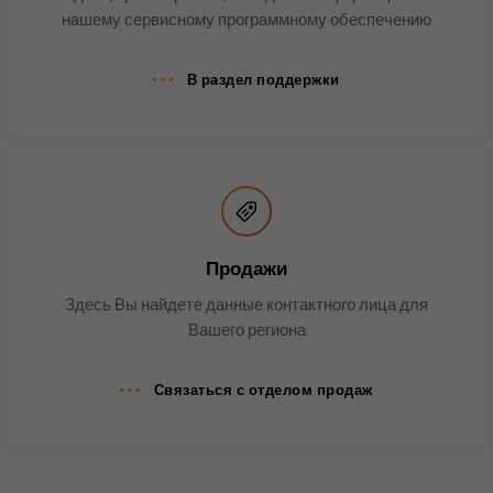
нашему сервисному программному обеспечению
согласия гостей на
Цель
использование
второстепенных файлов
В раздел поддержки
cookie.
Имя
li_sugr
Поставщик
.linkedin.com
Продажи
Продолжительность
90 дней
Здесь Вы найдете данные контактного лица для
Этот файл cookie
Вашего региона
используется для
определения вероятностных
Цель
Связаться с отделом продаж
совпадений личности
пользователя за пределами
указанных стран.