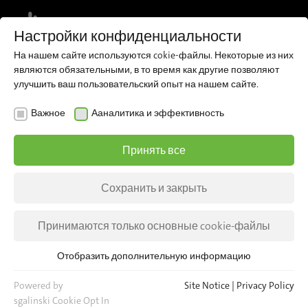
MENU
Настройки конфиденциальности
На нашем сайте используются cokie-файлы. Некоторые из них
являются обязательными, в то время как другие позволяют
улучшить ваш пользовательский опыт на нашем сайте.
AKTUALNOŚCI
Важное
Ааналитика и эффективность
iris-GmbH counting with
Принять все
IRMA onAir at UITP 2017
Сохранить и закрыть
We can look back on an exciting and successful
UITP 2017 and would like to thank our partners
Принимаются только основные cookie-файлы
and customers for their interest and the many
new contacts.
Отобразить дополнительную информацию
Важное
Для основных функций веб-сайта необходимы основные
Powered by
Site Notice
|
Privacy Policy
cookie-файлы. Это гарантирует, что веб-сайт будет
sgalinski Cookie Opt In