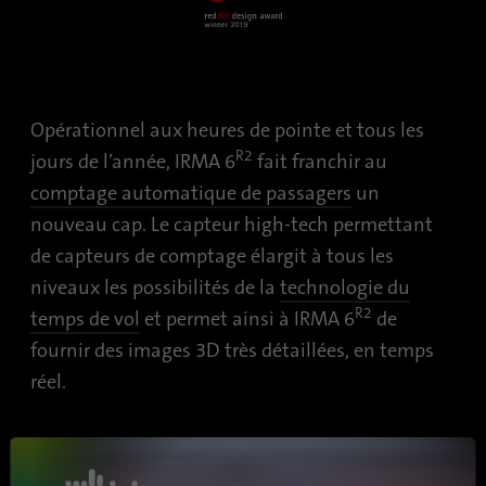
Contient les paramètres de l'option
attribuent un numéro généré de ma
Objetif
sélectionnés.
pour identifier les visiteurs unique
Nom
site-language-preference
Nom
_gid
Opérationnel aux heures de pointe et tous les
Fournisseur
TYPO3
Fournisseur
Google Analytics
R2
jours de l’année, IRMA 6
fait franchir au
comptage automatique de passagers
un
Durée
30 jours
Durée
1 jour
nouveau cap. Le capteur high-tech permettant
Enregistre la valeur de la langue au
Ce cookie est installé par Google An
de capteurs de comptage élargit à tous les
Objetif
langue du site web serait modifiée 
cookie est utilisé pour stocker des
niveaux les possibilités de la
technologie du
rediriger lors de la prochaine visite
sur la façon dont les visiteurs util
R2
temps de vol
et permet ainsi à IRMA 6
de
Objetif
et permet de créer un rapport d'anal
fournir des images 3D très détaillées, en temps
du site. Les données collectées, y c
nombre de visiteurs, la source d'où 
réel.
les pages visitées sous forme ano
Nom
_gat_gtag_UA_120925527_1