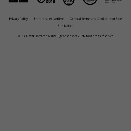
Éclairage extérieur requis
0 LUX
Privacy Policy
Entreprise et carrière
General Terms and Conditions of Sale
Hauteur d’installation
Site Notice
1,8 à 2,5 m
© iris-GmbH infrared & intelligent sensors 2026, tous droits réservés
Précision
jusqu’à 99 %*
Entrées/sorties physiques (IO)
1 de chaque*
* voir la fiche technique du produit