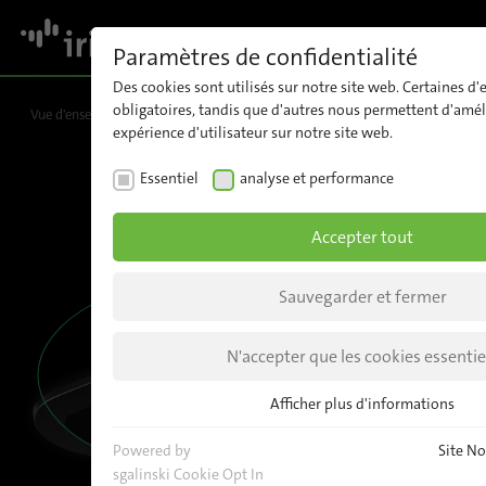
MENU
Paramètres de confidentialité
Des cookies sont utilisés sur notre site web. Certaines d'e
obligatoires, tandis que d'autres nous permettent d'amél
Vue d'ensemble
Téléchargements
Caractéristiques techniques
REQUEST
expérience d'utilisateur sur notre site web.
Essentiel
analyse et performance
Accepter tout
Sauvegarder et fermer
N'accepter que les cookies essentie
Afficher plus d'informations
Essentiel
Les cookies essentiels sont nécessaires pour les fonctio
Powered by
Site No
web. Cela permet de garantir le bon fonctionnement du
sgalinski Cookie Opt In