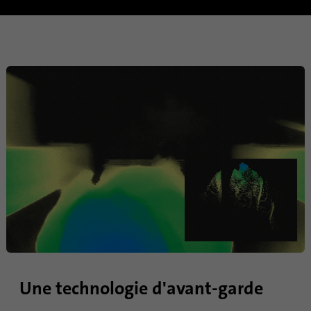
Ce cookie est défini pour le proces
synchronisation des identifiants. Il
Objetif
l'heure de la dernière synchronisat
des processus de synchronisation
répétés.
Nom
ln_or
Fournisseur
.linkedin.com
Durée
1 jour
Utilisé pour déterminer si l'analyse
Objetif
effectuée sur un domaine spécifiq
Une technologie d'avant-garde