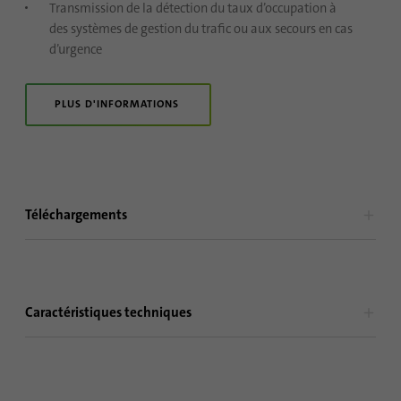
Transmission de la détection du taux d’occupation à
des systèmes de gestion du trafic ou aux secours en cas
d’urgence
PLUS D'INFORMATIONS
Téléchargements
Caractéristiques techniques
IRMA 6 R2 Brochure produit
PDF
2025-06
Français
Dimensions (l x h x L, mm)