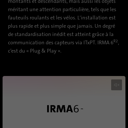
montants et descendants, mais aussi les objets
méritant une attention particulière, tels que les
Nom
lidc
fauteuils roulants et les vélos. L'installation est
Fournisseur
.linkedin.com
plus rapide et plus simple que jamais. Un degré
de standardisation inédit est atteint grâce à la
Durée
24 heures
R2
communication des capteurs via ITxPT. IRMA 6
,
Ce cookie assure la sélection du ce
c’est du « Plug & Play ».
Objetif
données.
Nom
li_gc
Fournisseur
.linkedin.com
Durée
6 mois
Ce cookie est utilisé pour stocker
Objetif
des clients à l'utilisation de cooki