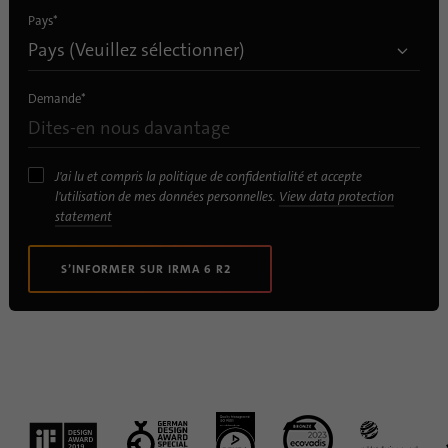
EN50155, ECE, CE, EN50121-3-2, EN45545-2, EMV-06
Pays
*
Intégration véhicule / Architecture système
ITxPT, IBIS-IP (VDV 301), QIP, UIP Retrofit
Demande
*
Alimentation électrique
24 V
DC
J'ai lu et compris la politique de confidentialité et accepte
POE (correspondant à IEEE 802.3af : type 1, classe 0)*
l'utilisation de mes données personnelles.
View data protection
statement
Poids
471 – 501 g
S’INFORMER SUR IRMA 6 R2
Pixel
76.800 pixels
MTBF
1,24 x 10⁶ h