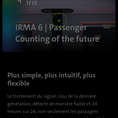
Fournisseur
Google Analytics
Durée
1 minute
Play
Google utilise ce cookie pour différ
Objetif
utilisateurs.
Video
Nom
bcookie
Fournisseur
.linkedin.com
Plus simple, plus intuitif, plus
Durée
1 an
flexible
Ce cookie est un identifiant du nav
Le traitement du signal, issu de la dernière
identifie de manière unique les app
Objetif
accèdent à LinkedIn afin de détecte
génération, détecte de manière fiable et 24
utilisation abusive de la plateform
heures sur 24, non seulement les passagers