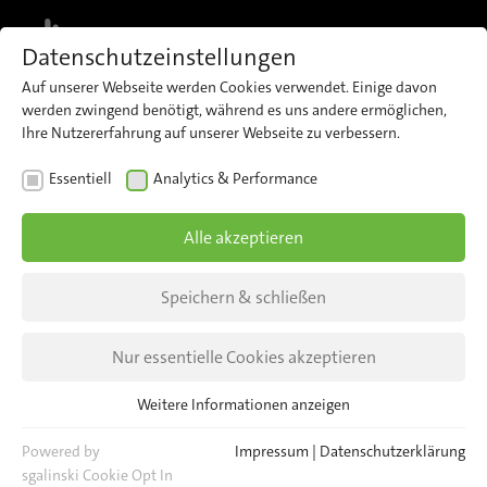
MENU
Datenschutzeinstellungen
Auf unserer Webseite werden Cookies verwendet. Einige davon
werden zwingend benötigt, während es uns andere ermöglichen,
Ihre Nutzererfahrung auf unserer Webseite zu verbessern.
Essentiell
Analytics & Performance
Alle akzeptieren
Speichern & schließen
Nur essentielle Cookies akzeptieren
Weitere Informationen anzeigen
Essentiell
Essentielle Cookies werden für grundlegende Funktionen der
Powered by
Impressum
|
Datenschutzerklärung
Webseite benötigt. Dadurch ist gewährleistet, dass die Webseite
sgalinski Cookie Opt In