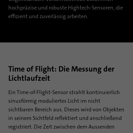
sind, und der besuchten Seiten in anonymer
hochpräzise und robuste Hightech-Sensoren, die
Form.
effizient und zuverlässig arbeiten.
Name
_gat_gtag_UA_120925527_1
Anbieter
Google Analytics
Laufzeit
1 Minute
Time of Flight: Die Messung der
Google verwendet dieses Cookie zur
Zweck
Unterscheidung der Nutzer.
Lichtlaufzeit
Ein Time-of-Flight-Sensor strahlt kontinuierlich
Name
bcookie
sinusförmig moduliertes Licht im nicht
Anbieter
.linkedin.com
sichtbaren Bereich aus. Dieses wird von Objekten
in seinem Sichtfeld reflektiert und anschließend
Laufzeit
1 Jahr
registriert. Die Zeit zwischen dem Aussenden