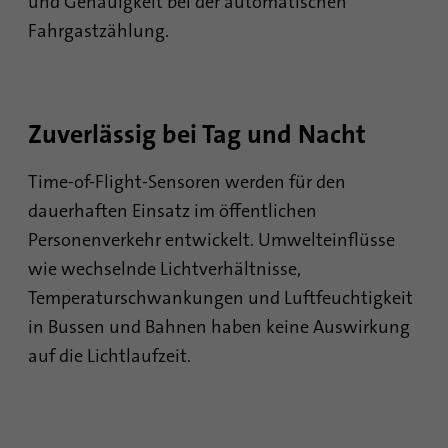
und Genauigkeit bei der automatischen
Fahrgastzählung.
Laufzeit
6 Monate
Mit diesem Cookie wird die Einwilligung
von Gästen zur Verwendung von nicht
Zweck
zwingend erforderlichen Cookies
Zuverlässig bei Tag und Nacht
gespeichert
Time-of-Flight-Sensoren werden für den
Name
li_sugr
dauerhaften Einsatz im öffentlichen
Personenverkehr entwickelt. Umwelteinflüsse
Anbieter
.linkedin.com
wie wechselnde Lichtverhältnisse,
Temperaturschwankungen und Luftfeuchtigkeit
Laufzeit
90 Tage
in Bussen und Bahnen haben keine Auswirkung
Mit diesem Cookie werden
auf die Lichtlaufzeit.
wahrscheinlichkeitstheoretische
Zweck
Übereinstimmungen der Identität eines
Nutzers außerhalb der designierten Länder
festgestellt.