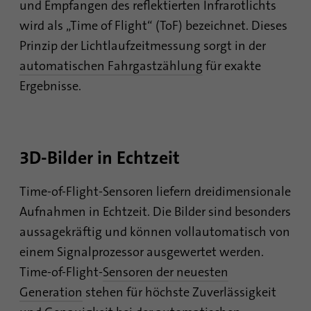
und Empfangen des reflektierten Infrarotlichts
Dieses Cookie ist eine Browserkennung.
Damit werden Geräte, die auf LinkedIn
wird als „Time of Flight“ (ToF) bezeichnet. Dieses
Zweck
zugreifen, eindeutig identifiziert, um so eine
Prinzip der Lichtlaufzeitmessung sorgt in der
missbräuchliche Verwendung der Plattform
automatischen Fahrgastzählung
für exakte
zu erkennen.
Ergebnisse.
Name
lidc
Anbieter
.linkedin.com
3D-Bilder in Echtzeit
Laufzeit
24 Stunden
Time-of-Flight-Sensoren liefern dreidimensionale
Dieses Cookie sorgt für die die Auswahl des
Aufnahmen in Echtzeit. Die Bilder sind besonders
Zweck
Datenzentrums.
aussagekräftig und können vollautomatisch von
einem Signalprozessor ausgewertet werden.
Name
li_gc
Time-of-Flight-
Sensoren der neuesten
Generation
stehen für höchste Zuverlässigkeit
Anbieter
.linkedin.com