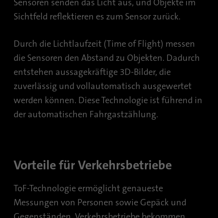
Laufzeit
1 Monat
Sensoren senden das Licht aus, und Objekte im
verfolgen. Die Cookies speichern
Informationen anonym und weisen eine
Sichtfeld reflektieren es zum Sensor zurück.
Enthält die gewählten Tracking-Optin-
zufällig generierte Nummer zu, um
Zweck
Einstellungen.
eindeutige Besucher zu identifizieren.
Durch die Lichtlaufzeit (Time of Flight) messen
die Sensoren den Abstand zu Objekten. Dadurch
Name
site-language-preference
Name
_gid
entstehen aussagekräftige 3D-Bilder, die
zuverlässig und vollautomatisch ausgewertet
Anbieter
TYPO3
Anbieter
Google Analytics
werden können. Diese Technologie ist führend in
Laufzeit
30 Tage
Laufzeit
1 Tag
der automatischen Fahrgastzählung.
Speichert im Falle einer Änderung der
Dieses Cookie wird von Google Analytics
Website-Sprache den Wert der Sprache, um
installiert. Das Cookie wird verwendet, um
Zweck
beim nächsten Besuch direkt auf diese
Informationen darüber zu speichern, wie
Vorteile für Verkehrsbetriebe
weiterzuleiten.
Besucher eine Website nutzen, und hilft bei
der Erstellung eines Analyseberichts über
Zweck
ToF-Technologie ermöglicht genaueste
den Zustand der Website. Die gesammelten
Daten einschließlich der Anzahl der
Messungen von Personen sowie Gepäck und
Besucher, der Quelle, aus der sie gekommen
Gegenständen. Verkehrsbetriebe bekommen