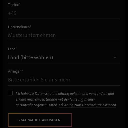
Anbieter
.linkedin.com
Telefon
*
Laufzeit
1 Tsg
Unternehmen
*
Wird verwendet, um festzustellen, ob Oribi-
Zweck
Analysen für eine bestimmte Domäne
durchgeführt werden können
Land
*
Anliegen
*
Ich habe die Datenschutzerklärung gelesen und verstanden, und
erkläre mich einverstanden mit der Nutzung meiner
personenbezogenen Daten.
Erklärung zum Datenschutz einsehen
IRMA MATRIX ANFRAGEN