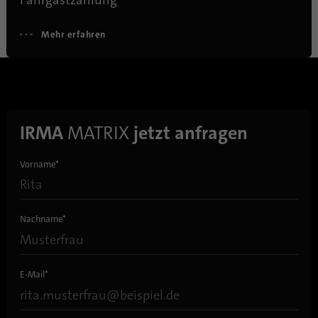
Mit diesem Cookie wird gespeichert, wann
Zweck
eine Synchronisierung mit dem Cookie
Mehr erfahren
„lms_analytics cookie“ stattgefunden hat.
Name
UserMatchHistory
Anbieter
linkedin.com
IRMA
MATRIX
jetzt anfragen
Laufzeit
30 Tage
Vorname
*
Dieses Cookie wird für den ID-
Synchronisierungsprozess gesetzt. Es
Zweck
speichert den Zeitpunkt der letzten
Nachname
*
Synchronisierung, um häufig wiederholte
Synchronisierungsprozesse zu vermeiden.
E-Mail
*
Name
ln_or