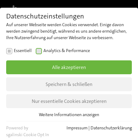
MENU
Datenschutzeinstellungen
Auf unserer Webseite werden Cookies verwendet. Einige davon
Erfahren Sie, wie zentrales Flotten-
werden zwingend benötigt, während es uns andere ermöglichen,
und Gerätemanagement
Ihre Nutzererfahrung auf unserer Webseite zu verbessern.
Demo anfragen
Transparenz und Kontrolle
verbessert.
Essentiell
Analytics & Performance
FLOTTEN-, GERÄTE- UND DATENMANAGEMENT
Alle akzeptieren
Speichern & schließen
Mobility
Nur essentielle Cookies akzeptieren
Weitere Informationen anzeigen
Management
Essentiell
Essentielle Cookies werden für grundlegende Funktionen der
Powered by
Impressum
|
Datenschutzerklärung
Webseite benötigt. Dadurch ist gewährleistet, dass die Webseite
sgalinski Cookie Opt In