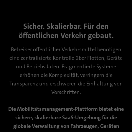
Name
bscookie
Sicher. Skalierbar. Für den
Anbieter
.www.linkedin.com
öffentlichen Verkehr gebaut.
Laufzeit
1 Jahr
Betreiber öffentlicher Verkehrsmittel benötigen
Dieses Cookie merkt sich, dass ein
eine zentralisierte Kontrolle über Flotten, Geräte
eingeloggter Nutzer mit der Zwei-Faktor-
Zweck
und Betriebsdaten. Fragmentierte Systeme
Authentifizierung verifiziert wurde und sich
zuvor eingeloggt hat
erhöhen die Komplexität, verringern die
Transparenz und erschweren die Einhaltung von
Vorschriften.
Name
AnalyticsSyncHistory
Anbieter
.linkedin.com
Die Mobilitätsmanagement-Plattform bietet eine
sichere, skalierbare SaaS-Umgebung für die
Laufzeit
30 Tage
globale Verwaltung von Fahrzeugen, Geräten