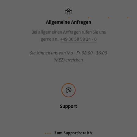
Anbieter
.linkedin.com
Laufzeit
1 Tsg
Allgemeine Anfragen
Wird verwendet, um festzustellen, ob Oribi-
Bei allgemeinen Anfragen rufen Sie uns
Zweck
Analysen für eine bestimmte Domäne
gerne an:
+49 30 58 58 14 - 0
durchgeführt werden können
Sie können uns von Mo - Fr, 08:00 - 16:00
(MEZ) erreichen.
Support
Zum Supportbereich