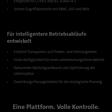
Entspricht ISO 27001 und IEC 62443-4-1
Dieses Cookie ist eine Browserkennung.
Damit werden Geräte, die auf LinkedIn
Sichere Zugriffskontrolle mit RBAC, SSO und MFA
Zweck
zugreifen, eindeutig identifiziert, um so eine
missbräuchliche Verwendung der Plattform
zu erkennen.
Für intelligentere Betriebsabläufe
entwickelt
Name
lidc
Anbieter
.linkedin.com
Echtzeit-Transparenz auf Flotten- und Fahrzeugebene
Hohe Verfügbarkeit für einen unterbrechungsfreien Betrieb
Laufzeit
24 Stunden
Reduzierter Wartungsaufwand und Optimierung des
Lebenszyklus
Dieses Cookie sorgt für die die Auswahl des
Zweck
Datenzentrums.
Zuverlässige Passagierdaten für die strategische Planung
Name
li_gc
Eine Plattform. Volle Kontrolle.
Anbieter
.linkedin.com