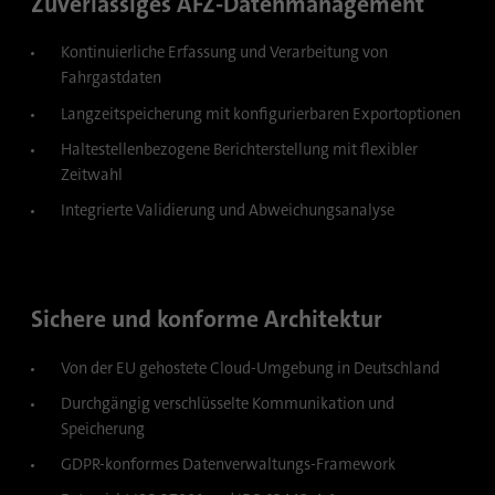
Zuverlässiges AFZ-Datenmanagement
sind, und der besuchten Seiten in anonymer
Form.
Kontinuierliche Erfassung und Verarbeitung von
Fahrgastdaten
Name
_gat_gtag_UA_120925527_1
Langzeitspeicherung mit konfigurierbaren Exportoptionen
Haltestellenbezogene Berichterstellung mit flexibler
Anbieter
Google Analytics
Zeitwahl
Laufzeit
1 Minute
Integrierte Validierung und Abweichungsanalyse
Google verwendet dieses Cookie zur
Zweck
Unterscheidung der Nutzer.
Sichere und konforme Architektur
Name
bcookie
Von der EU gehostete Cloud-Umgebung in Deutschland
Anbieter
.linkedin.com
Durchgängig verschlüsselte Kommunikation und
Speicherung
Laufzeit
1 Jahr
GDPR-konformes Datenverwaltungs-Framework