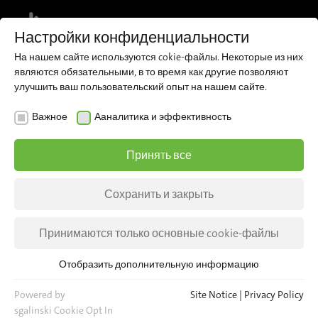
MENU
Настройки конфиденциальности
На нашем сайте используются cokie-файлы. Некоторые из них
являются обязательными, в то время как другие позволяют
улучшить ваш пользовательский опыт на нашем сайте.
NEWS
EVENTS
Важное
Ааналитика и эффективность
Meet us at Transexpo 2024
Принять все
16–18 October in Kielce, Poland
Сохранить и закрыть
Hall 5 | Alley B | Stand No 8
Принимаются только основные cookie-файлы
Отобразить дополнительную информацию
Важное
Для основных функций веб-сайта необходимы основные
Powered by
Site Notice
|
Privacy Policy
cookie-файлы. Это гарантирует, что веб-сайт будет
sgalinski Cookie Opt In