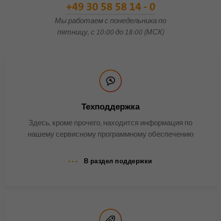
+49 30 58 58 14 - 0
Этот файл cookie
Мы работаем с понедельника по
используется для хранения
Цель
информации о том, когда
пятницу, с 10:00 до 18:00 (МСК)
произошла синхронизация с
файлом cookie lms_analytics.
Имя
UserMatchHistory
Техподдержка
Поставщик
linkedin.com
Здесь, кроме прочего, находится информация по
Продолжительность
30 дней
нашему сервисному программному обеспечению
Этот файл cookie установлен
В раздел поддержки
для процесса синхронизации
идентификаторов. Это
экономит время последней
Цель
синхронизации, чтобы
избежать часто
повторяющихся процессов