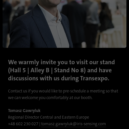
Имя
lidc
Поставщик
.linkedin.com
Продолжительность
24 часа
Этот файл cookie
Цель
обеспечивает выбор центра
We warmly invite you to visit our stand
обработки данных.
(Hall 5 | Alley B | Stand No 8) and have
discussions with us during Transexpo.
Имя
li_gc
Contact us if you would like to pre-schedule a meeting so that
Поставщик
.linkedin.com
we can welcome you comfortably at our booth.
Продолжительность
6 месяцев
Tomasz Gawryluk
Regional Director Central and Eastern Europe
Этот файл cookie
+48 602 230 027 |
tomasz.gawryluk@iris-sensing.com
используется для хранения