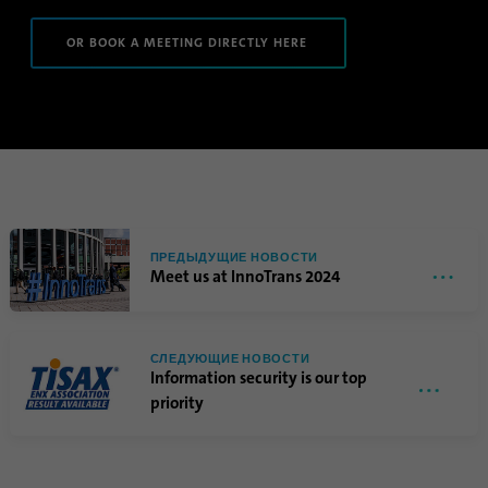
согласия гостей на
Цель
OR BOOK A MEETING DIRECTLY HERE
использование
второстепенных файлов
cookie.
Имя
li_sugr
Поставщик
.linkedin.com
ПРЕДЫДУЩИЕ НОВОСТИ
Продолжительность
90 дней
Meet us at InnoTrans 2024
Этот файл cookie
используется для
СЛЕДУЮЩИЕ НОВОСТИ
определения вероятностных
Цель
Information security is our top
совпадений личности
priority
пользователя за пределами
указанных стран.