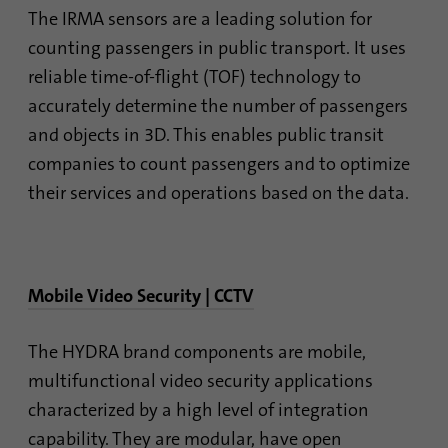
Google Analytics. Файл cookie
The IRMA sensors are a leading solution for
непосредственно на него при
используется для хранения
следующем посещении.
counting passengers in public transport. It uses
информации о том, как
посетители используют веб-
reliable time-of-flight (TOF) technology to
сайт, и помогает создать
accurately determine the number of passengers
Цель
аналитический отчет о
and objects in 3D. This enables public transit
состоянии веб-сайта.
Собранные данные, включая
companies to count passengers and to optimize
количество посетителей,
their services and operations based on the data.
источник, из которого они
вошли, и страницы, которые
они посетили в анонимной
форме.
Mobile Video Security | CCTV
Имя
_gat_gtag_UA_120925527_1
The HYDRA brand components are mobile,
multifunctional video security applications
Поставщик
Google Analytics
characterized by a high level of integration
Продолжительность
1 минута
capability. They are modular, have open