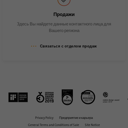
синхронизации.
Продажи
Здесь Вы найдете данные контактного лица для
Имя
ln_or
Вашего региона
Поставщик
.linkedin.com
Связаться с отделом продаж
Продолжительность
1 день
Используется для
определения того, можно ли
Цель
выполнить анализ Oribi в
конкретном домене.
Privacy Policy
Предприятие и карьера
General Terms and Conditions of Sale
Site Notice