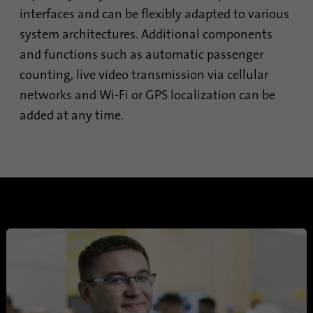
interfaces and can be flexibly adapted to various
Google использует этот файл
Цель
cookie для идентификации
system architectures. Additional components
пользователей.
and functions such as automatic passenger
counting, live video transmission via cellular
networks and Wi-Fi or GPS localization can be
Имя
bcookie
added at any time.
Поставщик
.linkedin.com
Продолжительность
1 год
Этот файл cookie является
идентификатором браузера.
Это уникально
идентифицирует устройства,
Цель
которые получают доступ к
LinkedIn, чтобы обнаружить
неправомерное
использование платформы.