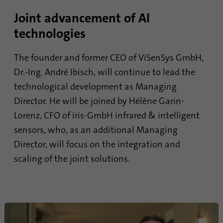
Joint advancement of AI
Имя
lidc
technologies
Поставщик
.linkedin.com
The founder and former CEO of ViSenSys GmbH,
Продолжительность
24 часа
Dr.-Ing. André Ibisch, will continue to lead the
technological development as Managing
Этот файл cookie
Director. He will be joined by Hélène Garin-
Цель
обеспечивает выбор центра
обработки данных.
Lorenz, CFO of iris-GmbH infrared & intelligent
sensors, who, as an additional Managing
Director, will focus on the integration and
Имя
li_gc
scaling of the joint solutions.
Поставщик
.linkedin.com
Продолжительность
6 месяцев
Этот файл cookie
используется для хранения