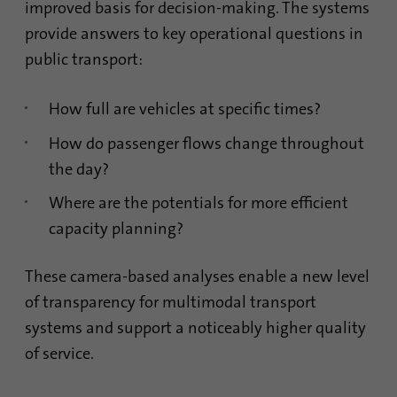
improved basis for decision-making. The systems
Google использует этот файл
provide answers to key operational questions in
Цель
cookie для идентификации
public transport:
пользователей.
How full are vehicles at specific times?
Имя
bcookie
How do passenger flows change throughout
Поставщик
.linkedin.com
the day?
Продолжительность
1 год
Where are the potentials for more efficient
capacity planning?
Этот файл cookie является
идентификатором браузера.
These camera-based analyses enable a new level
Это уникально
идентифицирует устройства,
of transparency for multimodal transport
Цель
которые получают доступ к
systems and support a noticeably higher quality
LinkedIn, чтобы обнаружить
of service.
неправомерное
использование платформы.