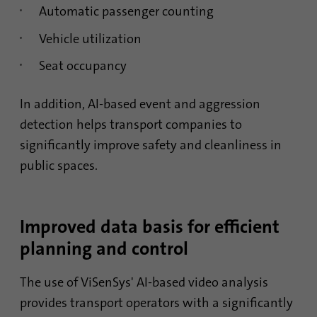
Google Analytics. Файл cookie
Automatic passenger counting
непосредственно на него при
используется для хранения
следующем посещении.
информации о том, как
Vehicle utilization
посетители используют веб-
Seat occupancy
сайт, и помогает создать
Цель
аналитический отчет о
состоянии веб-сайта.
In addition, AI-based event and aggression
Собранные данные, включая
detection helps transport companies to
количество посетителей,
источник, из которого они
significantly improve safety and cleanliness in
вошли, и страницы, которые
public spaces.
они посетили в анонимной
форме.
Improved data basis for efficient
Имя
_gat_gtag_UA_120925527_1
planning and control
Поставщик
Google Analytics
The use of ViSenSys' AI-based video analysis
provides transport operators with a significantly
Продолжительность
1 минута