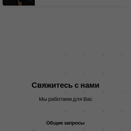
Этот файл cookie
используется для хранения
Цель
информации о том, когда
произошла синхронизация с
файлом cookie lms_analytics.
Имя
UserMatchHistory
Поставщик
linkedin.com
Продолжительность
30 дней
Свяжитесь с нами
Этот файл cookie установлен
для процесса синхронизации
Мы работаем для Вас
идентификаторов. Это
экономит время последней
Цель
синхронизации, чтобы
Общие запросы
избежать часто
повторяющихся процессов