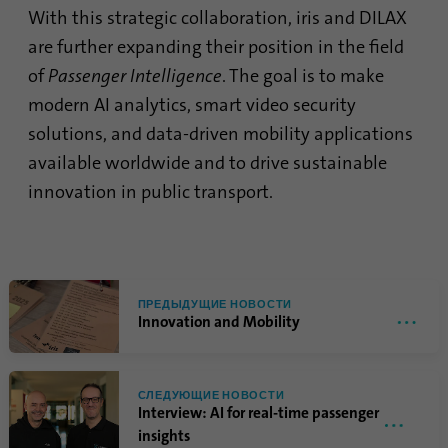
With this strategic collaboration, iris and DILAX
Имя
bscookie
are further expanding their position in the field
Поставщик
.www.linkedin.com
of
Passenger Intelligence
. The goal is to make
modern AI analytics, smart video security
Продолжительность
1 год
solutions, and data-driven mobility applications
Этот файл cookie
available worldwide and to drive sustainable
запоминает, что вошедший в
innovation in public transport.
систему пользователь
Цель
прошел двухфакторную
аутентификацию и ранее уже
входил в систему.
ПРЕДЫДУЩИЕ НОВОСТИ
Innovation and Mobility
Имя
AnalyticsSyncHistory
Поставщик
.linkedin.com
СЛЕДУЮЩИЕ НОВОСТИ
Interview: AI for real-time passenger
Продолжительность
30 дней
insights