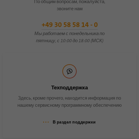
По общим вопросам, пожалуйста,
синхронизации.
звоните нам
+49 30 58 58 14 - 0
Имя
ln_or
Мы работаем с понедельника по
Поставщик
.linkedin.com
пятницу, с 10:00 до 18:00 (МСК)
Продолжительность
1 день
Используется для
определения того, можно ли
Цель
выполнить анализ Oribi в
Техподдержка
конкретном домене.
Здесь, кроме прочего, находится информация по
нашему сервисному программному обеспечению
В раздел поддержки