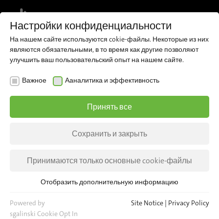
MENU
Настройки конфиденциальности
На нашем сайте используются cokie-файлы. Некоторые из них
являются обязательными, в то время как другие позволяют
улучшить ваш пользовательский опыт на нашем сайте.
NEWS
Важное
Ааналитика и эффективность
AI video analysis
Принять все
strengthens passenger
intelligence
Сохранить и закрыть
Strategic collaboration with ViSenSys GmbH
Принимаются только основные cookie-файлы
Отобразить дополнительную информацию
Важное
Для основных функций веб-сайта необходимы основные
Powered by
Site Notice
|
Privacy Policy
cookie-файлы. Это гарантирует, что веб-сайт будет
sgalinski Cookie Opt In