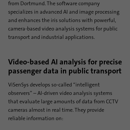
сессии и кампании, а также
from Dortmund. The software company
для отслеживания
specializes in advanced AI and image processing
Поставщик
TYPO3
Цель
использования сайта для
and enhances the iris solutions with powerful,
составления аналитического
Продолжительность
1 месяц
отчета по сайту. Файлы
camera-based video analysis systems for public
cookie хранят информацию
transport and industrial applications.
Содержит выбранные
анонимно и присваивают
Цель
настройки опции
случайно сгенерированный
отслеживания.
номер для идентификации
посетителей.
Video-based AI analysis for precise
passenger data in public transport
Имя
site-language-preference
Имя
_gid
ViSenSys develops so-called “intelligent
Поставщик
TYPO3
Поставщик
Google Analytics
observers” – AI-driven video analysis systems
Продолжительность
30 дней
that evaluate large amounts of data from CCTV
Продолжительность
1 день
cameras almost in real time. They provide
Сохраняет значение языка в
случае изменения языка
reliable information on:
Этот файл cookie
сайта, чтобы иметь
устанавливается компанией
Цель
возможность переадресации