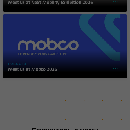
Meet us at Next Mobility Exhibition 2026
Имя
lidc
Поставщик
.linkedin.com
Продолжительность
24 часа
Этот файл cookie
Цель
обеспечивает выбор центра
НОВОСТИ
обработки данных.
Meet us at Mobco 2026
Имя
li_gc
Поставщик
.linkedin.com
Продолжительность
6 месяцев
Этот файл cookie
используется для хранения