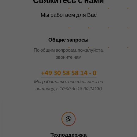
Свяжитесь с нами
согласия гостей на
Цель
использование
Мы работаем для Вас
второстепенных файлов
cookie.
Общие запросы
Имя
li_sugr
По общим вопросам, пожалуйста,
звоните нам
Поставщик
.linkedin.com
+49 30 58 58 14 - 0
Продолжительность
90 дней
Мы работаем с понедельника по
пятницу, с 10:00 до 18:00 (МСК)
Этот файл cookie
используется для
определения вероятностных
Цель
совпадений личности
пользователя за пределами
указанных стран.
Техподдержка