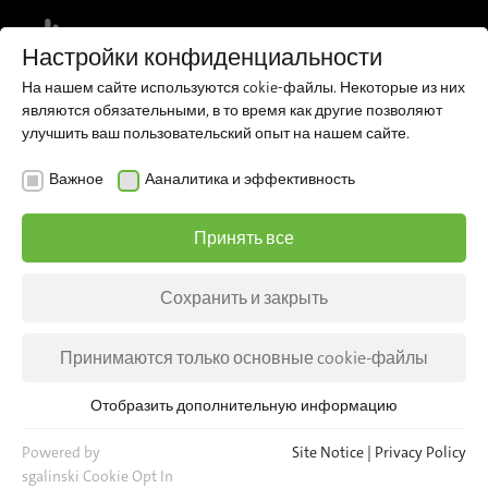
MENU
Настройки конфиденциальности
На нашем сайте используются cokie-файлы. Некоторые из них
Register for our newsletter and receive
являются обязательными, в то время как другие позволяют
regular updates about iris directly to
Sign up now
улучшить ваш пользовательский опыт на нашем сайте.
your inbox.
Важное
Ааналитика и эффективность
Принять все
Сохранить и закрыть
Принимаются только основные cookie-файлы
Отобразить дополнительную информацию
Важное
Для основных функций веб-сайта необходимы основные
Powered by
Site Notice
|
Privacy Policy
cookie-файлы. Это гарантирует, что веб-сайт будет
sgalinski Cookie Opt In