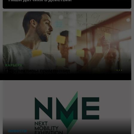
Google использует этот файл
Цель
cookie для идентификации
пользователей.
Имя
bcookie
Поставщик
.linkedin.com
КАРЬЕРА
Продолжительность
1 год
Перспективы применения
Этот файл cookie является
идентификатором браузера.
Это уникально
идентифицирует устройства,
Цель
которые получают доступ к
LinkedIn, чтобы обнаружить
неправомерное
использование платформы.
НОВОСТИ