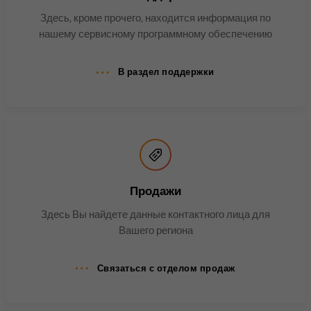
Имя
bscookie
Здесь, кроме прочего, находится информация по
нашему сервисному программному обеспечению
Поставщик
.www.linkedin.com
В раздел поддержки
Продолжительность
1 год
Этот файл cookie
запоминает, что вошедший в
систему пользователь
Цель
прошел двухфакторную
аутентификацию и ранее уже
входил в систему.
Продажи
Здесь Вы найдете данные контактного лица для
Вашего региона
Имя
AnalyticsSyncHistory
Поставщик
.linkedin.com
Связаться с отделом продаж
Продолжительность
30 дней