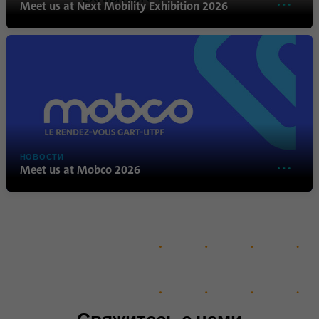
Meet us at Next Mobility Exhibition 2026
Имя
lidc
Поставщик
.linkedin.com
Продолжительность
24 часа
Этот файл cookie
Цель
обеспечивает выбор центра
НОВОСТИ
обработки данных.
Meet us at Mobco 2026
Имя
li_gc
Поставщик
.linkedin.com
Продолжительность
6 месяцев
Этот файл cookie
используется для хранения