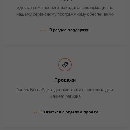
Имя
bscookie
Здесь, кроме прочего, находится информация по
нашему сервисному программному обеспечению
Поставщик
.www.linkedin.com
В раздел поддержки
Продолжительность
1 год
Этот файл cookie
запоминает, что вошедший в
систему пользователь
Цель
прошел двухфакторную
аутентификацию и ранее уже
входил в систему.
Продажи
Здесь Вы найдете данные контактного лица для
Вашего региона
Имя
AnalyticsSyncHistory
Поставщик
.linkedin.com
Связаться с отделом продаж
Продолжительность
30 дней