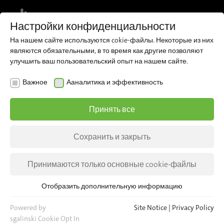
MENU
Настройки конфиденциальности
На нашем сайте используются cokie-файлы. Некоторые из них
Register for our newsletter and receive
являются обязательными, в то время как другие позволяют
regular updates about iris directly to
Sign up now
улучшить ваш пользовательский опыт на нашем сайте.
your inbox.
Важное
Ааналитика и эффективность
Принять все
Сохранить и закрыть
Принимаются только основные cookie-файлы
Отобразить дополнительную информацию
Важное
Для основных функций веб-сайта необходимы основные
Powered by
Site Notice
|
Privacy Policy
cookie-файлы. Это гарантирует, что веб-сайт будет
sgalinski Cookie Opt In