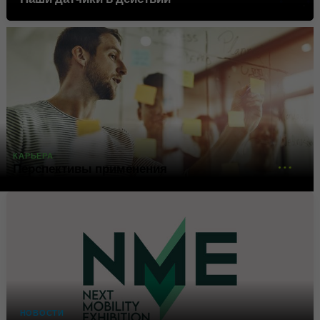
Google использует этот файл
Цель
cookie для идентификации
пользователей.
Имя
bcookie
Поставщик
.linkedin.com
КАРЬЕРА
Продолжительность
1 год
Перспективы применения
Этот файл cookie является
идентификатором браузера.
Это уникально
идентифицирует устройства,
Цель
которые получают доступ к
LinkedIn, чтобы обнаружить
неправомерное
использование платформы.
НОВОСТИ