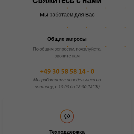
Свяжитесь с нами
согласия гостей на
Цель
использование
Мы работаем для Вас
второстепенных файлов
cookie.
Общие запросы
Имя
li_sugr
По общим вопросам, пожалуйста,
звоните нам
Поставщик
.linkedin.com
+49 30 58 58 14 - 0
Продолжительность
90 дней
Мы работаем с понедельника по
пятницу, с 10:00 до 18:00 (МСК)
Этот файл cookie
используется для
определения вероятностных
Цель
совпадений личности
пользователя за пределами
указанных стран.
Техподдержка