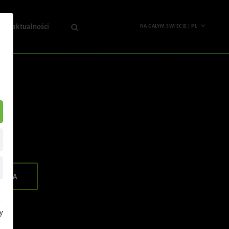
je i aktualności
NA CALYM SWIECIE | PL
Na
sza
calym
ma
swiecie
ualności
English
ormacje
Deutsch
anżowe
Español
darzenia
Français
sletter
Polski
ENIA
Pусский
Italiano
y