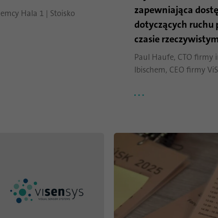
Nazwa
_gat_gtag_UA_120925527_1
zapewniająca dostę
emcy Hala 1 | Stoisko
dotyczących ruchu 
Dostawca
Google Analytics
czasie rzeczywisty
Czas trwania
1 minuta
Paul Haufe, CTO firmy i
Google używa tego pliku cookie do odróżnienia
Ibischem, CEO firmy Vi
Cel
użytkowników.
Nazwa
bcookie
Dostawca
.linkedin.com
Czas trwania
1 rok
Ten plik cookie jest identyfikatorem przeglądarki.
Umożliwia to jednoznaczną identyfikację
Cel
urządzeń uzyskujących dostęp do LinkedIn w celu
wykrycia niewłaściwego korzystania z platformy.