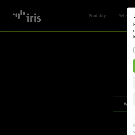
Produkty
Referenc
P
Przegląd
k
rozwiązań
Zliczanie
pasażerów
Monitoring
wizyjny
Analiza
wideo
WSZY
oparta na
sztucznej
inteligencji