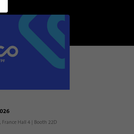
Ameryka
północna
English (US)
2026
, France Hall 4 | Booth 22D