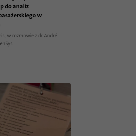
p do analiz
pasażerskiego w
m
ris, w rozmowie z dr André
SenSys