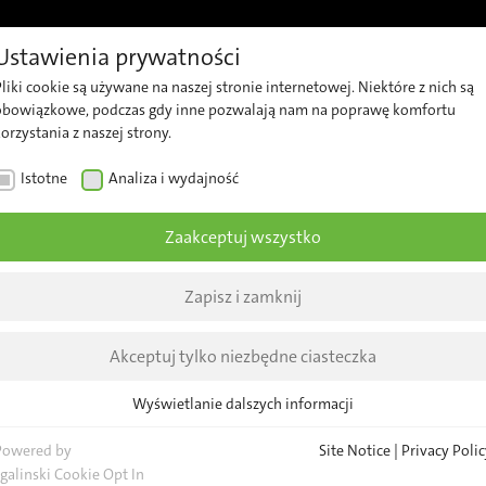
Ustawienia prywatności
je
Wsparcie
Kariera
Prosimy o kontakt
Informac
liki cookie są używane na naszej stronie internetowej. Niektóre z nich są
Wsparcie
Nasz
Na
obowiązkowe, podczas gdy inne pozwalają nam na poprawę komfortu
orzystania z naszej strony.
techniczne
zespół
fir
Istotne
Analiza i wydajność
Security
Pytania
Akt
Advisories
ogólne
Inf
Zaakceptuj wszystko
Lokalizacja
br
Aktualności
Zapisz i zamknij
Wy
New
Akceptuj tylko niezbędne ciasteczka
STKIE INFORMACJE BRANŻOWE
WSZYSTKIE WYDARZ
Wyświetlanie dalszych informacji
Istotne
Niezbędne pliki cookie są wymagane dla podstawowych funkcji strony
Powered by
Site Notice
|
Privacy Polic
internetowej. Zapewnia to prawidłowe funkcjonowanie strony.
sgalinski Cookie Opt In