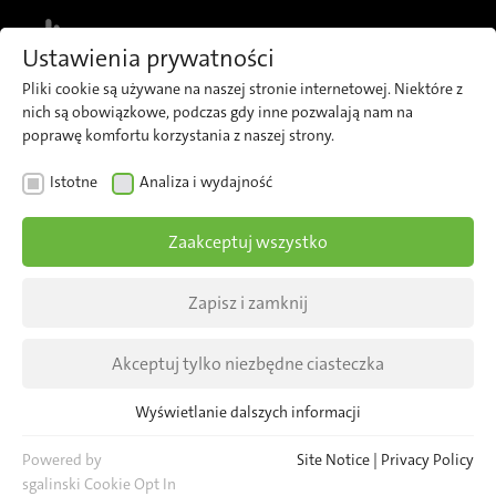
MENU
Ustawienia prywatności
Pliki cookie są używane na naszej stronie internetowej. Niektóre z
nich są obowiązkowe, podczas gdy inne pozwalają nam na
poprawę komfortu korzystania z naszej strony.
AKTUALNOŚCI
WYDARZENIA
Istotne
Analiza i wydajność
Spotkajmy się na targach
Zaakceptuj wszystko
IT-TRANS 2026
Zapisz i zamknij
3–5 marca w Karlsruhe, Niemcy
Akceptuj tylko niezbędne ciasteczka
Hala 1 | Stoisko L10
Wyświetlanie dalszych informacji
Istotne
Niezbędne pliki cookie są wymagane dla podstawowych funkcji
Powered by
Site Notice
|
Privacy Policy
strony internetowej. Zapewnia to prawidłowe funkcjonowanie
sgalinski Cookie Opt In