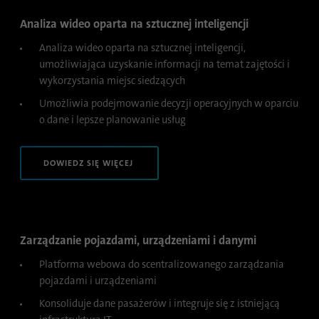
Analiza wideo oparta na sztucznej inteligencji
Nazwa
li_gc
Analiza wideo oparta na sztucznej inteligencji,
umożliwiająca uzyskanie informacji na temat zajętości i
Dostawca
.linkedin.com
wykorzystania miejsc siedzących
Czas
Umożliwia podejmowanie decyzji operacyjnych w oparciu
6 miesięcy
trwania
o dane i lepsze planowanie usług
Ten plik cookie służy do przechowywania
Cel
zgody gości na używanie nieistotnych
DOWIEDZ SIĘ WIĘCEJ
plików cookie
Nazwa
li_sugr
Zarządzanie pojazdami, urządzeniami i danymi
Dostawca
.linkedin.com
Platforma webowa do scentralizowanego zarządzania
pojazdami i urządzeniami
Czas
90 dni
Konsoliduje dane pasażerów i integruje się z istniejącą
trwania