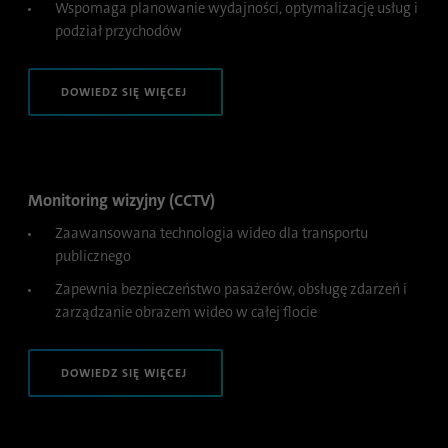
Wspomaga planowanie wydajności, optymalizację usług i
Czas
podział przychodów
1 rok
trwania
DOWIEDZ SIĘ WIĘCEJ
Ten plik cookie jest identyfikatorem
przeglądarki. Umożliwia to jednoznaczną
Cel
identyfikację urządzeń uzyskujących dostęp
do LinkedIn w celu wykrycia niewłaściwego
korzystania z platformy.
Monitoring wizyjny (CCTV)
Zaawansowana technologia wideo dla transportu
Nazwa
lidc
publicznego
Zapewnia bezpieczeństwo pasażerów, obsługę zdarzeń i
Dostawca
.linkedin.com
zarządzanie obrazem wideo w całej flocie
Czas
24 godziny
trwania
DOWIEDZ SIĘ WIĘCEJ
Ten plik cookie zapewnia wybór centrum
Cel
danych.