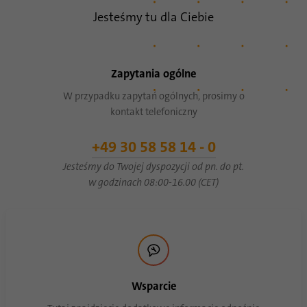
procesu synchronizacji identyfikatorów.
Jesteśmy tu dla Ciebie
Cel
Oszczędza czas ostatniej synchronizacji, aby
uniknąć często powtarzających się
procesów synchronizacji.
Zapytania ogólne
Nazwa
ln_or
W przypadku zapytań ogólnych, prosimy o
kontakt telefoniczny
Dostawca
.linkedin.com
+49 30 58 58 14 - 0
Czas
1 dzień
Jesteśmy do Twojej dyspozycji od pn. do pt.
trwania
w godzinach 08:00-16.00 (CET)
Służy do określenia, czy analizę Oribi można
Cel
przeprowadzić w określonej domenie
Wsparcie