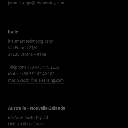
pages visitées sous forme anonyme.
jerome.sorge@iris-sensing.com
Nom
_gat_gtag_UA_120925527_1
Italie
Fournisseur
Google Analytics
iris smart technologies Srl
Durée
1 minute
Via Francia 21/C
37135 Verona – Italie
Google utilise ce cookie pour différencier
Objetif
les utilisateurs.
Téléphone +39 045 475 2118
Mobile +39 331 62 40 182
mario.vecchi@iris-sensing.com
Nom
bcookie
Fournisseur
.linkedin.com
Australie - Nouvelle-Zélande
Durée
1 an
iris Asia-Pacific Pty Ltd
Ce cookie est un identifiant du navigateur.
Unit 6 9 Blake Street