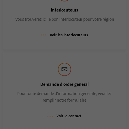
Durée
6 mois
Interlocuteurs
Ce cookie est utilisé pour stocker le
Vous trouverez ici le bon interlocuteur pour votre région
Objetif
consentement des clients à l'utilisation de
cookies non essentiels
Voir les interlocuteurs
Nom
li_sugr
Fournisseur
.linkedin.com
Durée
90 jours
Demande d'ordre général
Ce cookie est utilisé pour déterminer des
correspondances probabilistes de l'identité
Pour toute demande d'information générale, veuillez
Objetif
d'un utilisateur en dehors des pays
remplir notre formulaire
désignés.
Voir le contact
Nom
bscookie