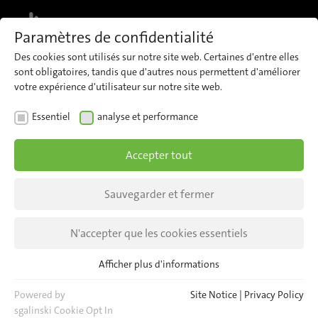
MENU
Paramètres de confidentialité
Des cookies sont utilisés sur notre site web. Certaines d'entre elles
sont obligatoires, tandis que d'autres nous permettent d'améliorer
votre expérience d'utilisateur sur notre site web.
Sites
Essentiel
analyse et performance
Présents pour vous dans le monde entier
Accepter tout
Sauvegarder et fermer
N'accepter que les cookies essentiels
Afficher plus d'informations
Essentiel
Les cookies essentiels sont nécessaires pour les fonctions de
Powered by
Site Notice
|
Privacy Policy
base du site web. Cela permet de garantir le bon
sgalinski Cookie Opt In