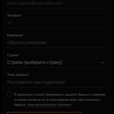
Имя
bscookie
Телефон
*
Поставщик
.www.linkedin.com
Продолжительность
1 год
Компания
*
Этот файл cookie
запоминает, что вошедший в
систему пользователь
Цель
Страна
*
прошел двухфакторную
аутентификацию и ранее уже
входил в систему.
Тема запроса
*
Имя
AnalyticsSyncHistory
Я прочитал и понял Заявление о защите данных и заявляю
Поставщик
.linkedin.com
о своем согласии на использование моих персональных
данных.
View data protection statement
Продолжительность
30 дней