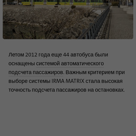
Google использует этот файл
Цель
cookie для идентификации
пользователей.
Имя
bcookie
Летом 2012 года еще 44 автобуса были
Поставщик
.linkedin.com
оснащены
системой автоматического
Продолжительность
1 год
подсчета пассажиров
. Важным критерием при
выборе системы IRMA MATRIX стала высокая
Этот файл cookie является
идентификатором браузера.
точность подсчета пассажиров на остановках.
Это уникально
идентифицирует устройства,
Цель
которые получают доступ к
LinkedIn, чтобы обнаружить
неправомерное
использование платформы.