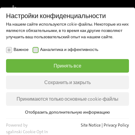
MENU
Настройки конфиденциальности
На нашем сайте используются cokie-файлы. Некоторые из них
являются обязательными, в то время как другие позволяют
улучшить ваш пользовательский опыт на нашем сайте.
REFERENCES
Важное
Ааналитика и эффективность
Транспортные
Принять все
предприятия в
Невшателе
Сохранить и закрыть
Осенью 2011 года парк одного из
Принимаются только основные cookie-файлы
транспортных предприятий был впервые
Отобразить дополнительную информацию
оборудован новыми датчиками IRMA MATRIX.
Важное
Для основных функций веб-сайта необходимы основные
Powered by
Site Notice
|
Privacy Policy
cookie-файлы. Это гарантирует, что веб-сайт будет
sgalinski Cookie Opt In