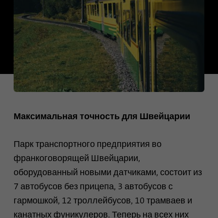
сессии и кампании, а также
для отслеживания
Поставщик
TYPO3
Цель
использования сайта для
составления аналитического
Продолжительность
1 месяц
отчета по сайту. Файлы
cookie хранят информацию
Содержит выбранные
анонимно и присваивают
Цель
настройки опции
случайно сгенерированный
отслеживания.
номер для идентификации
посетителей.
Максимальная точность для Швейцарии
Имя
site-language-preference
Имя
_gid
Поставщик
TYPO3
Парк транспортного предприятия во
Поставщик
Google Analytics
франкоговорящей Швейцарии,
Продолжительность
30 дней
оборудованный новыми датчиками, состоит из
Продолжительность
1 день
7 автобусов без прицепа, 3 автобусов с
Сохраняет значение языка в
случае изменения языка
Этот файл cookie
гармошкой, 12 троллейбусов, 10 трамваев и
сайта, чтобы иметь
устанавливается компанией
Цель
канатных фуникулеров. Теперь на всех них
возможность переадресации